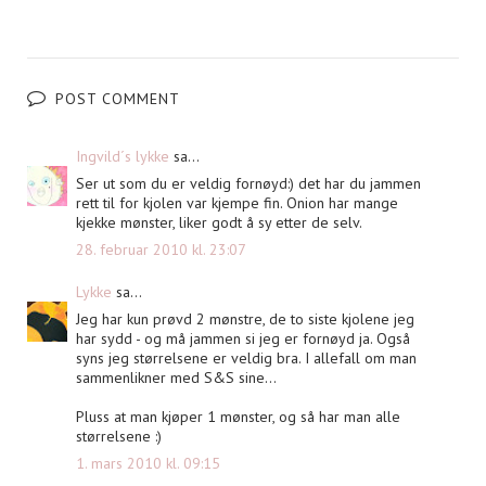
POST COMMENT
Ingvild´s lykke
sa...
Ser ut som du er veldig fornøyd:) det har du jammen
rett til for kjolen var kjempe fin. Onion har mange
kjekke mønster, liker godt å sy etter de selv.
28. februar 2010 kl. 23:07
Lykke
sa...
Jeg har kun prøvd 2 mønstre, de to siste kjolene jeg
har sydd - og må jammen si jeg er fornøyd ja. Også
syns jeg størrelsene er veldig bra. I allefall om man
sammenlikner med S&S sine...
Pluss at man kjøper 1 mønster, og så har man alle
størrelsene :)
1. mars 2010 kl. 09:15