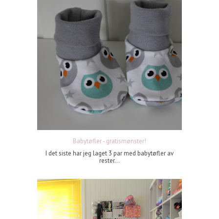
Babytøfler - gratismønster!
I det siste har jeg laget 3 par med babytøfler av
rester...