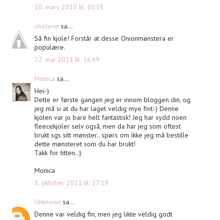
10. mars 2010 kl. 10:18
ohelene
sa...
Så fin kjole! Forstår at desse Onionmønstera er
populære.
22. mai 2011 kl. 16:49
Monica
sa...
Hei:-)
Dette er første gangen jeg er innom bloggen din, og
jeg må si at du har laget veldig mye fint:-) Denne
kjolen var jo bare helt fantastisk! Jeg har sydd noen
fleecekjoler selv også, men da har jeg som oftest
brukt sgs sitt mønster.. spørs om ikke jeg må bestille
dette mønsteret som du har brukt!
Takk for titten..:)
Monica
1. oktober 2011 kl. 17:19
Unknown
sa...
Denne var veldig fin, men jeg likte veldig godt