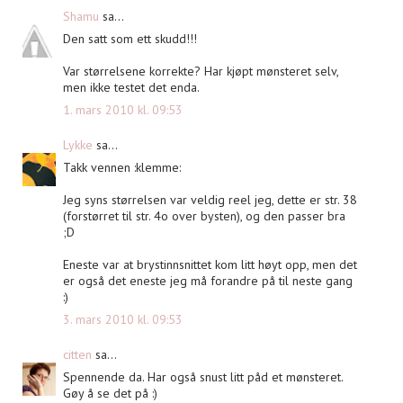
Shamu
sa...
Den satt som ett skudd!!!
Var størrelsene korrekte? Har kjøpt mønsteret selv,
men ikke testet det enda.
1. mars 2010 kl. 09:53
Lykke
sa...
Takk vennen :klemme:
Jeg syns størrelsen var veldig reel jeg, dette er str. 38
(forstørret til str. 4o over bysten), og den passer bra
;D
Eneste var at brystinnsnittet kom litt høyt opp, men det
er også det eneste jeg må forandre på til neste gang
:)
3. mars 2010 kl. 09:53
citten
sa...
Spennende da. Har også snust litt påd et mønsteret.
Gøy å se det på :)