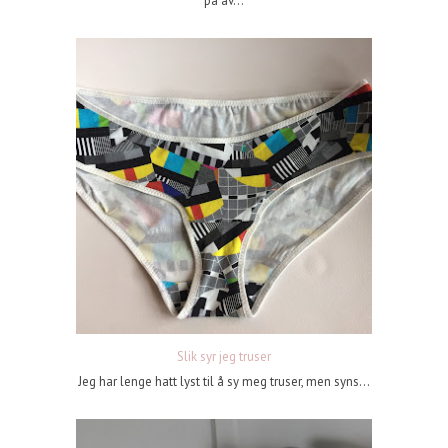
på av...
Slik syr jeg truser
Jeg har lenge hatt lyst til å sy meg truser, men syns...