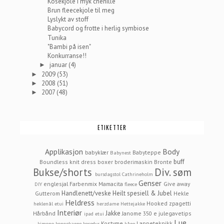
Kosekjole i myk chenille
Brun fleecekjole til meg
Lyslykt av stoff
Babycord og frotte i herlig symbiose
Tunika
"Bambi på isen"
Konkurranse!!
januar
(4)
►
2009
(53)
►
2008
(51)
►
2007
(48)
►
ETIKETTER
Applikasjon
Body
babyklær
Babyteppe
Babynest
buff
Boundless knit dress
boxer
broderimaskin
Bronte
Bukse/shorts
Div. søm
bursdagstol
Cathrineholm
Genser
englesjal
Farbenmix Mamacita
Give away
DIY
fleece
Handlenett/veske
Heilt spesiell & Jubel
Gutterom
Hekle
Heldress
Hooked zpagetti
heklenål etui
herzdame
Hettejakke
Interiør
Jakke
Hårbånd
Janome 350 e
julegavetips
ipad etui
Lue
Kostyme
Lappeteknikk
kimono
kongekappe
kosedyr
kåpe