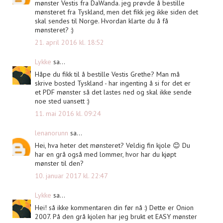
mønster Vestis fra DaWanda. jeg prøvde å bestille
mønsteret fra Tyskland, men det fikk jeg ikke siden det
skal sendes til Norge. Hvordan klarte du å få
mønsteret? :)
21. april 2016 kl. 18:52
Lykke
sa...
Håpe du fikk til å bestille Vestis Grethe? Man må
skrive bosted Tyskland - har ingenting å si for det er
et PDF mønster så det lastes ned og skal ikke sende
noe sted uansett :)
11. mai 2016 kl. 09:24
lenanorunn
sa...
Hei, hva heter det mønsteret? Veldig fin kjole 😊 Du
har en grå også med lommer, hvor har du kjøpt
mønster til den?
10. januar 2017 kl. 22:47
Lykke
sa...
Hei! så ikke kommentaren din før nå :) Dette er Onion
2007. På den grå kjolen har jeg brukt et EASY mønster