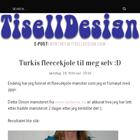
E-POST:
KONTAKT@TISELLDESIGN.COM
Turkis fleecekjole til meg selv :D
søndag 28. februar 2010
Endelig har jeg funnet et fleecekjole mønster som jeg er fornøyd med
:jippi:
Dette Onion mønsteret fra
www.tantemie.no
er akkurat hva jeg har lett
etter, hadde mønsteret 2 dager etter jeg bestillte det :)
Resultatet ble slik: