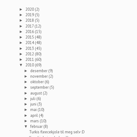
2020
(2)
►
2019
(5)
►
2018
(5)
►
2017
(12)
►
2016
(15)
►
2015
(48)
►
2014
(48)
►
2013
(45)
►
2012
(80)
►
2011
(60)
►
2010
(69)
▼
desember
(9)
►
november
(2)
►
oktober
(6)
►
september
(5)
►
august
(2)
►
juli
(6)
►
juni
(3)
►
mai
(10)
►
april
(4)
►
mars
(10)
►
februar
(8)
▼
Turkis fleecekjole til meg selv :D