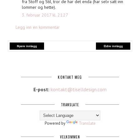
fra Stoff og Stil, tror de har det enda (har selv satt inn
lommer og hette).
3. februar 2017 kl. 21:27
Legg inn en kommentar
Nyere innlegg
Eldre innlegg
KONTAKT MEG
E-post:
kontakt@tiselldesign.com
TRANSLATE
Powered by
Translate
VELKOMMEN