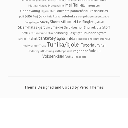
Mei Tai
Milchmonster
Malina
Mappe
Matoppskrift
Oppbevaring
Pallesofa
pannebånd
Prematurklær
Oppskrifter
pute
selebukse
puff
Pysj
Quick knit
Ruska
sengedrage
sengeslange
silhouette
Shorts
Singlet
Shelly
Sengeteppe
sjalbuff
Skjerf/hals
skjørt
Smekke
Stoff
Smokkesnor
Snurrekjole
sko
Strikk
Stunning Rosy
Sy til hunden
Syrom
strikkepinne etui
tantetøy
T-shirt
tights
Tilda
Sytips
Timeless and cozy
triangle
Tunika/kjole
Tutorial
Tøfler
neckwarmer
Truse
Voksen
Vognpose
Undertøy
utkledning
Vatteppe
Vest
Voksenklær
Votter
zpagetti
Theme Designed and Coded by
Vefio Themes