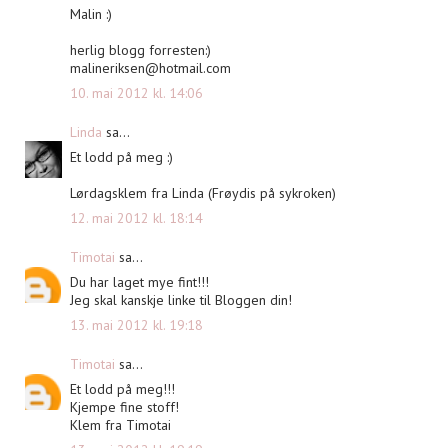
Malin :)
herlig blogg forresten:)
malineriksen@hotmail.com
10. mai 2012 kl. 14:06
Linda
sa...
Et lodd på meg :)
Lørdagsklem fra Linda (Frøydis på sykroken)
12. mai 2012 kl. 18:14
Timotai
sa...
Du har laget mye fint!!!
Jeg skal kanskje linke til Bloggen din!
13. mai 2012 kl. 19:18
Timotai
sa...
Et lodd på meg!!!
Kjempe fine stoff!
Klem fra Timotai