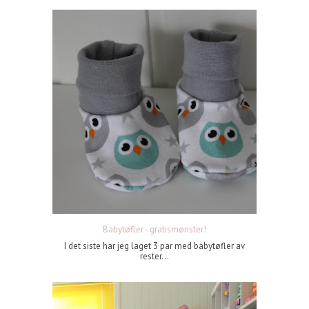
Babytøfler - gratismønster!
I det siste har jeg laget 3 par med babytøfler av
rester...