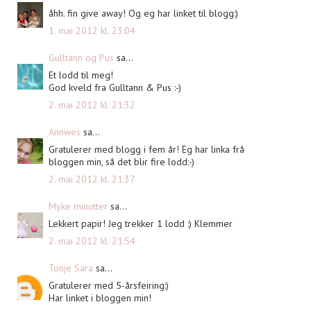
åhh. fin give away! Og eg har linket til blogg:)
1. mai 2012 kl. 23:04
Gulltann og Pus
sa...
Et lodd til meg!
God kveld fra Gulltann & Pus :-)
2. mai 2012 kl. 21:32
Annwes
sa...
Gratulerer med blogg i fem år! Eg har linka frå
bloggen min, så det blir fire lodd:-)
2. mai 2012 kl. 21:37
Myke minutter
sa...
Lekkert papir! Jeg trekker 1 lodd :) Klemmer
2. mai 2012 kl. 21:54
Tonje Sara
sa...
Gratulerer med 5-årsfeiring:)
Har linket i bloggen min!