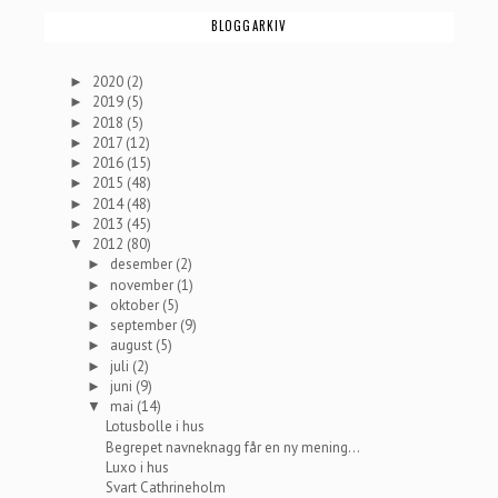
BLOGGARKIV
2020
(2)
►
2019
(5)
►
2018
(5)
►
2017
(12)
►
2016
(15)
►
2015
(48)
►
2014
(48)
►
2013
(45)
►
2012
(80)
▼
desember
(2)
►
november
(1)
►
oktober
(5)
►
september
(9)
►
august
(5)
►
juli
(2)
►
juni
(9)
►
mai
(14)
▼
Lotusbolle i hus
Begrepet navneknagg får en ny mening...
Luxo i hus
Svart Cathrineholm