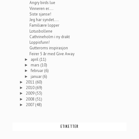
Angry birds lue
Vinneren er....
Siste sjanse!
Jeg har syndet....
Familiære lopper
Lotusbollene
Cathrineholm i ny drakt
Loppisfunn!
Gutteroms inspirasjon
Feirer 5 år med Give Away
april
(11)
►
mars
(10)
►
februar
(6)
►
januar
(6)
►
2011
(60)
►
2010
(69)
►
2009
(53)
►
2008
(51)
►
2007
(48)
►
ETIKETTER