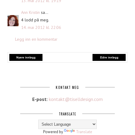
13. mai 2012 kl. 19:19
Ann Kristin
sa...
4 lodd på meg.
14. mai 2012 kl. 22:06
Legg inn en kommentar
Nyere innlegg
Eldre innlegg
KONTAKT MEG
E-post:
kontakt@tiselldesign.com
TRANSLATE
Powered by
Translate