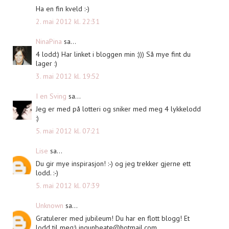
Ha en fin kveld :-)
2. mai 2012 kl. 22:31
NinaPina
sa...
4 lodd:) Har linket i bloggen min :))) Så mye fint du
lager :)
3. mai 2012 kl. 19:52
I en Sving
sa...
Jeg er med på lotteri og sniker med meg 4 lykkelodd
:)
5. mai 2012 kl. 07:21
Lise
sa...
Du gir mye inspirasjon! :-) og jeg trekker gjerne ett
lodd. :-)
5. mai 2012 kl. 07:39
Unknown
sa...
Gratulerer med jubileum! Du har en flott blogg! Et
lodd til meg:)
ingunbeate@hotmail.com