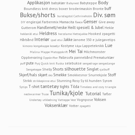
Applikasjon
Body
babyklær
Babyteppe
Babynest
buff
Boundless knit dress
boxer
broderimaskin
Bronte
Bukse/shorts
Div. søm
bursdagstol
Cathrineholm
Genser
englesjal
Farbenmix Mamacita
Give away
DIY
fleece
Handlenett/veske
Heilt spesiell & Jubel
Gutterom
Hekle
Heldress
Hooked zpagetti
heklenål etui
herzdame
Hettejakke
Interiør
Jakke
Hårbånd
Janome 350 e
julegavetips
ipad etui
Lue
Kostyme
Lappeteknikk
kimono
kongekappe
kosedyr
kåpe
Mei Tai
Milchmonster
Malina
Mappe
Matoppskrift
Oppbevaring
Pallesofa
pannebånd
Prematurklær
Oppskrifter
pute
selebukse
puff
Pysj
Quick knit
Ruska
sengedrage
sengeslange
silhouette
Shorts
Singlet
Shelly
Sengeteppe
sjalbuff
Skjerf/hals
skjørt
Smekke
Stoff
Smokkesnor
Snurrekjole
sko
Strikk
Stunning Rosy
Sy til hunden
Syrom
strikkepinne etui
tantetøy
T-shirt
tights
Tilda
Sytips
Timeless and cozy
triangle
Tunika/kjole
Tutorial
Tøfler
neckwarmer
Truse
Voksen
Vognpose
Undertøy
utkledning
Vatteppe
Vest
Voksenklær
Votter
zpagetti