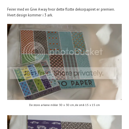
Feirer med en Give Away hvor dette flotte dekorpapiret er premien.
Hvert design kommer i 3 ark.
De store arkene måler 30 x 30 cm, de små 15 x 15 cm