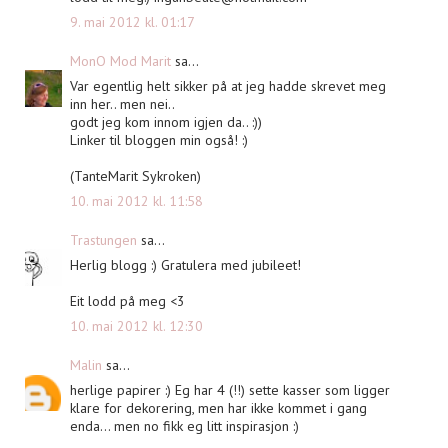
9. mai 2012 kl. 01:17
MonO Mod Marit
sa...
Var egentlig helt sikker på at jeg hadde skrevet meg
inn her.. men nei..
godt jeg kom innom igjen da.. :))
Linker til bloggen min også! :)
(TanteMarit Sykroken)
10. mai 2012 kl. 11:58
Trastungen
sa...
Herlig blogg :) Gratulera med jubileet!
Eit lodd på meg <3
10. mai 2012 kl. 12:30
Malin
sa...
herlige papirer :) Eg har 4 (!!) sette kasser som ligger
klare for dekorering, men har ikke kommet i gang
enda... men no fikk eg litt inspirasjon :)