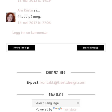
13. mai 2012 kl. 19:19
Ann Kristin
sa...
4 lodd på meg.
14. mai 2012 kl. 22:06
Legg inn en kommentar
Nyere innlegg
Eldre innlegg
KONTAKT MEG
E-post:
kontakt@tiselldesign.com
TRANSLATE
Powered by
Translate