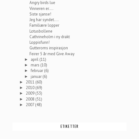
Angry birds lue
Vinneren er....
Siste sjanse!
Jeg har syndet....
Familiære lopper
Lotusbollene
Cathrineholm i ny drakt
Loppisfunn!
Gutteroms inspirasjon
Feirer 5 år med Give Away
april
(11)
►
mars
(10)
►
februar
(6)
►
januar
(6)
►
2011
(60)
►
2010
(69)
►
2009
(53)
►
2008
(51)
►
2007
(48)
►
ETIKETTER