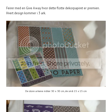
Feirer med en Give Away hvor dette flotte dekorpapiret er premien.
Hvert design kommer i 3 ark.
De store arkene måler 30 x 30 cm, de små 15 x 15 cm