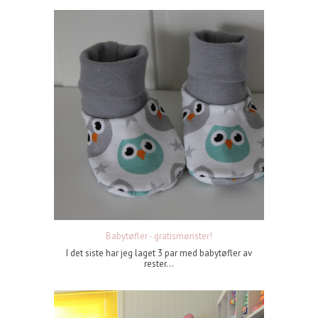
Babytøfler - gratismønster!
I det siste har jeg laget 3 par med babytøfler av
rester...