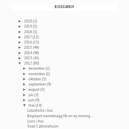
BLOGGARKIV
2020
(2)
►
2019
(5)
►
2018
(5)
►
2017
(12)
►
2016
(15)
►
2015
(48)
►
2014
(48)
►
2013
(45)
►
2012
(80)
▼
desember
(2)
►
november
(1)
►
oktober
(5)
►
september
(9)
►
august
(5)
►
juli
(2)
►
juni
(9)
►
mai
(14)
▼
Lotusbolle i hus
Begrepet navneknagg får en ny mening...
Luxo i hus
Svart Cathrineholm