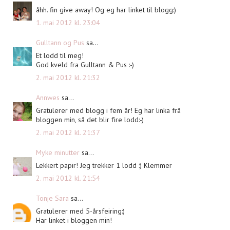
åhh. fin give away! Og eg har linket til blogg:)
1. mai 2012 kl. 23:04
Gulltann og Pus
sa...
Et lodd til meg!
God kveld fra Gulltann & Pus :-)
2. mai 2012 kl. 21:32
Annwes
sa...
Gratulerer med blogg i fem år! Eg har linka frå
bloggen min, så det blir fire lodd:-)
2. mai 2012 kl. 21:37
Myke minutter
sa...
Lekkert papir! Jeg trekker 1 lodd :) Klemmer
2. mai 2012 kl. 21:54
Tonje Sara
sa...
Gratulerer med 5-årsfeiring:)
Har linket i bloggen min!