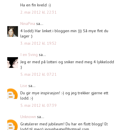
Ha en fin kveld :-)
2. mai 2012 kl. 22:31
NinaPina
sa...
4 lodd:) Har linket i bloggen min :))) Så mye fint du
lager :)
3. mai 2012 kl. 19:52
I en Sving
sa...
Jeg er med på lotteri og sniker med meg 4 lykkelodd
:)
5. mai 2012 kl. 07:21
Lise
sa...
Du gir mye inspirasjon! :-) og jeg trekker gjerne ett
lodd. :-)
5. mai 2012 kl. 07:39
Unknown
sa...
Gratulerer med jubileum! Du har en flott blogg! Et
lodd til meg:)
ingunbeate@hotmail.com