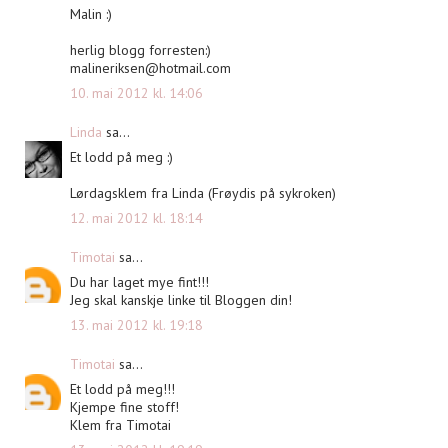
Malin :)
herlig blogg forresten:)
malineriksen@hotmail.com
10. mai 2012 kl. 14:06
Linda
sa...
Et lodd på meg :)
Lørdagsklem fra Linda (Frøydis på sykroken)
12. mai 2012 kl. 18:14
Timotai
sa...
Du har laget mye fint!!!
Jeg skal kanskje linke til Bloggen din!
13. mai 2012 kl. 19:18
Timotai
sa...
Et lodd på meg!!!
Kjempe fine stoff!
Klem fra Timotai