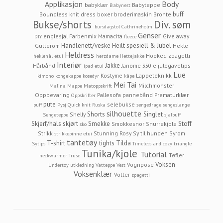
Applikasjon
Body
babyklær
Babyteppe
Babynest
buff
Boundless knit dress
boxer
broderimaskin
Bronte
Bukse/shorts
Div. søm
bursdagstol
Cathrineholm
Genser
englesjal
Farbenmix Mamacita
Give away
DIY
fleece
Handlenett/veske
Heilt spesiell & Jubel
Gutterom
Hekle
Heldress
Hooked zpagetti
heklenål etui
herzdame
Hettejakke
Interiør
Jakke
Hårbånd
Janome 350 e
julegavetips
ipad etui
Lue
Kostyme
Lappeteknikk
kimono
kongekappe
kosedyr
kåpe
Mei Tai
Milchmonster
Malina
Mappe
Matoppskrift
Oppbevaring
Pallesofa
pannebånd
Prematurklær
Oppskrifter
pute
selebukse
puff
Pysj
Quick knit
Ruska
sengedrage
sengeslange
silhouette
Shorts
Singlet
Shelly
Sengeteppe
sjalbuff
Skjerf/hals
skjørt
Smekke
Stoff
Smokkesnor
Snurrekjole
sko
Strikk
Stunning Rosy
Sy til hunden
Syrom
strikkepinne etui
tantetøy
T-shirt
tights
Tilda
Sytips
Timeless and cozy
triangle
Tunika/kjole
Tutorial
Tøfler
neckwarmer
Truse
Voksen
Vognpose
Undertøy
utkledning
Vatteppe
Vest
Voksenklær
Votter
zpagetti