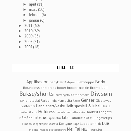
april
(11)
►
mars
(10)
►
februar
(6)
►
januar
(6)
►
2011
(60)
►
2010
(69)
►
2009
(53)
►
2008
(51)
►
2007
(48)
►
ETIKETTER
Applikasjon
Body
babyklær
Babyteppe
Babynest
buff
Boundless knit dress
boxer
broderimaskin
Bronte
Bukse/shorts
Div. søm
bursdagstol
Cathrineholm
Genser
englesjal
Farbenmix Mamacita
Give away
DIY
fleece
Handlenett/veske
Heilt spesiell & Jubel
Gutterom
Hekle
Heldress
Hooked zpagetti
heklenål etui
herzdame
Hettejakke
Interiør
Jakke
Hårbånd
Janome 350 e
julegavetips
ipad etui
Lue
Kostyme
Lappeteknikk
kimono
kongekappe
kosedyr
kåpe
Mei Tai
Milchmonster
Malina
Mappe
Matoppskrift