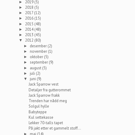
2019
(5)
►
2018
(5)
►
2017
(12)
►
2016
(15)
►
2015
(48)
►
2014
(48)
►
2013
(45)
►
2012
(80)
▼
desember
(2)
►
november
(1)
►
oktober
(5)
►
september
(9)
►
august
(5)
►
juli
(2)
►
juni
(9)
▼
Jack Sparrow vest
Detaljer fra gutterommet
Jack Sparrow frakk
Trenden har nådd meg
Solgul hylle
Babyteppe
Kul settekasse
Lekker 70-talls tapet
På jakt etter et gammelt stoff...
mai
(14)
►