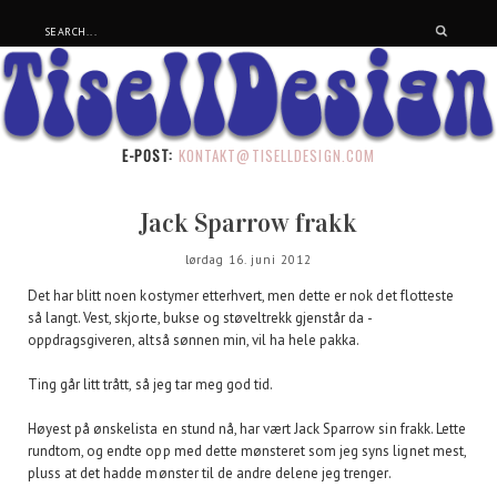
E-POST:
KONTAKT@TISELLDESIGN.COM
Jack Sparrow frakk
lørdag 16. juni 2012
Det har blitt noen kostymer etterhvert, men dette er nok det flotteste
så langt. Vest, skjorte, bukse og støveltrekk gjenstår da -
oppdragsgiveren, altså sønnen min, vil ha hele pakka.
Ting går litt trått, så jeg tar meg god tid.
Høyest på ønskelista en stund nå, har vært Jack Sparrow sin frakk. Lette
rundtom, og endte opp med dette mønsteret som jeg syns lignet mest,
pluss at det hadde mønster til de andre delene jeg trenger.