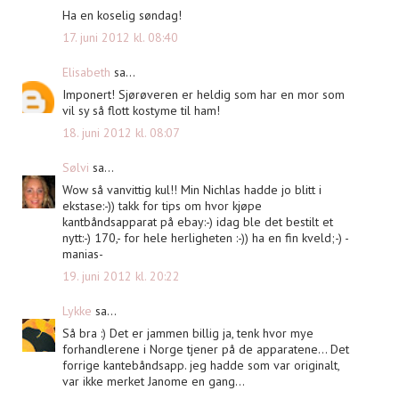
Ha en koselig søndag!
17. juni 2012 kl. 08:40
Elisabeth
sa...
Imponert! Sjørøveren er heldig som har en mor som
vil sy så flott kostyme til ham!
18. juni 2012 kl. 08:07
Sølvi
sa...
Wow så vanvittig kul!! Min Nichlas hadde jo blitt i
ekstase:-)) takk for tips om hvor kjøpe
kantbåndsapparat på ebay:-) idag ble det bestilt et
nytt:-) 170,- for hele herligheten :-)) ha en fin kveld;-) -
manias-
19. juni 2012 kl. 20:22
Lykke
sa...
Så bra :) Det er jammen billig ja, tenk hvor mye
forhandlerene i Norge tjener på de apparatene... Det
forrige kantebåndsapp. jeg hadde som var originalt,
var ikke merket Janome en gang...