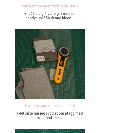
Nytt hjemmelaget trådsnelle stativ!
Er så heldig å være gift med en
handyhunk! Så denne ideen...
Hvordan lage og sy i bisebånd
I det siste har jeg sydd et par plagg med
bisebånd - det...