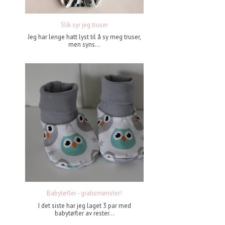
Slik syr jeg truser
Jeg har lenge hatt lyst til å sy meg truser,
men syns...
Babytøfler - gratismønster!
I det siste har jeg laget 3 par med
babytøfler av rester...