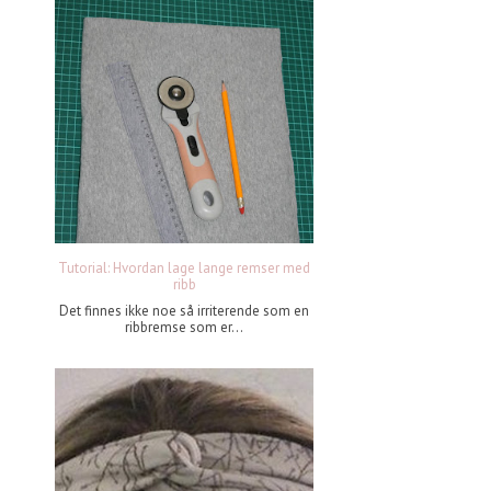
Tutorial: Hvordan lage lange remser med
ribb
Det finnes ikke noe så irriterende som en
ribbremse som er...