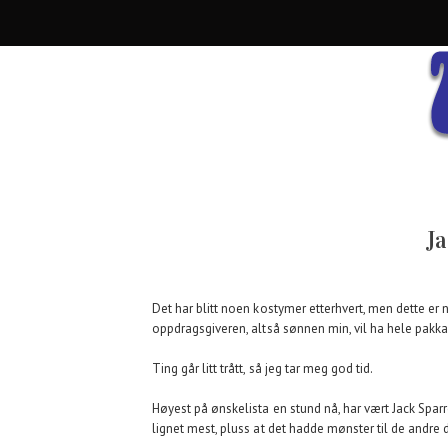
J
Det har blitt noen kostymer etterhvert, men dette er no
oppdragsgiveren, altså sønnen min, vil ha hele pakka
Ting går litt trått, så jeg tar meg god tid.
Høyest på ønskelista en stund nå, har vært Jack Spa
lignet mest, pluss at det hadde mønster til de andre 