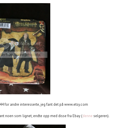
644 for andre interesserte, jeg fant det på www.etsy.com
 fant noen som lignet, endte opp med disse fra Ebay (
denne
selgeren).