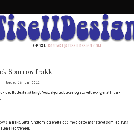
E-POST:
KONTAKT@TISELLDESIGN.COM
ack Sparrow frakk
lørdag 16. juni 2012
k det flotteste så langt. Vest, skjorte, bukse og støveltrekk gjenstår da -
.
rrow sin frakk. Lette rundtom, og endte opp med dette mønsteret som jeg syns
delene jeg trenger.