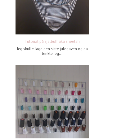
Tutorial på sjalbuff aka sheetah
Jeg skulle lage den siste julegaven og da
tenkte jeg...