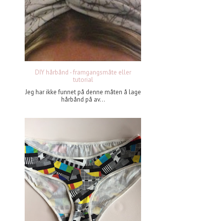
DIY hårbånd - framgangsmåte eller
tutorial
Jeg har ikke funnet på denne måten å lage
hårbånd på av...