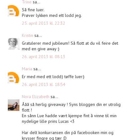
Trine
sa...
Så fine luer.
Prøver lykken med ett lodd jeg.
25. april 2013 kl. 22:32
Kristin
sa...
Gratulerer med jubileum! Så flott at du vil feire det
med en give away :)
26. april 2013 kl. 08:13
Maria
sa...
Er med med ett lodd:) tøffe luer:)
26. april 2013 kl. 18:54
Nora Elizabeth
sa...
Ååå så herlig giveaway ! Syns bloggen din er utrolig
flott !
En sånn Lue hadde vært kjempe fint å vinne til min
nydelige lille prins Lucas <3
Har delt konkurransen din på facebooken min og
krysser fingre og tær :D