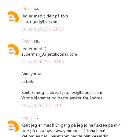
Tina T
sa...
Jeg er med :) delt på fb :)
tina.triger@live.com
20. april 2013 kl. 20:58
Simon
sa...
Jeg er med! :)
zuperman_93(ætt)hotmail.com
21. april 2013 kl. 02:08
Anonym sa...
Ja takk!
Kontakt meg;
andrea.hjeldnes@hotmail.com
Varme klemmer og beste ønsker fra Andrea
22. april 2013 kl. 14:44
Silje
sa...
Klart jeg er med!! En gang på jeg jo ha flaksen på min
side på disse give awayene også :) Heia heia!
Vet om en her i huset som hadde blitt veeeldig