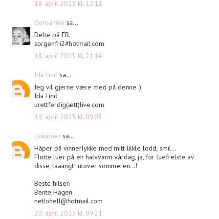
18. april 2013 kl. 12:11
Geroannie
sa...
Delte på FB.
sorgenfri2#hotmail.com
18. april 2013 kl. 21:14
Ida Lind
sa...
Jeg vil gjerne være med på denne :)
Ida Lind
urettferdig(ætt)live.com
19. april 2013 kl. 09:03
Unknown
sa...
Håper på vinnerlykke med mitt lilkle lodd, smil...
Flotte luer på en halvvarm vårdag, ja, for luefrelste av
disse, laaangt! utover sommeren...!
Beste hilsen
Bente Hagen
netlohell@hotmail.com
20. april 2013 kl. 09:21