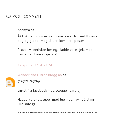
POST COMMENT
Anonym sa...
Ååå så heldig du er som vann boka. Har bestilt den i
dag og gleder meg til den kommer i posten
Prøver vinnerlykke her eg. Hadde vore kjekt med
navnelue til ein av gutta =)
17. april 2013 kl. 21:24
Wonderland4Three.blogg.no
sa...
ღ♥ღ✿ ✿ღ♥ღ
Linket fra facebook med bloggen din :) ღ
Hadde vert helt super med lue med navn på til min
lille søte ღ