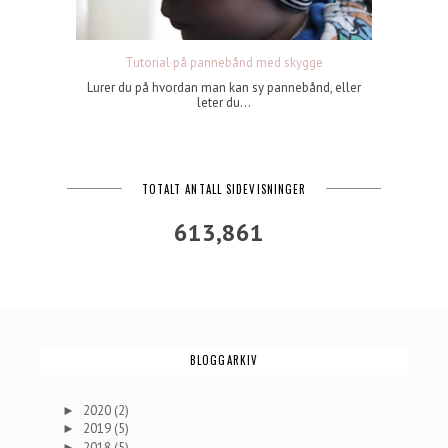
Tutorial på pannebånd med skygge
Lurer du på hvordan man kan sy pannebånd, eller
leter du...
TOTALT ANTALL SIDEVISNINGER
613,861
BLOGGARKIV
2020
(2)
►
2019
(5)
►
2018
(5)
►