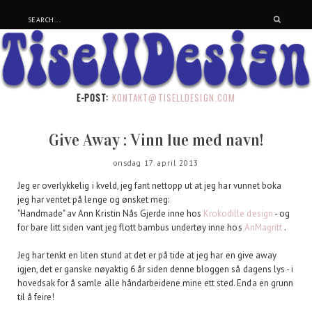
E-POST:
KONTAKT@TISELLDESIGN.COM
Give Away : Vinn lue med navn!
onsdag 17. april 2013
Jeg er overlykkelig i kveld, jeg fant nettopp ut at jeg har vunnet boka
jeg har ventet på lenge og ønsket meg:
"Handmade" av Ann Kristin Nås Gjerde inne hos
Krokodille design
- og
for bare litt siden vant jeg flott bambus undertøy inne hos
AnMagritt
.
Jeg har tenkt en liten stund at det er på tide at jeg har en give away
igjen, det er ganske nøyaktig 6 år siden denne bloggen så dagens lys - i
hovedsak for å samle alle håndarbeidene mine ett sted. Enda en grunn
til å feire!