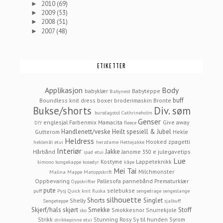
2010
(69)
►
2009
(53)
►
2008
(51)
►
2007
(48)
►
ETIKETTER
Applikasjon
Body
babyklær
Babyteppe
Babynest
buff
Boundless knit dress
boxer
broderimaskin
Bronte
Bukse/shorts
Div. søm
bursdagstol
Cathrineholm
Genser
englesjal
Farbenmix Mamacita
Give away
DIY
fleece
Handlenett/veske
Heilt spesiell & Jubel
Gutterom
Hekle
Heldress
Hooked zpagetti
heklenål etui
herzdame
Hettejakke
Interiør
Jakke
Hårbånd
Janome 350 e
julegavetips
ipad etui
Lue
Kostyme
Lappeteknikk
kimono
kongekappe
kosedyr
kåpe
Mei Tai
Milchmonster
Malina
Mappe
Matoppskrift
Oppbevaring
Pallesofa
pannebånd
Prematurklær
Oppskrifter
pute
selebukse
puff
Pysj
Quick knit
Ruska
sengedrage
sengeslange
silhouette
Shorts
Singlet
Shelly
Sengeteppe
sjalbuff
Skjerf/hals
skjørt
Smekke
Stoff
Smokkesnor
Snurrekjole
sko
Strikk
Stunning Rosy
Sy til hunden
Syrom
strikkepinne etui