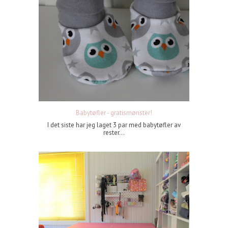
Babytøfler - gratismønster!
I det siste har jeg laget 3 par med babytøfler av
rester...