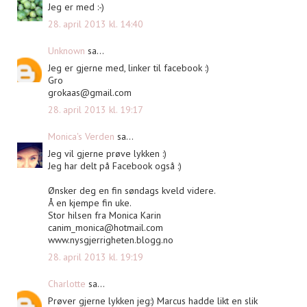
Jeg er med :-)
28. april 2013 kl. 14:40
Unknown
sa...
Jeg er gjerne med, linker til facebook :)
Gro
grokaas@gmail.com
28. april 2013 kl. 19:17
Monica's Verden
sa...
Jeg vil gjerne prøve lykken :)
Jeg har delt på Facebook også :)
Ønsker deg en fin søndags kveld videre.
Å en kjempe fin uke.
Stor hilsen fra Monica Karin
canim_monica@hotmail.com
www.nysgjerrigheten.blogg.no
28. april 2013 kl. 19:19
Charlotte
sa...
Prøver gjerne lykken jeg:) Marcus hadde likt en slik