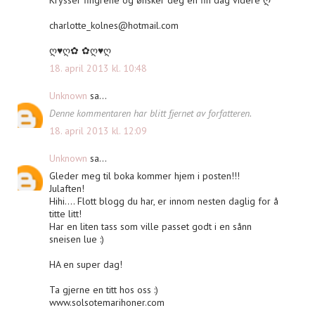
Krysser fingrene og ønsker deg en fin dag videre ღ
charlotte_kolnes@hotmail.com
ღ♥ღ✿ ✿ღ♥ღ
18. april 2013 kl. 10:48
Unknown
sa...
Denne kommentaren har blitt fjernet av forfatteren.
18. april 2013 kl. 12:09
Unknown
sa...
Gleder meg til boka kommer hjem i posten!!!
Julaften!
Hihi.... Flott blogg du har, er innom nesten daglig for å
titte litt!
Har en liten tass som ville passet godt i en sånn
sneisen lue :)
HA en super dag!
Ta gjerne en titt hos oss :)
www.solsotemarihoner.com