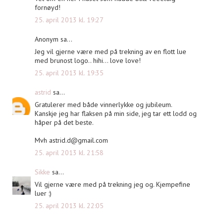
fornøyd!
25. april 2013 kl. 19:27
Anonym sa...
Jeg vil gjerne være med på trekning av en flott lue
med brunost logo.. hihi... love love!
25. april 2013 kl. 19:35
astrid
sa...
Gratulerer med både vinnerlykke og jubileum.
Kanskje jeg har flaksen på min side, jeg tar ett lodd og
håper på det beste.
Mvh
astrid.d@gmail.com
25. april 2013 kl. 21:58
Sikke
sa...
Vil gjerne være med på trekning jeg og. Kjempefine
luer :)
25. april 2013 kl. 22:05