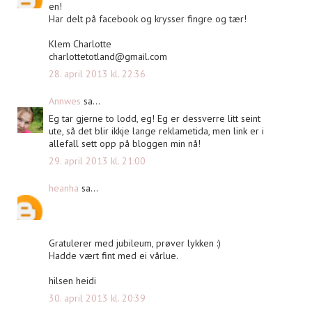
en!
Har delt på facebook og krysser fingre og tær!
Klem Charlotte
charlottetotland@gmail.com
28. april 2013 kl. 22:36
Annwes
sa...
Eg tar gjerne to lodd, eg! Eg er dessverre litt seint
ute, så det blir ikkje lange reklametida, men link er i
allefall sett opp på bloggen min nå!
29. april 2013 kl. 21:00
heanha
sa...
Gratulerer med jubileum, prøver lykken :)
Hadde vært fint med ei vårlue.
hilsen heidi
30. april 2013 kl. 20:39