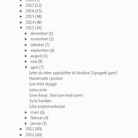
2017
(12)
►
2016
(15)
►
2015
(48)
►
2014
(48)
►
2013
(45)
▼
desember
(1)
►
november
(2)
►
oktober
(7)
►
september
(6)
►
august
(1)
►
mai
(8)
►
april
(7)
▼
Leter du etter oppskrifter til Hooked Zspagetti garn?
Handmade i posten
Lue med skygge
Lotus pute
Give Away : Vinn lue med navn!
Sy til hunden
Lilla englemaskesjal
mars
(6)
►
februar
(4)
►
januar
(3)
►
2012
(80)
►
2011
(60)
►