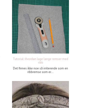
Tutorial: Hvordan lage lange remser med
ribb
Det finnes ikke noe så irriterende som en
ribbremse som er...