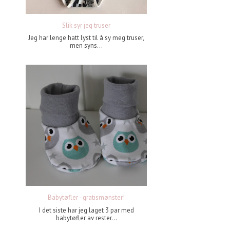
Slik syr jeg truser
Jeg har lenge hatt lyst til å sy meg truser,
men syns...
Babytøfler - gratismønster!
I det siste har jeg laget 3 par med
babytøfler av rester...