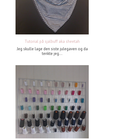
Tutorial på sjalbuff aka sheetah
Jeg skulle lage den siste julegaven og da
tenkte jeg...