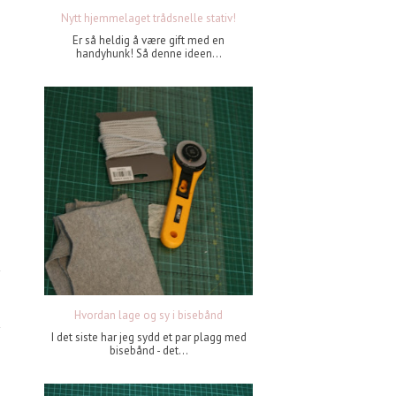
Nytt hjemmelaget trådsnelle stativ!
Er så heldig å være gift med en
handyhunk! Så denne ideen...
Hvordan lage og sy i bisebånd
I det siste har jeg sydd et par plagg med
bisebånd - det...