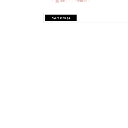
Legg inn en kommentar
Nyere innlegg