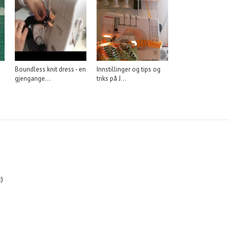
Boundless knit dress - en
Innstillinger og tips og
gjengange...
triks på J...
:)