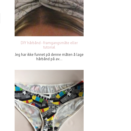
DIY hårbånd - framgangsmåte eller
tutorial
Jeg har ikke funnet på denne måten å lage
hårbånd på av...