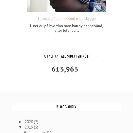
Tutorial på pannebånd med skygge
Lurer du på hvordan man kan sy pannebånd,
eller leter du...
TOTALT ANTALL SIDEVISNINGER
613,963
BLOGGARKIV
2020
(2)
►
2019
(5)
▼
desember
(1)
▼