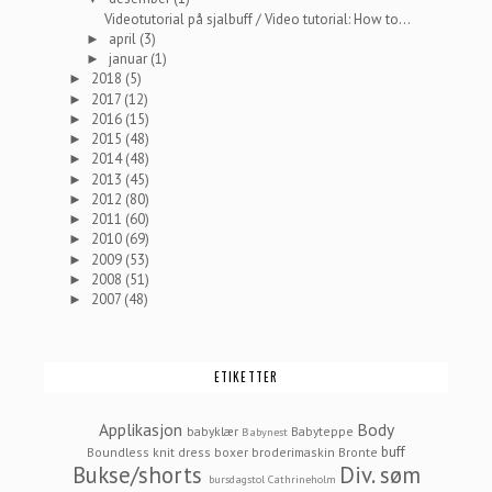
Videotutorial på sjalbuff / Video tutorial: How to...
april
(3)
►
januar
(1)
►
2018
(5)
►
2017
(12)
►
2016
(15)
►
2015
(48)
►
2014
(48)
►
2013
(45)
►
2012
(80)
►
2011
(60)
►
2010
(69)
►
2009
(53)
►
2008
(51)
►
2007
(48)
►
ETIKETTER
Applikasjon
Body
babyklær
Babyteppe
Babynest
buff
Boundless knit dress
boxer
broderimaskin
Bronte
Bukse/shorts
Div. søm
bursdagstol
Cathrineholm