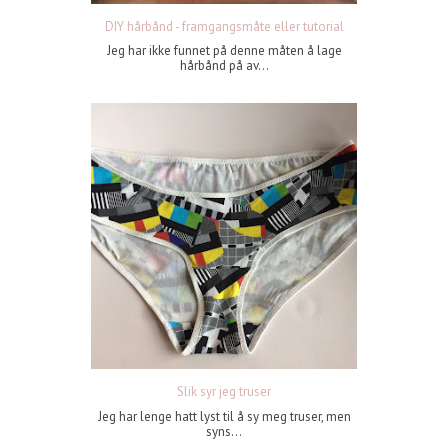
DIY hårbånd - framgangsmåte eller tutorial
Jeg har ikke funnet på denne måten å lage
hårbånd på av...
Slik syr jeg truser
Jeg har lenge hatt lyst til å sy meg truser, men
syns...