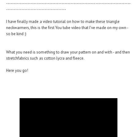
---------------------------------------------------------------------------------
---------------------------------------
I have finally made a video tutorial on how to make these triangle
neckwarmers, this is the first You tube video that I've made on my own -
so be kind :)
What you need is something to draw your pattern on and with - and then
stretchfabrics such as cotton lycra and fleece.
Here you go!