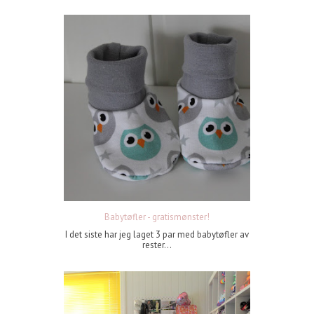
Babytøfler - gratismønster!
I det siste har jeg laget 3 par med babytøfler av
rester...