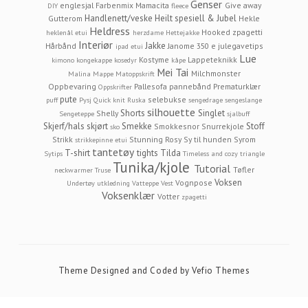
Genser
englesjal
Farbenmix Mamacita
Give away
DIY
fleece
Handlenett/veske
Heilt spesiell & Jubel
Gutterom
Hekle
Heldress
Hooked zpagetti
heklenål etui
herzdame
Hettejakke
Interiør
Jakke
Hårbånd
Janome 350 e
julegavetips
ipad etui
Lue
Kostyme
Lappeteknikk
kimono
kongekappe
kosedyr
kåpe
Mei Tai
Milchmonster
Malina
Mappe
Matoppskrift
Oppbevaring
Pallesofa
pannebånd
Prematurklær
Oppskrifter
pute
selebukse
puff
Pysj
Quick knit
Ruska
sengedrage
sengeslange
silhouette
Shorts
Singlet
Shelly
Sengeteppe
sjalbuff
Skjerf/hals
skjørt
Smekke
Stoff
Smokkesnor
Snurrekjole
sko
Strikk
Stunning Rosy
Sy til hunden
Syrom
strikkepinne etui
tantetøy
T-shirt
tights
Tilda
Sytips
Timeless and cozy
triangle
Tunika/kjole
Tutorial
Tøfler
neckwarmer
Truse
Voksen
Vognpose
Undertøy
utkledning
Vatteppe
Vest
Voksenklær
Votter
zpagetti
Theme Designed and Coded by
Vefio Themes