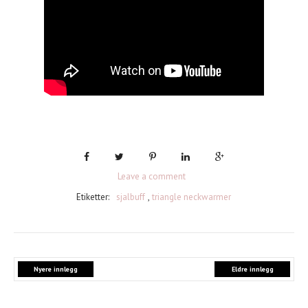
Leave a comment
Etiketter:
sjalbuff
,
triangle neckwarmer
Nyere innlegg
Eldre innlegg