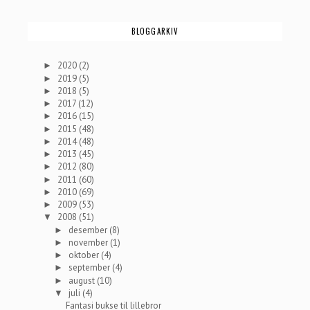
BLOGGARKIV
2020
(2)
►
2019
(5)
►
2018
(5)
►
2017
(12)
►
2016
(15)
►
2015
(48)
►
2014
(48)
►
2013
(45)
►
2012
(80)
►
2011
(60)
►
2010
(69)
►
2009
(53)
►
2008
(51)
▼
desember
(8)
►
november
(1)
►
oktober
(4)
►
september
(4)
►
august
(10)
►
juli
(4)
▼
Fantasi bukse til lillebror