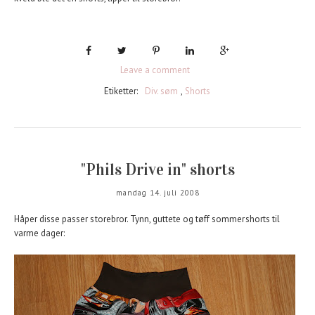
Leave a comment
Etiketter:
Div. søm
,
Shorts
"Phils Drive in" shorts
mandag 14. juli 2008
Håper disse passer storebror. Tynn, guttete og tøff sommershorts til
varme dager: