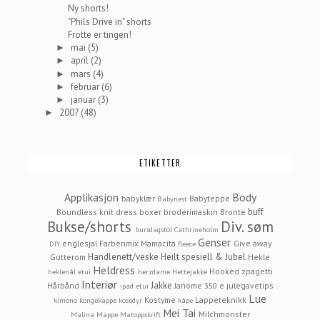
Ny shorts!
"Phils Drive in" shorts
Frotte er tingen!
mai
(5)
►
april
(2)
►
mars
(4)
►
februar
(6)
►
januar
(3)
►
2007
(48)
►
ETIKETTER
Applikasjon
Body
babyklær
Babyteppe
Babynest
buff
Boundless knit dress
boxer
broderimaskin
Bronte
Bukse/shorts
Div. søm
bursdagstol
Cathrineholm
Genser
englesjal
Farbenmix Mamacita
Give away
DIY
fleece
Handlenett/veske
Heilt spesiell & Jubel
Gutterom
Hekle
Heldress
Hooked zpagetti
heklenål etui
herzdame
Hettejakke
Interiør
Jakke
Hårbånd
Janome 350 e
julegavetips
ipad etui
Lue
Kostyme
Lappeteknikk
kimono
kongekappe
kosedyr
kåpe
Mei Tai
Milchmonster
Malina
Mappe
Matoppskrift