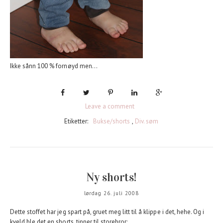
Ikke sånn 100 % fornøyd men...
Leave a comment
Etiketter:
Bukse/shorts
,
Div. søm
Ny shorts!
lørdag 26. juli 2008
Dette stoffet har jeg spart på, gruet meg litt til å klippe i det, hehe. Og i
kveld ble det en shorts, tipper til storebror: