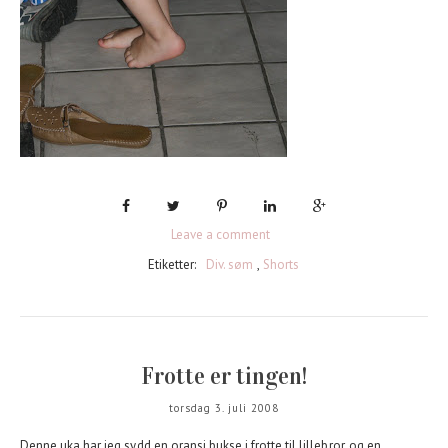
Leave a comment
Etiketter:
Div. søm
,
Shorts
Frotte er tingen!
torsdag 3. juli 2008
Denne uka har jeg sydd en oransj bukse i frotte til lillebror, og en