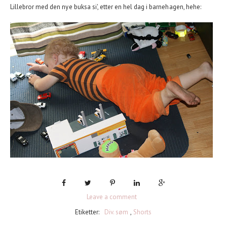
Lillebror med den nye buksa si', etter en hel dag i barnehagen, hehe:
Leave a comment
Etiketter:
Div. søm
,
Shorts