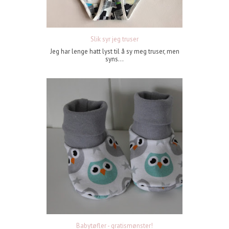
Slik syr jeg truser
Jeg har lenge hatt lyst til å sy meg truser, men
syns...
Babytøfler - gratismønster!