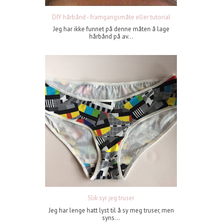
DIY hårbånd - framgangsmåte eller tutorial
Jeg har ikke funnet på denne måten å lage
hårbånd på av...
Slik syr jeg truser
Jeg har lenge hatt lyst til å sy meg truser, men
syns...