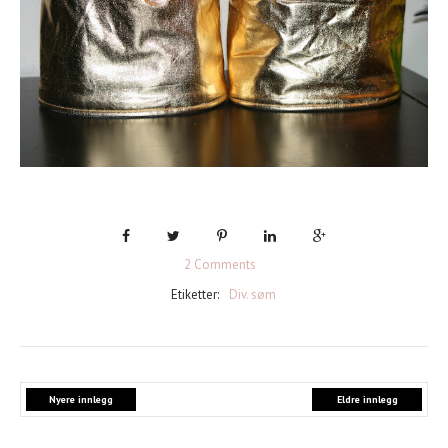
2 Comments
Etiketter:
Div. søm
Nyere innlegg
Eldre innlegg