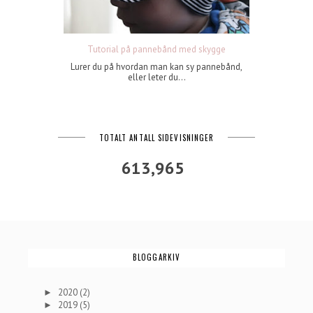
Tutorial på pannebånd med skygge
Lurer du på hvordan man kan sy pannebånd,
eller leter du...
TOTALT ANTALL SIDEVISNINGER
613,965
BLOGGARKIV
2020
(2)
►
2019
(5)
►