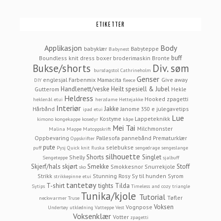
ETIKETTER
Applikasjon
Body
babyklær
Babyteppe
Babynest
buff
Boundless knit dress
boxer
broderimaskin
Bronte
Bukse/shorts
Div. søm
bursdagstol
Cathrineholm
Genser
englesjal
Farbenmix Mamacita
Give away
DIY
fleece
Handlenett/veske
Heilt spesiell & Jubel
Gutterom
Hekle
Heldress
Hooked zpagetti
heklenål etui
herzdame
Hettejakke
Interiør
Jakke
Hårbånd
Janome 350 e
julegavetips
ipad etui
Lue
Kostyme
Lappeteknikk
kimono
kongekappe
kosedyr
kåpe
Mei Tai
Milchmonster
Malina
Mappe
Matoppskrift
Oppbevaring
Pallesofa
pannebånd
Prematurklær
Oppskrifter
pute
selebukse
puff
Pysj
Quick knit
Ruska
sengedrage
sengeslange
silhouette
Shorts
Singlet
Shelly
Sengeteppe
sjalbuff
Skjerf/hals
skjørt
Smekke
Stoff
Smokkesnor
Snurrekjole
sko
Strikk
Stunning Rosy
Sy til hunden
Syrom
strikkepinne etui
tantetøy
T-shirt
tights
Tilda
Sytips
Timeless and cozy
triangle
Tunika/kjole
Tutorial
Tøfler
neckwarmer
Truse
Voksen
Vognpose
Undertøy
utkledning
Vatteppe
Vest
Voksenklær
Votter
zpagetti