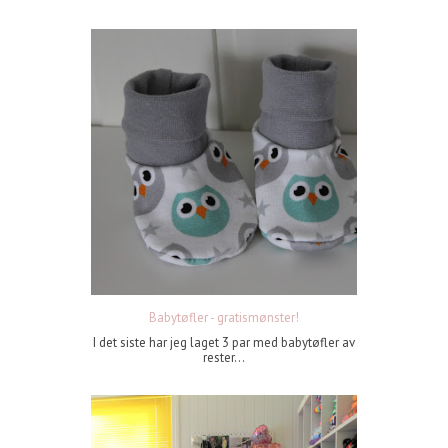
Babytøfler - gratismønster!
I det siste har jeg laget 3 par med babytøfler av
rester...