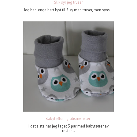
Slik syr jeg truser
Jeg har lenge hatt lyst til å sy meg truser, men syns...
Babytøfler - gratismønster!
I det siste har jeg laget 3 par med babytøfler av
rester...