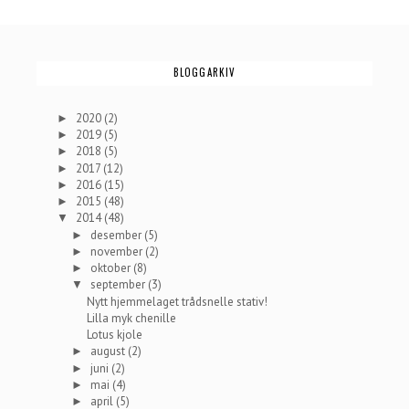
BLOGGARKIV
2020
(2)
►
2019
(5)
►
2018
(5)
►
2017
(12)
►
2016
(15)
►
2015
(48)
►
2014
(48)
▼
desember
(5)
►
november
(2)
►
oktober
(8)
►
september
(3)
▼
Nytt hjemmelaget trådsnelle stativ!
Lilla myk chenille
Lotus kjole
august
(2)
►
juni
(2)
►
mai
(4)
►
april
(5)
►