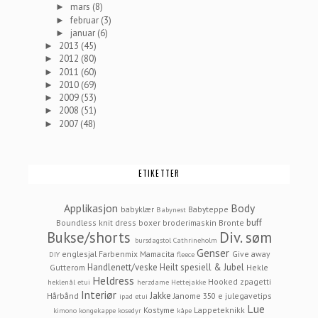
mars
(8)
►
februar
(3)
►
januar
(6)
►
2013
(45)
►
2012
(80)
►
2011
(60)
►
2010
(69)
►
2009
(53)
►
2008
(51)
►
2007
(48)
►
ETIKETTER
Applikasjon
Body
babyklær
Babyteppe
Babynest
buff
Boundless knit dress
boxer
broderimaskin
Bronte
Bukse/shorts
Div. søm
bursdagstol
Cathrineholm
Genser
englesjal
Farbenmix Mamacita
Give away
DIY
fleece
Handlenett/veske
Heilt spesiell & Jubel
Gutterom
Hekle
Heldress
Hooked zpagetti
heklenål etui
herzdame
Hettejakke
Interiør
Jakke
Hårbånd
Janome 350 e
julegavetips
ipad etui
Lue
Kostyme
Lappeteknikk
kimono
kongekappe
kosedyr
kåpe