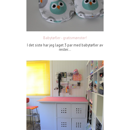
Babytøfler - gratismønster!
I det siste har jeg laget 3 par med babytøfler av
rester...