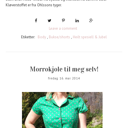
Kløverstoffet er fra Ohlssons tyger.
Leave a comment
Etiketter:
Body
,
Bukse/shorts
,
Heilt spesiell & Jubel
Morrokjole til meg selv!
fredag 16. mai 2014