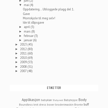
juni
(2)
►
mai
(4)
▼
Oppdatering... Ubloggede plagg del 1.
Gave
Morrokjole til meg selv!
Ide til dåpsgave
april
(5)
►
mars
(8)
►
februar
(3)
►
januar
(6)
►
2013
(45)
►
2012
(80)
►
2011
(60)
►
2010
(69)
►
2009
(53)
►
2008
(51)
►
2007
(48)
►
ETIKETTER
Applikasjon
Body
babyklær
Babyteppe
Babynest
buff
Boundless knit dress
boxer
broderimaskin
Bronte