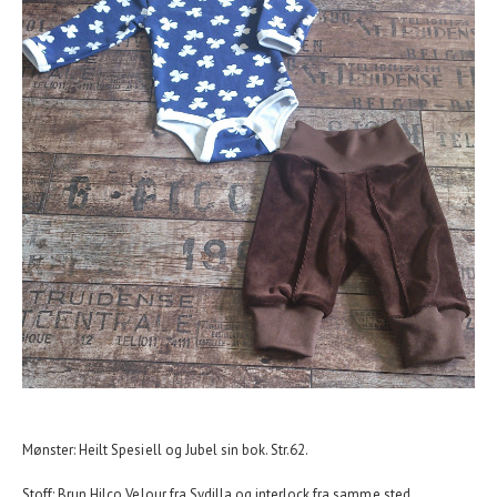
Mønster: Heilt Spesiell og Jubel sin bok. Str.62.
Stoff: Brun Hilco Velour fra Sydilla og interlock fra samme sted.