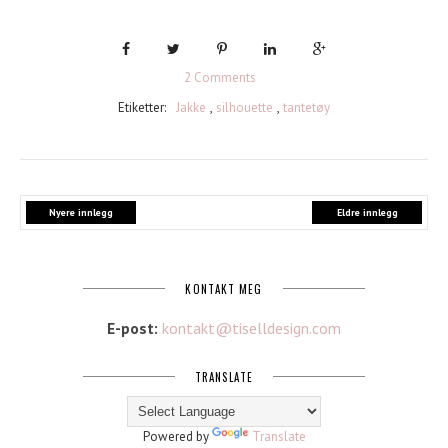
2 Comments
Etiketter:
Jakke
,
silhouette
,
tantetøy
Nyere innlegg
Eldre innlegg
KONTAKT MEG
E-post:
kontakt@tiselldesign.com
TRANSLATE
Powered by
Translate