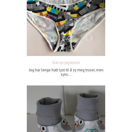
Slik syr jeg truser
Jeg har lenge hatt lyst til å sy meg truser, men
syns...