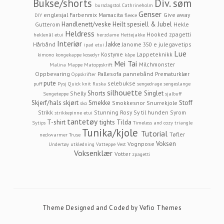
Bukse/shorts
Div. søm
bursdagstol
Cathrineholm
Genser
englesjal
Farbenmix Mamacita
Give away
DIY
fleece
Handlenett/veske
Heilt spesiell & Jubel
Gutterom
Hekle
Heldress
Hooked zpagetti
heklenål etui
herzdame
Hettejakke
Interiør
Jakke
Hårbånd
Janome 350 e
julegavetips
ipad etui
Lue
Kostyme
Lappeteknikk
kimono
kongekappe
kosedyr
kåpe
Mei Tai
Milchmonster
Malina
Mappe
Matoppskrift
Oppbevaring
Pallesofa
pannebånd
Prematurklær
Oppskrifter
pute
selebukse
puff
Pysj
Quick knit
Ruska
sengedrage
sengeslange
silhouette
Shorts
Singlet
Shelly
Sengeteppe
sjalbuff
Skjerf/hals
skjørt
Smekke
Stoff
Smokkesnor
Snurrekjole
sko
Strikk
Stunning Rosy
Sy til hunden
Syrom
strikkepinne etui
tantetøy
T-shirt
tights
Tilda
Sytips
Timeless and cozy
triangle
Tunika/kjole
Tutorial
Tøfler
neckwarmer
Truse
Voksen
Vognpose
Undertøy
utkledning
Vatteppe
Vest
Voksenklær
Votter
zpagetti
Theme Designed and Coded by
Vefio Themes