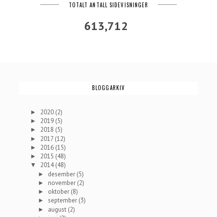
TOTALT ANTALL SIDEVISNINGER
613,712
BLOGGARKIV
2020
(2)
►
2019
(5)
►
2018
(5)
►
2017
(12)
►
2016
(15)
►
2015
(48)
►
2014
(48)
▼
desember
(5)
►
november
(2)
►
oktober
(8)
►
september
(3)
►
august
(2)
►