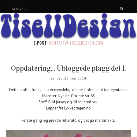
E-POST:
KONTAKT@TISELLDESIGN.COM
Oppdatering... Ubloggede plagg del 1.
søndag 25. mai 2014
Dette stoffet fra
Sydilla
er nyyydelig, denne kjolen er til tantejenta mi'.
Mønster: Nyeste Ottobre str. 68
Stoff: Bird jersey og Hilco interlock.
Lapper fra Lykkedragen.no
Første gang jeg prøvde rullefald, og det ga mersmak :D