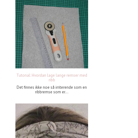
Tutorial: Hvordan lage lange remser med
ribb
Det finnes ikke noe så irriterende som en
ribbremse som er...