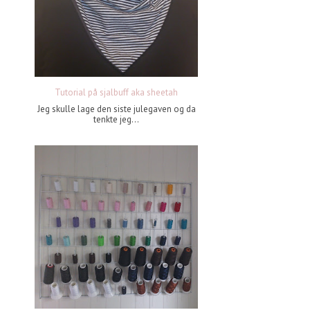
Tutorial på sjalbuff aka sheetah
Jeg skulle lage den siste julegaven og da
tenkte jeg...