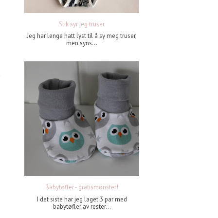
Slik syr jeg truser
Jeg har lenge hatt lyst til å sy meg truser,
men syns...
Babytøfler - gratismønster!
I det siste har jeg laget 3 par med
babytøfler av rester...