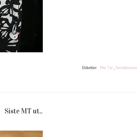
Etiketter:
Mei Tai
,
Smokkesnor
Siste MT ut..