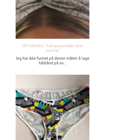
DIY hårbånd - framgangsmåte eller
tutorial
Jeg har ikke funnet på denne måten å lage
hårbånd på av...