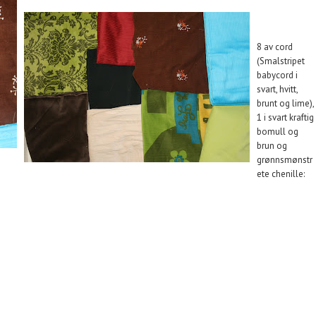
8 av cord
(Smalstripet
babycord i
svart, hvitt,
brunt og lime),
1 i svart kraftig
bomull og
brun og
grønnsmønstr
ete chenille: