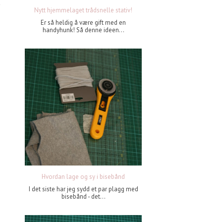
Nytt hjemmelaget trådsnelle stativ!
Er så heldig å være gift med en
handyhunk! Så denne ideen...
Hvordan lage og sy i bisebånd
I det siste har jeg sydd et par plagg med
bisebånd - det...