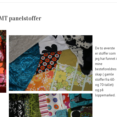
MT panelstoffer
De to øverste
er stoffer som
jeg har funnet i
mine
besteforeldres
skap ( gamle
stoffer fra 60-
og 70-tallet)
og på
loppemarked.