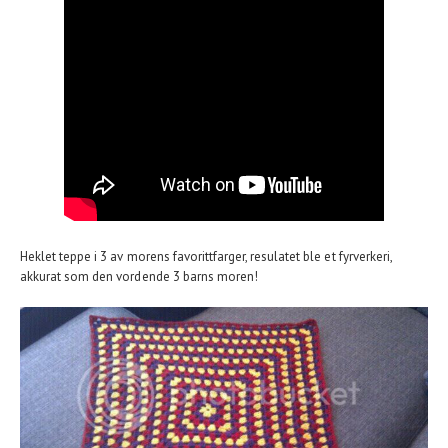
Heklet tep
pe i 3 av morens favorittfarger, resulatet ble et fyrverkeri,
akkurat som den vordende 3 barns moren!