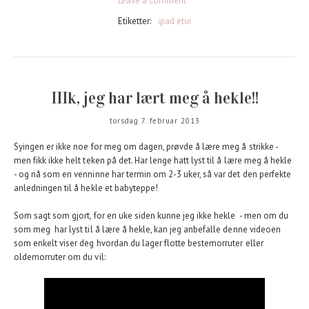
Leave a comment
Etiketter:
ipad etui
IIIk, jeg har lært meg å hekle!!
torsdag 7. februar 2013
Syingen er ikke noe for meg om dagen, prøvde å lære meg å strikke -
men fikk ikke helt teken på det. Har lenge hatt lyst til å lære meg å hekle
- og nå som en venninne har termin om 2-3 uker, så var det den perfekte
anledningen til å hekle et babyteppe!
Som sagt som gjort, for en uke siden kunne jeg ikke hekle - men om du
som meg har lyst til å lære å hekle, kan jeg anbefalle denne videoen
som enkelt viser deg hvordan du lager flotte bestemorruter eller
oldemorruter om du vil: