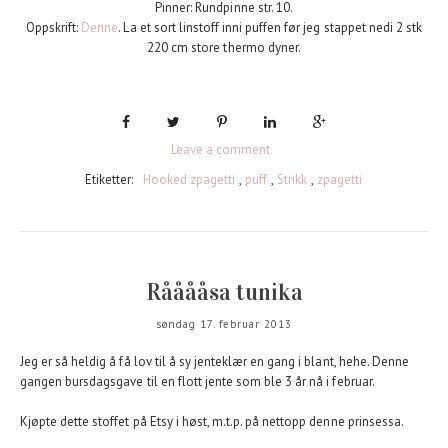
Pinner: Rundpinne str. 10.
Oppskrift:
Denne
. La et sort linstoff inni puffen før jeg stappet nedi 2 stk
220 cm store thermo dyner.
Leave a comment
Etiketter:
Hooked zpagetti
,
puff
,
Strikk
,
zpagetti
Rååååsa tunika
søndag 17. februar 2013
Jeg er så heldig å få lov til å sy jenteklær en gang i blant, hehe. Denne
gangen bursdagsgave til en flott jente som ble 3 år nå i februar.
Kjøpte dette stoffet på Etsy i høst, m.t.p. på nettopp denne prinsessa.