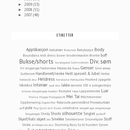
2009
(53)
►
2008
(51)
►
2007
(48)
►
ETIKETTER
Applikasjon
Body
babyklær
Babyteppe
Babynest
buff
Boundless knit dress
boxer
broderimaskin
Bronte
Bukse/shorts
Div. søm
bursdagstol
Cathrineholm
Genser
englesjal
Farbenmix Mamacita
Give away
DIY
fleece
Handlenett/veske
Heilt spesiell & Jubel
Gutterom
Hekle
Heldress
Hooked zpagetti
heklenål etui
herzdame
Hettejakke
Interiør
Jakke
Hårbånd
Janome 350 e
julegavetips
ipad etui
Lue
Kostyme
Lappeteknikk
kimono
kongekappe
kosedyr
kåpe
Mei Tai
Milchmonster
Malina
Mappe
Matoppskrift
Oppbevaring
Pallesofa
pannebånd
Prematurklær
Oppskrifter
pute
selebukse
puff
Pysj
Quick knit
Ruska
sengedrage
sengeslange
silhouette
Shorts
Singlet
Shelly
Sengeteppe
sjalbuff
Skjerf/hals
skjørt
Smekke
Stoff
Smokkesnor
Snurrekjole
sko
Strikk
Stunning Rosy
Sy til hunden
Syrom
strikkepinne etui