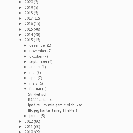
2020
(2)
►
2019
(5)
►
2018
(5)
►
2017
(12)
►
2016
(15)
►
2015
(48)
►
2014
(48)
►
2013
(45)
▼
desember
(1)
►
november
(2)
►
oktober
(7)
►
september
(6)
►
august
(1)
►
mai
(8)
►
april
(7)
►
mars
(6)
►
februar
(4)
▼
Strikket puff
Rååååsa tunika
Ipad etui av min gamle olabukse
IIIk, jeg har lært meg å hekle!!
januar
(3)
►
2012
(80)
►
2011
(60)
►
2010
(69)
►