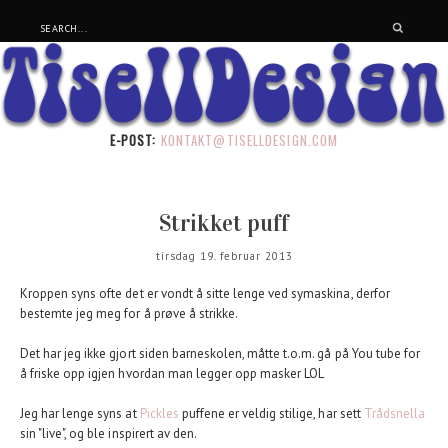
E-POST:
KONTAKT@TISELLDESIGN.COM
Strikket puff
tirsdag 19. februar 2013
Kroppen syns ofte det er vondt å sitte lenge ved symaskina, derfor
bestemte jeg meg for å prøve å strikke.
Det har jeg ikke gjort siden barneskolen, måtte t.o.m. gå på You tube for
å friske opp igjen hvordan man legger opp masker LOL
Jeg har lenge syns at
Pickles
puffene er veldig stilige, har sett
Trådsnella
sin "live", og ble inspirert av den.