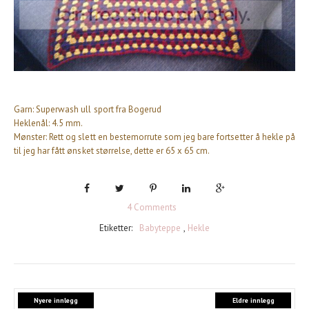
Garn: Superwash ull sport fra Bogerud
Heklenål: 4.5 mm.
Mønster: Rett og slett en bestemorrute som jeg bare fortsetter å hekle på
til jeg har fått ønsket størrelse, dette er 65 x 65 cm.
4 Comments
Etiketter:
Babyteppe
,
Hekle
Nyere innlegg
Eldre innlegg