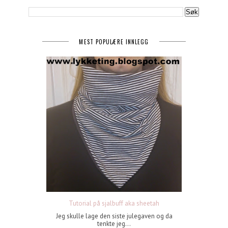
MEST POPULÆRE INNLEGG
Tutorial på sjalbuff aka sheetah
Jeg skulle lage den siste julegaven og da
tenkte jeg...