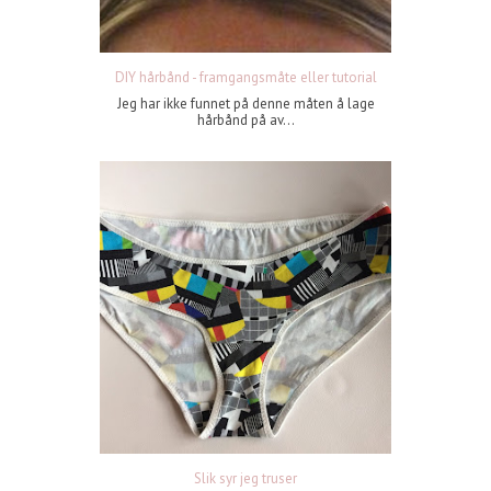
DIY hårbånd - framgangsmåte eller tutorial
Jeg har ikke funnet på denne måten å lage
hårbånd på av...
Slik syr jeg truser