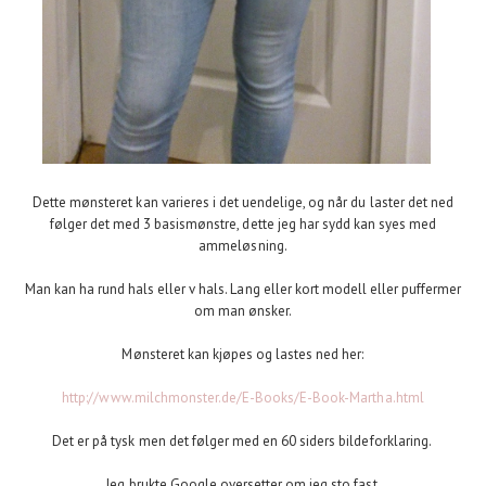
Dette mønsteret kan varieres i det uendelige, og når du laster det ned
følger det med 3 basismønstre, dette jeg har sydd kan syes med
ammeløsning.
Man kan ha rund hals eller v hals. Lang eller kort modell eller puffermer
om man ønsker.
Mønsteret kan kjøpes og lastes ned her:
http://www.milchmonster.de/E-Books/E-Book-Martha.html
Det er på tysk men det følger med en 60 siders bildeforklaring.
Jeg brukte Google oversetter om jeg sto fast.