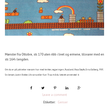
Mønster fra Ottobre, str. 170 uten ribb i livet og ermene, tilsvarer med en
str. 164 i lengden.
Om du er på jakt etter noe som har med twitter, regjeringen, Russland, Rosa Sløyfe, Erna Solberg, FRP,
Siv Jensen, Justin Bieber, Ukraina eller Kari Traa må du lete ett annet sted :b
Leave a comment
Etiketter:
Genser