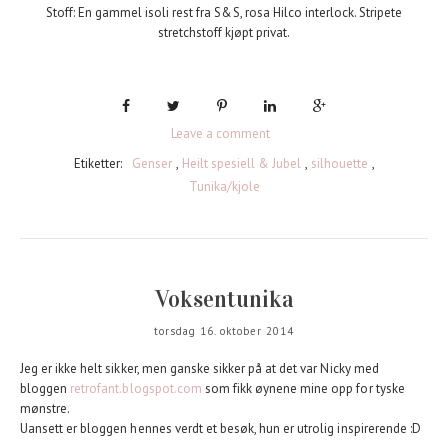
Stoff: En gammel isoli rest fra S&S, rosa Hilco interlock. Stripete
stretchstoff kjøpt privat.
Leave a comment
Etiketter:
Genser
,
Heilt spesiell & Jubel
,
silhouette
,
Tunika/kjole
Voksentunika
torsdag 16. oktober 2014
Jeg er ikke helt sikker, men ganske sikker på at det var Nicky med
bloggen
retrofant.blogspot.com
som fikk øynene mine opp for tyske
mønstre.
Uansett er bloggen hennes verdt et besøk, hun er utrolig inspirerende :D