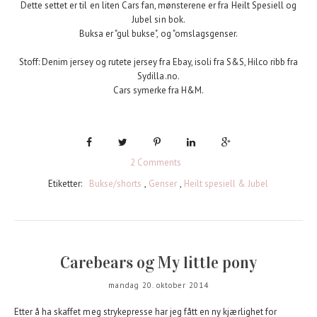
Dette settet er til en liten Cars fan, mønsterene er fra Heilt Spesiell og
Jubel sin bok.
Buksa er "gul bukse", og "omslagsgenser.
Stoff: Denim jersey og rutete jersey fra Ebay, isoli fra S&S, Hilco ribb fra
Sydilla.no.
Cars symerke fra H&M.
2 Comments
Etiketter:
Bukse/shorts
,
Genser
,
Heilt spesiell & Jubel
Carebears og My little pony
mandag 20. oktober 2014
Etter å ha skaffet meg strykepresse har jeg fått en ny kjærlighet for