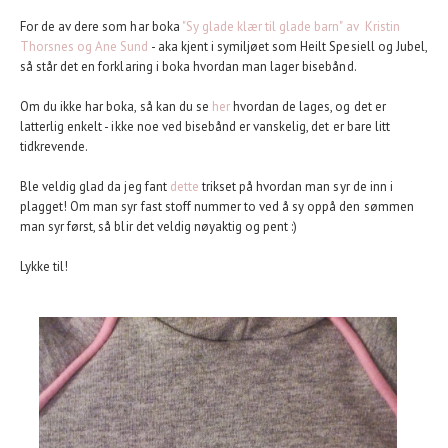
For de av dere som har boka
"Sy glade klær til glade barn" av Kristin
Thorsnes og Ane Sund
- aka kjent i symiljøet som Heilt Spesiell og Jubel,
så står det en forklaring i boka hvordan man lager bisebånd.
Om du ikke har boka, så kan du se
her
hvordan de lages, og det er
latterlig enkelt - ikke noe ved bisebånd er vanskelig, det er bare litt
tidkrevende.
Ble veldig glad da jeg fant
dette
trikset på hvordan man syr de inn i
plagget! Om man syr fast stoff nummer to ved å sy oppå den sømmen
man syr først, så blir det veldig nøyaktig og pent :)
Lykke til!