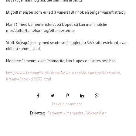
nøyaktige mann og fikk det sammen til slutt!
Et godt mønster som er lett å variere! Blir nok en lenger variant strax ;)
Man får med barnemønsteret på kjøpet, så kan man matche
mor/datter/tantebarn og/eller bestemor.
Stoff: Koksgrå jersey med svarte små nagler fra S&S sitt restebord, svart
ribb fra samme sted.
Mønster: Farbenmix sitt "Mamacita, kan kjøpes og lastes ned her:
http://www.farbenmix.de/shop/Downloadable-patterns/Mamacita-
Kreativ-Ebook::12033.html
Leave a comment
Etiketter:
Farbenmix Mamacita
,
Voksenklær