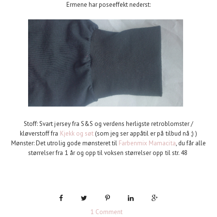
Ermene har poseeffekt nederst:
Stoff: Svart jersey fra S&S og verdens herligste retroblomster /
kløverstoff fra
Kjekk og søt
(som jeg ser appåtil er på tilbud nå ;) )
Mønster: Det utrolig gode mønsteret til
Farbenmix Mamacita
, du får alle
størrelser fra 1 år og opp til voksen størrelser opp til str. 48
1 Comment