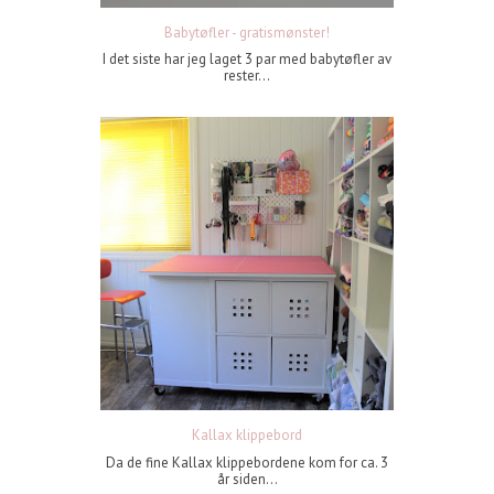
Babytøfler - gratismønster!
I det siste har jeg laget 3 par med babytøfler av
rester...
Kallax klippebord
Da de fine Kallax klippebordene kom for ca. 3
år siden...