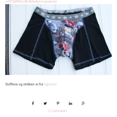
v=fO5bMrhCnRo&feature=youtu.be
Stoffene og strikken er fra
Uglemor
2 Comments