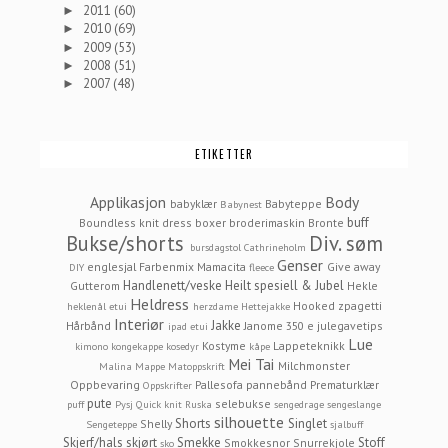
2011
(60)
►
2010
(69)
►
2009
(53)
►
2008
(51)
►
2007
(48)
►
ETIKETTER
Applikasjon
Body
babyklær
Babyteppe
Babynest
buff
Boundless knit dress
boxer
broderimaskin
Bronte
Bukse/shorts
Div. søm
bursdagstol
Cathrineholm
Genser
englesjal
Farbenmix Mamacita
Give away
DIY
fleece
Handlenett/veske
Heilt spesiell & Jubel
Gutterom
Hekle
Heldress
Hooked zpagetti
heklenål etui
herzdame
Hettejakke
Interiør
Jakke
Hårbånd
Janome 350 e
julegavetips
ipad etui
Lue
Kostyme
Lappeteknikk
kimono
kongekappe
kosedyr
kåpe
Mei Tai
Milchmonster
Malina
Mappe
Matoppskrift
Oppbevaring
Pallesofa
pannebånd
Prematurklær
Oppskrifter
pute
selebukse
puff
Pysj
Quick knit
Ruska
sengedrage
sengeslange
silhouette
Shorts
Singlet
Shelly
Sengeteppe
sjalbuff
Skjerf/hals
skjørt
Smekke
Stoff
Smokkesnor
Snurrekjole
sko