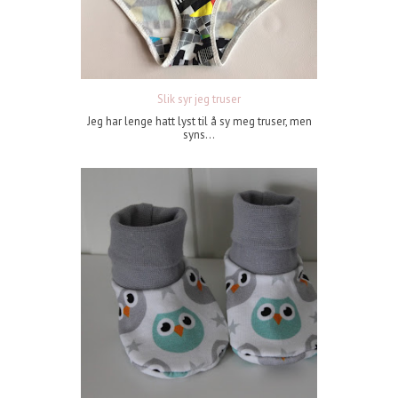
Slik syr jeg truser
Jeg har lenge hatt lyst til å sy meg truser, men
syns...