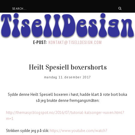
E-POST:
KONTAKT@TISELLDESIGN.COM
Heilt Spesiell boxershorts
mandag 11. desember 2017
Sydde denne Heilt Spesiell boxeren i høst, hadde klart å rote bort boka
så jeg brukte denne fremgangsmåten:
http://themasyr.blogspot.no/2016/07/tutorial-kalsonger-vuxen.html?
m=1
Strikken sydde jeg på slik:
https://www.youtube.com/watch?