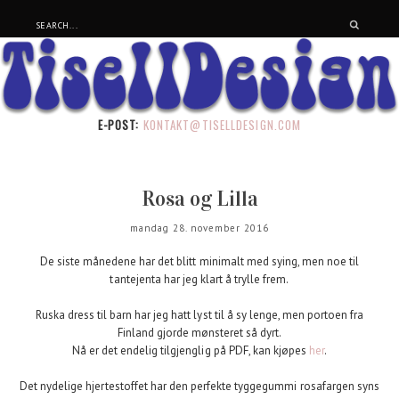
E-POST:
KONTAKT@TISELLDESIGN.COM
Rosa og Lilla
mandag 28. november 2016
De siste månedene har det blitt minimalt med sying, men noe til
tantejenta har jeg klart å trylle frem.
Ruska dress til barn har jeg hatt lyst til å sy lenge, men portoen fra
Finland gjorde mønsteret så dyrt.
Nå er det endelig tilgjenglig på PDF, kan kjøpes
her
.
Det nydelige hjertestoffet har den perfekte tyggegummi rosafargen syns