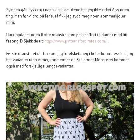
Syingen går i rykk og i napp, de siste ukene har jeg ikke orket å sy noen
ting. Men før vi dro på ferie, så fikk jeg sydd meg noen sommerkjoler
m.m.
Har oppdaget noen flotte mønstre som passer flott til damer med litt
fasong :D Sjekk de ut:
http://www.patternsforpirates.com/
.
Første mønsteret derfra som jeg forelsket meg i heter boundless knit, og
har varianter uten ermer, korte ermer og 3/4 ermer. Mønsteret kommer
også med forskjellige lengdevarianter.