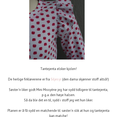
Tantejenta elsker kjolen!
De herlige firkløverene er fra
Siljesyr
(den dama skjønner stoff altså!)
Søster´n liker godt Mini Missyéne jeg har sydd tidligere til tantejenta,
p.g.a. den høye halsen.
Så da ble det en til, sydd i stoff jeg vet hun liker.
Planen er å få sydd en matchende til søster´n slik at hun og tantejenta
kan matche!