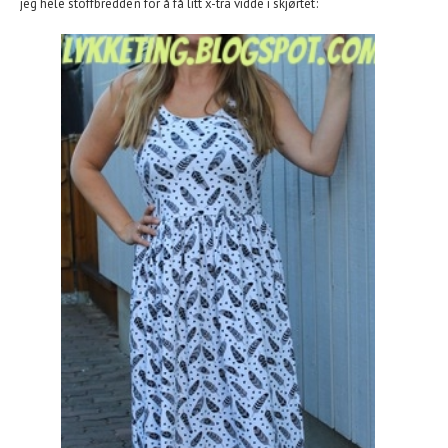
jeg hele stoffbredden for å få litt x-tra vidde i skjørtet: