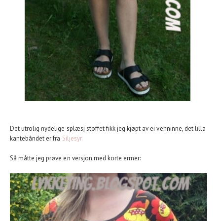
Det utrolig nydelige splæsj stoffet fikk jeg kjøpt av ei venninne, det lilla
kantebåndet er fra
Siljesyr.
Så måtte jeg prøve en versjon med korte ermer: