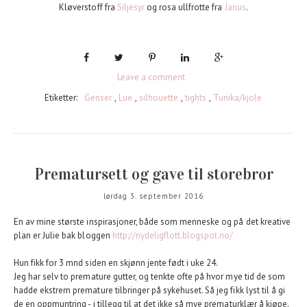
Kløverstoff fra
Siljesyr
og rosa ullfrotte fra
Janus
.
Leave a comment
Etiketter:
Genser
,
Lue
,
silhouette
,
tights
,
Tunika/kjole
Prematursett og gave til storebror
lørdag 3. september 2016
En av mine største inspirasjoner, både som menneske og på det kreative
plan er Julie bak bloggen
http://nydeligflott.blogspot.no/
Hun fikk for 3 mnd siden en skjønn jente født i uke 24.
Jeg har selv to premature gutter, og tenkte ofte på hvor mye tid de som
hadde ekstrem premature tilbringer på sykehuset. Så jeg fikk lyst til å gi
de en oppmuntring - i tillegg til at det ikke så mye prematurklær å kjøpe.