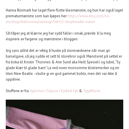
Hanna Rönmark har laget flere flotte klesmønstre, og hun har også laget
prematurmønstre som kan kjøpes her:
https://www.etsy.com/no-
en/shop/Hallonsmuladesign?ref=l2-shopheader-name
Så håper jeg at klærne jeg har sydd faller i smak, prøvde å la meg
inspirere av fargene og mønstrene i bloggen.
Jeg syns alltid det er viktig å huske på storesøsknene når man gir
barselgave, så jeg sydde et sett til storebror også. Mønsteret på settet er
fra boka til Kristin Thorsnes & Ane Sund aka Heilt Spesiell og Jubel, "Sy
glade klær til glade barn". La ved noen morsomme klistremerker og en
liten New Beatle - skulle gi en god gammel boble, men det var ikke å
oppdrive.
Stoffene er fra
Uglemor
-
Siljesyr
-
Kjekk&Søt
&
Tygaffären