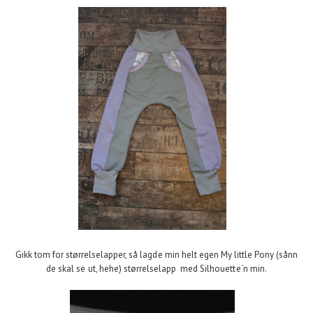
Gikk tom for størrelselapper, så lagde min helt egen My little Pony (sånn
de skal se ut, hehe) størrelselapp med Silhouette´n min.