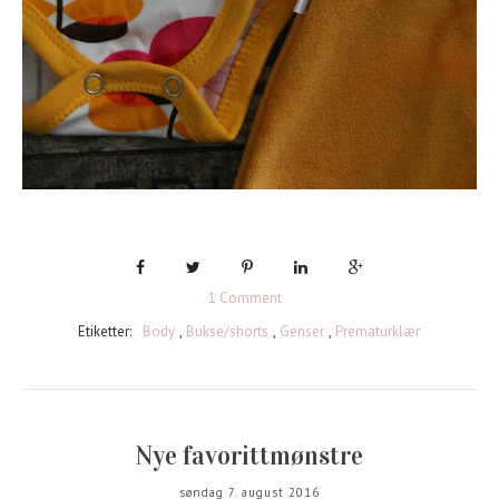
1 Comment
Etiketter:
Body
,
Bukse/shorts
,
Genser
,
Prematurklær
Nye favorittmønstre
søndag 7. august 2016