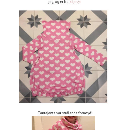
jeg, og er fra
Siljesyr
.
Tantejenta var strålende fornøyd!