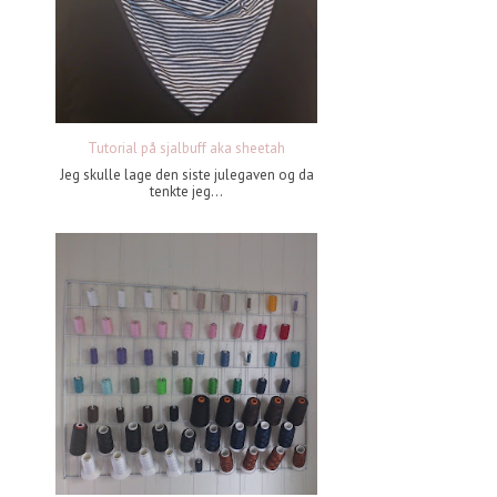
Tutorial på sjalbuff aka sheetah
Jeg skulle lage den siste julegaven og da
tenkte jeg...