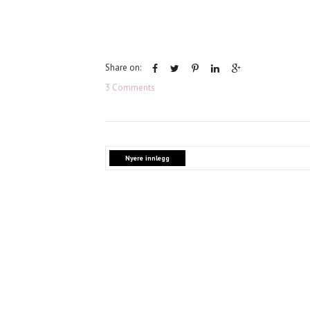
Share on:
3 Comments
Nyere innlegg