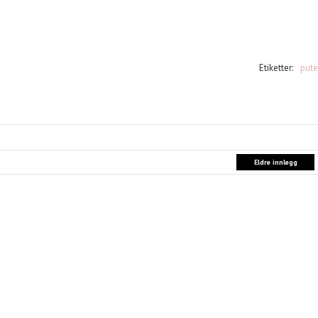
Etiketter:
pute
Eldre innlegg