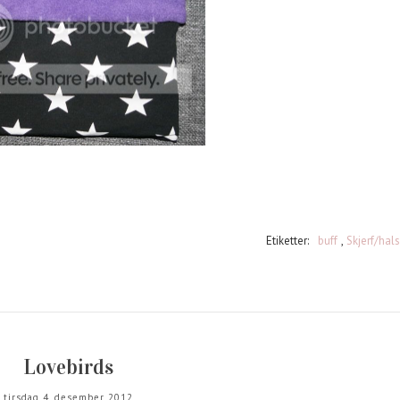
Etiketter:
buff
,
Skjerf/hals
Lovebirds
tirsdag 4. desember 2012