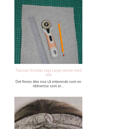
Tutorial: Hvordan lage lange remser med
ribb
Det finnes ikke noe så irriterende som en
ribbremse som er...