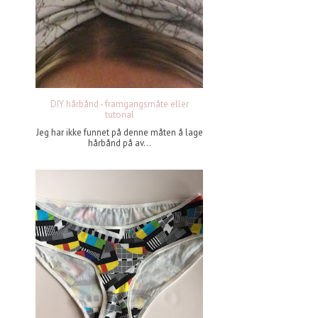
DIY hårbånd - framgangsmåte eller
tutorial
Jeg har ikke funnet på denne måten å lage
hårbånd på av...