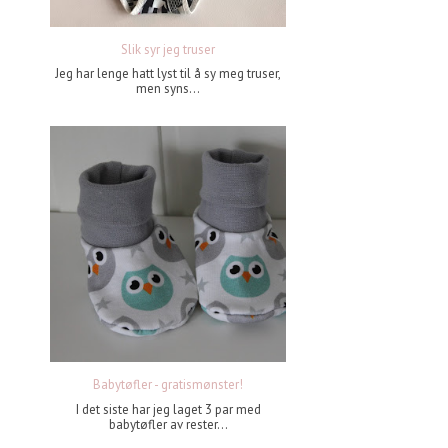
Slik syr jeg truser
Jeg har lenge hatt lyst til å sy meg truser,
men syns...
Babytøfler - gratismønster!
I det siste har jeg laget 3 par med
babytøfler av rester...