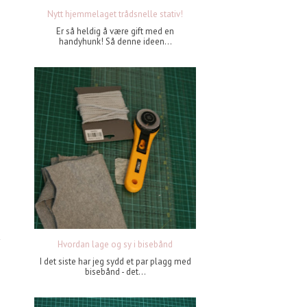
Nytt hjemmelaget trådsnelle stativ!
Er så heldig å være gift med en
handyhunk! Så denne ideen...
Hvordan lage og sy i bisebånd
I det siste har jeg sydd et par plagg med
bisebånd - det...