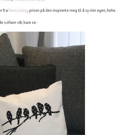
er fra
Ferm Living
, prisen på den inspirerte meg til å sy min egen, hehe.
åe sofaen vår, bare se: