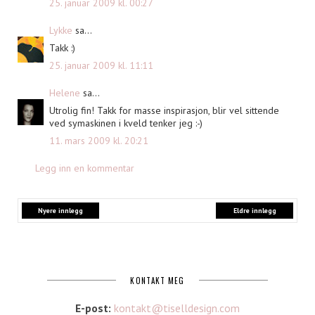
25. januar 2009 kl. 00:27
Lykke
sa...
Takk :)
25. januar 2009 kl. 11:11
Helene
sa...
Utrolig fin! Takk for masse inspirasjon, blir vel sittende
ved symaskinen i kveld tenker jeg :-)
11. mars 2009 kl. 20:21
Legg inn en kommentar
Nyere innlegg
Eldre innlegg
KONTAKT MEG
E-post:
kontakt@tiselldesign.com