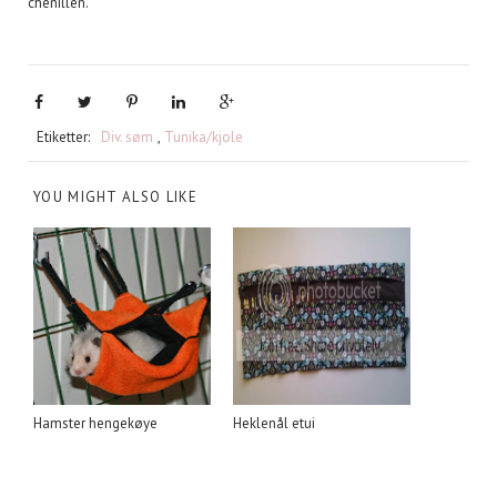
chenillen.
Etiketter:
Div. søm
,
Tunika/kjole
YOU MIGHT ALSO LIKE
Hamster hengekøye
Heklenål etui