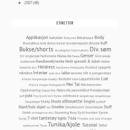
2007
(48)
►
ETIKETTER
Applikasjon
Body
babyklær
Babyteppe
Babynest
buff
Boundless knit dress
boxer
broderimaskin
Bronte
Bukse/shorts
Div. søm
bursdagstol
Cathrineholm
Genser
englesjal
Farbenmix Mamacita
Give away
DIY
fleece
Handlenett/veske
Heilt spesiell & Jubel
Gutterom
Hekle
Heldress
Hooked zpagetti
heklenål etui
herzdame
Hettejakke
Interiør
Jakke
Hårbånd
Janome 350 e
julegavetips
ipad etui
Lue
Kostyme
Lappeteknikk
kimono
kongekappe
kosedyr
kåpe
Mei Tai
Milchmonster
Malina
Mappe
Matoppskrift
Oppbevaring
Pallesofa
pannebånd
Prematurklær
Oppskrifter
pute
selebukse
puff
Pysj
Quick knit
Ruska
sengedrage
sengeslange
silhouette
Shorts
Singlet
Shelly
Sengeteppe
sjalbuff
Skjerf/hals
skjørt
Smekke
Stoff
Smokkesnor
Snurrekjole
sko
Strikk
Stunning Rosy
Sy til hunden
Syrom
strikkepinne etui
tantetøy
T-shirt
tights
Tilda
Sytips
Timeless and cozy
triangle
Tunika/kjole
Tutorial
Tøfler
neckwarmer
Truse