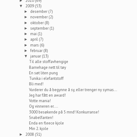
2010
(69)
►
2009
(53)
▼
desember
(7)
►
november
(2)
►
oktober
(8)
►
september
(1)
►
mai
(1)
►
april
(7)
►
mars
(6)
►
februar
(8)
►
januar
(13)
▼
Til alle stoffavhengige
Barnehage nett til tøy
En søt liten pung
Tunika i elefantstoff
Bli med!
Vurderer du å begynne å sy, eller trenger ny symas...
Jeg har fått en award!
Votte mania!
Og vinneren er....
3000 besøkende på 5 mnd! Konkurranse!
Snabelfanten!
Enda en fleece kjole
Min 2. kjole
2008
(51)
►