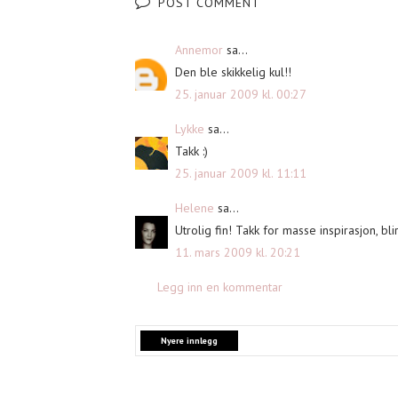
POST COMMENT
Annemor
sa...
Den ble skikkelig kul!!
25. januar 2009 kl. 00:27
Lykke
sa...
Takk :)
25. januar 2009 kl. 11:11
Helene
sa...
Utrolig fin! Takk for masse inspirasjon, bl
11. mars 2009 kl. 20:21
Legg inn en kommentar
Nyere innlegg