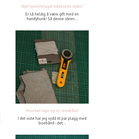
Nytt hjemmelaget trådsnelle stativ!
Er så heldig å være gift med en
handyhunk! Så denne ideen...
Hvordan lage og sy i bisebånd
I det siste har jeg sydd et par plagg med
bisebånd - det...