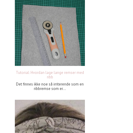
Tutorial: Hvordan lage lange remser med
ribb
Det finnes ikke noe så irriterende som en
ribbremse som er...