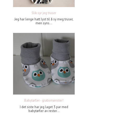
Slik syr jeg truser
Jeg har lenge hatt lyst til å sy meg truser,
men syns...
Babytøfler - gratismønster!
I det siste har jeg laget 3 par med
babytøfler av rester...