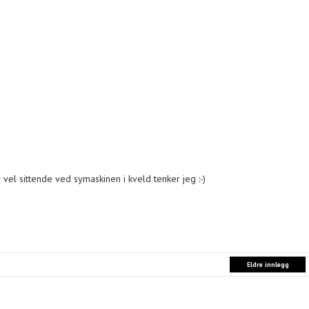
ir vel sittende ved symaskinen i kveld tenker jeg :-)
Eldre innlegg