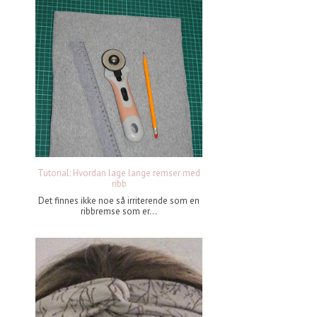
Tutorial: Hvordan lage lange remser med
ribb
Det finnes ikke noe så irriterende som en
ribbremse som er...