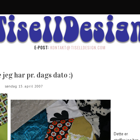
E-POST:
KONTAKT@TISELLDESIGN.COM
 jeg har pr. dags dato :)
søndag 15. april 2007
Dette er