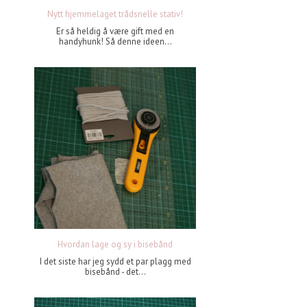
Nytt hjemmelaget trådsnelle stativ!
Er så heldig å være gift med en
handyhunk! Så denne ideen...
Hvordan lage og sy i bisebånd
I det siste har jeg sydd et par plagg med
bisebånd - det...