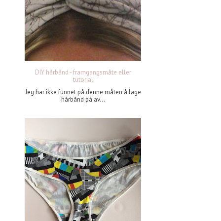
DIY hårbånd - framgangsmåte eller
tutorial
Jeg har ikke funnet på denne måten å lage
hårbånd på av...