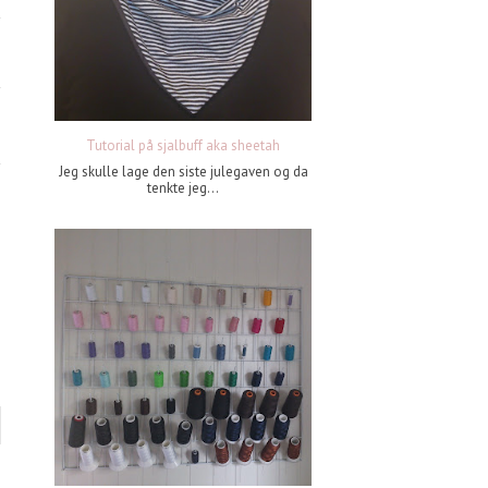
Tutorial på sjalbuff aka sheetah
Jeg skulle lage den siste julegaven og da
tenkte jeg...