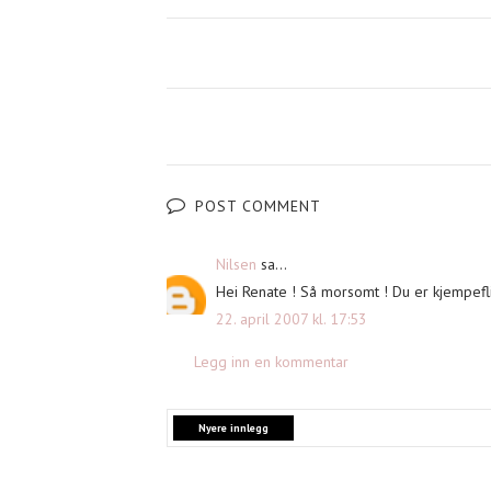
POST COMMENT
Nilsen
sa...
Hei Renate ! Så morsomt ! Du er kjempeflin
22. april 2007 kl. 17:53
Legg inn en kommentar
Nyere innlegg