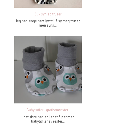
Slik syr jeg truser
Jeg har lenge hatt lyst til å sy meg truser,
men syns...
Babytøfler - gratismønster!
I det siste har jeg laget 3 par med
babytøfler av rester...