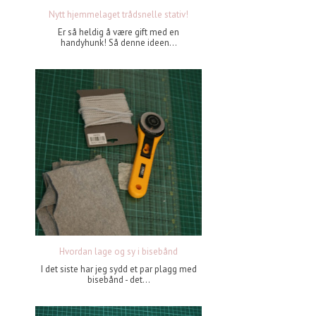
Nytt hjemmelaget trådsnelle stativ!
Er så heldig å være gift med en
handyhunk! Så denne ideen...
Hvordan lage og sy i bisebånd
I det siste har jeg sydd et par plagg med
bisebånd - det...