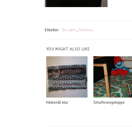
Etiketter:
Div. søm
,
Heldress
YOU MIGHT ALSO LIKE
Heklenål etui
Smurfesengeteppe