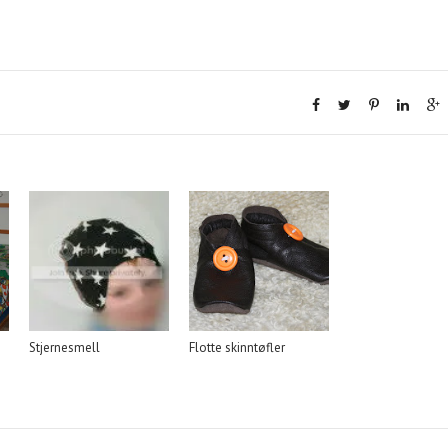
Stjernesmell
Flotte skinntøfler