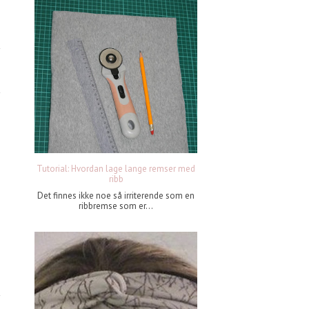
Tutorial: Hvordan lage lange remser med
ribb
Det finnes ikke noe så irriterende som en
ribbremse som er...