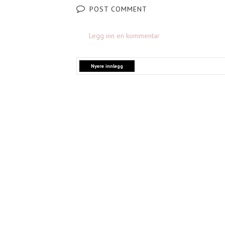
POST COMMENT
Legg inn en kommentar
Nyere innlegg