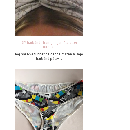
DIY hårbånd - framgangsmåte eller
tutorial
Jeg har ikke funnet på denne måten å lage
hårbånd på av...