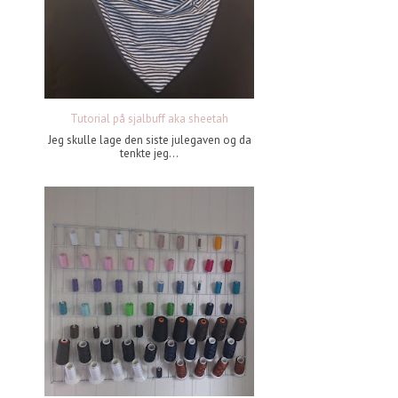
Tutorial på sjalbuff aka sheetah
Jeg skulle lage den siste julegaven og da
tenkte jeg...