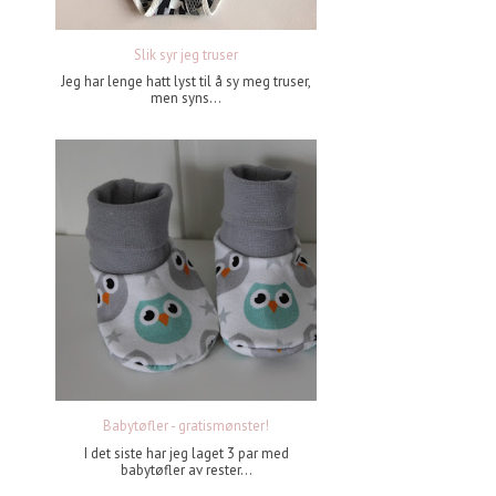
Slik syr jeg truser
Jeg har lenge hatt lyst til å sy meg truser,
men syns...
Babytøfler - gratismønster!
I det siste har jeg laget 3 par med
babytøfler av rester...