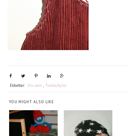
Etiketter:
Div. søm
,
Tunika/kjole
YOU MIGHT ALSO LIKE