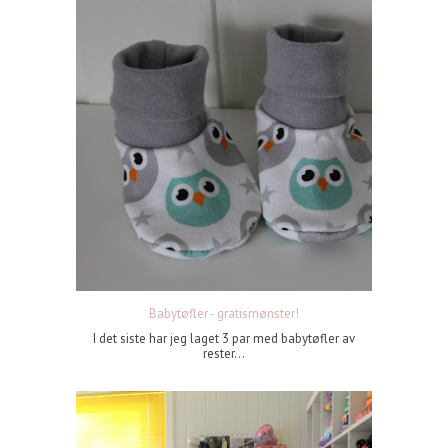
Babytøfler - gratismønster!
I det siste har jeg laget 3 par med babytøfler av
rester...