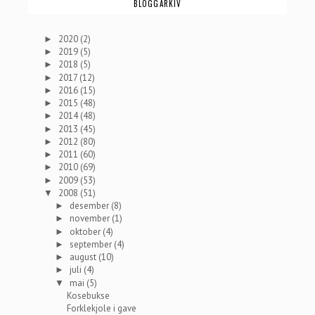
BLOGGARKIV
2020
(2)
►
2019
(5)
►
2018
(5)
►
2017
(12)
►
2016
(15)
►
2015
(48)
►
2014
(48)
►
2013
(45)
►
2012
(80)
►
2011
(60)
►
2010
(69)
►
2009
(53)
►
2008
(51)
▼
desember
(8)
►
november
(1)
►
oktober
(4)
►
september
(4)
►
august
(10)
►
juli
(4)
►
mai
(5)
▼
Kosebukse
Forklekjole i gave