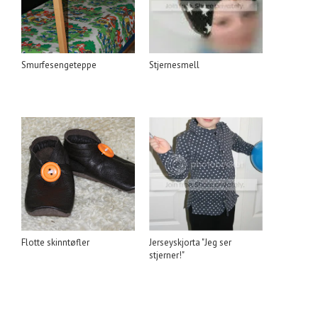
Smurfesengeteppe
Stjernesmell
Flotte skinntøfler
Jerseyskjorta "Jeg ser
stjerner!"