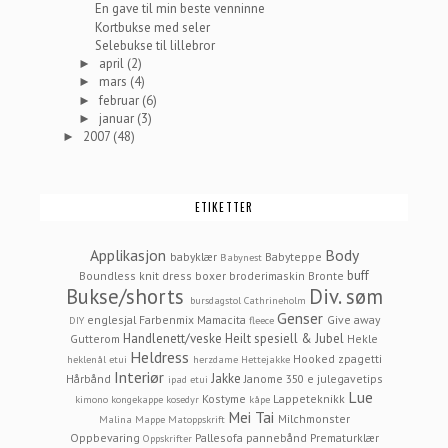
En gave til min beste venninne
Kortbukse med seler
Selebukse til lillebror
april
(2)
►
mars
(4)
►
februar
(6)
►
januar
(3)
►
2007
(48)
►
ETIKETTER
Applikasjon
Body
babyklær
Babyteppe
Babynest
buff
Boundless knit dress
boxer
broderimaskin
Bronte
Bukse/shorts
Div. søm
bursdagstol
Cathrineholm
Genser
englesjal
Farbenmix Mamacita
Give away
DIY
fleece
Handlenett/veske
Heilt spesiell & Jubel
Gutterom
Hekle
Heldress
Hooked zpagetti
heklenål etui
herzdame
Hettejakke
Interiør
Jakke
Hårbånd
Janome 350 e
julegavetips
ipad etui
Lue
Kostyme
Lappeteknikk
kimono
kongekappe
kosedyr
kåpe
Mei Tai
Milchmonster
Malina
Mappe
Matoppskrift
Oppbevaring
Pallesofa
pannebånd
Prematurklær
Oppskrifter