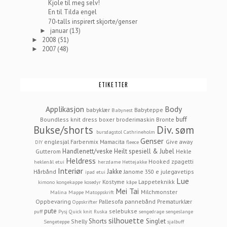
Kjole til meg selv!
En til Tilda engel
70-talls inspirert skjorte/genser
januar
(13)
►
2008
(51)
►
2007
(48)
►
ETIKETTER
Applikasjon
Body
babyklær
Babyteppe
Babynest
buff
Boundless knit dress
boxer
broderimaskin
Bronte
Bukse/shorts
Div. søm
bursdagstol
Cathrineholm
Genser
englesjal
Farbenmix Mamacita
Give away
DIY
fleece
Handlenett/veske
Heilt spesiell & Jubel
Gutterom
Hekle
Heldress
Hooked zpagetti
heklenål etui
herzdame
Hettejakke
Interiør
Jakke
Hårbånd
Janome 350 e
julegavetips
ipad etui
Lue
Kostyme
Lappeteknikk
kimono
kongekappe
kosedyr
kåpe
Mei Tai
Milchmonster
Malina
Mappe
Matoppskrift
Oppbevaring
Pallesofa
pannebånd
Prematurklær
Oppskrifter
pute
selebukse
puff
Pysj
Quick knit
Ruska
sengedrage
sengeslange
silhouette
Shorts
Singlet
Shelly
Sengeteppe
sjalbuff