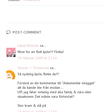
POST COMMENT
Lillian Risholm
sa...
Wow for en flott kjole!!! Flinka!
19. februar 2009 kl. 22:24
Sessan ☆ Prinsessan
sa...
Så nydelig kjole, flinke du!!!
Förstod av din kommentar till "dokumentär inlägget"
att du kände lite från insidan....
Uff, jag føler virkelig med alla familj & nära iden
situationen. Det måste vara förtvivlat!!
Stor kram & stå på
24. februar 2009 kl. 22:50