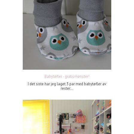
Babytøfler - gratismønster!
I det siste har jeg laget 3 par med babytøfler av
rester...