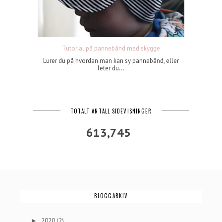
Tutorial på pannebånd med skygge
Lurer du på hvordan man kan sy pannebånd, eller
leter du...
TOTALT ANTALL SIDEVISNINGER
613,745
BLOGGARKIV
2020
(2)
►