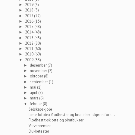
2019
(5)
►
2018
(5)
►
2017
(12)
►
2016
(15)
►
2015
(48)
►
2014
(48)
►
2013
(45)
►
2012
(80)
►
2011
(60)
►
2010
(69)
►
2009
(53)
▼
desember
(7)
►
november
(2)
►
oktober
(8)
►
september
(1)
►
mai
(1)
►
april
(7)
►
mars
(6)
►
februar
(8)
▼
Selskapskjole
Lime Jofotex flodhester og brun ribb i skjønn fore...
Flodhest t-skjorte og piratbukser
Vervepremien
Dukketeater