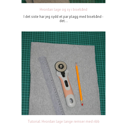
Hvordan lage og sy i bisebånd
I det siste har jeg sydd et par plagg med bisebånd -
det...
Tutorial: Hvordan lage lange remser med ribb