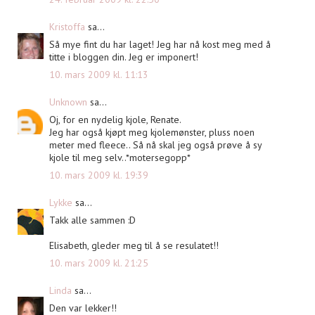
Kristoffa
sa...
Så mye fint du har laget! Jeg har nå kost meg med å
titte i bloggen din. Jeg er imponert!
10. mars 2009 kl. 11:13
Unknown
sa...
Oj, for en nydelig kjole, Renate.
Jeg har også kjøpt meg kjolemønster, pluss noen
meter med fleece.. Så nå skal jeg også prøve å sy
kjole til meg selv..*motersegopp*
10. mars 2009 kl. 19:39
Lykke
sa...
Takk alle sammen :D
Elisabeth, gleder meg til å se resulatet!!
10. mars 2009 kl. 21:25
Linda
sa...
Den var lekker!!