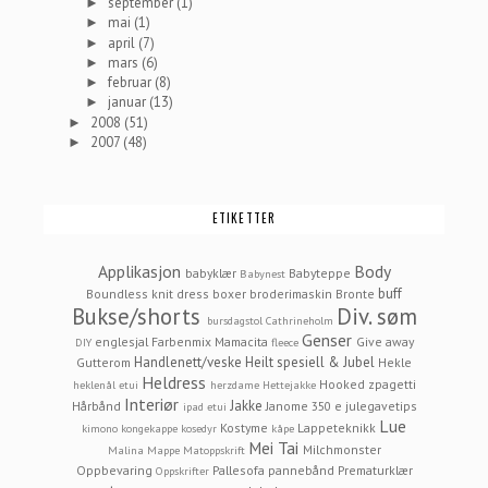
september
(1)
►
mai
(1)
►
april
(7)
►
mars
(6)
►
februar
(8)
►
januar
(13)
►
2008
(51)
►
2007
(48)
►
ETIKETTER
Applikasjon
Body
babyklær
Babyteppe
Babynest
buff
Boundless knit dress
boxer
broderimaskin
Bronte
Bukse/shorts
Div. søm
bursdagstol
Cathrineholm
Genser
englesjal
Farbenmix Mamacita
Give away
DIY
fleece
Handlenett/veske
Heilt spesiell & Jubel
Gutterom
Hekle
Heldress
Hooked zpagetti
heklenål etui
herzdame
Hettejakke
Interiør
Jakke
Hårbånd
Janome 350 e
julegavetips
ipad etui
Lue
Kostyme
Lappeteknikk
kimono
kongekappe
kosedyr
kåpe
Mei Tai
Milchmonster
Malina
Mappe
Matoppskrift
Oppbevaring
Pallesofa
pannebånd
Prematurklær
Oppskrifter