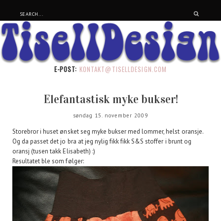
E-POST:
KONTAKT@TISELLDESIGN.COM
Elefantastisk myke bukser!
søndag 15. november 2009
Storebror i huset ønsket seg myke bukser med lommer, helst oransje.
Og da passet det jo bra at jeg nylig fikk fikk S&S stoffer i brunt og
oransj (tusen takk Elisabeth) :)
Resultatet ble som følger: