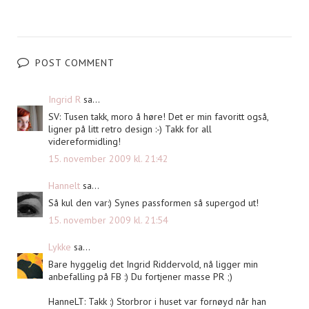
POST COMMENT
Ingrid R
sa...
SV: Tusen takk, moro å høre! Det er min favoritt også,
ligner på litt retro design :-) Takk for all
videreformidling!
15. november 2009 kl. 21:42
Hannelt
sa...
Så kul den var:) Synes passformen så supergod ut!
15. november 2009 kl. 21:54
Lykke
sa...
Bare hyggelig det Ingrid Riddervold, nå ligger min
anbefalling på FB :) Du fortjener masse PR ;)
HanneLT: Takk :) Storbror i huset var fornøyd når han