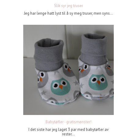
Slik syr jeg truser
Jeg har lenge hatt lyst til å sy meg truser, men syns...
Babytøfler - gratismønster!
I det siste har jeg laget 3 par med babytøfler av
rester...