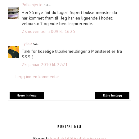
Polkahjerte
sa...
Hei Så mye fint du lager! Supert bukse-mønster du
har kommet fram til! Jeg har en lignende i hodet;
velourstoff og vide ben. Inspirerende.
27. november 2009 kl. 16:25
Lykke
sa...
Takk for koselige tilbakemeldinger :) Mønsteret er fra
S&S :)
25. januar 2010 kl. 22:21
Legg inn en kommentar
Nyere innlegg
Eldre innlegg
KONTAKT MEG
E-post:
kontakt@tiselldesign.com