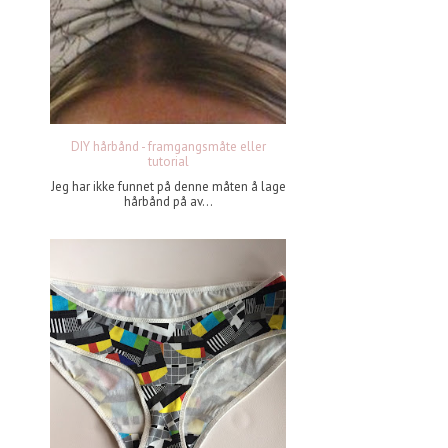
DIY hårbånd - framgangsmåte eller
tutorial
Jeg har ikke funnet på denne måten å lage
hårbånd på av...