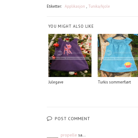
Etiketter:
Applikasjon
,
Tunika/kjole
YOU MIGHT ALSO LIKE
Julegave
Turkis sommerflørt
POST COMMENT
propelle
sa...