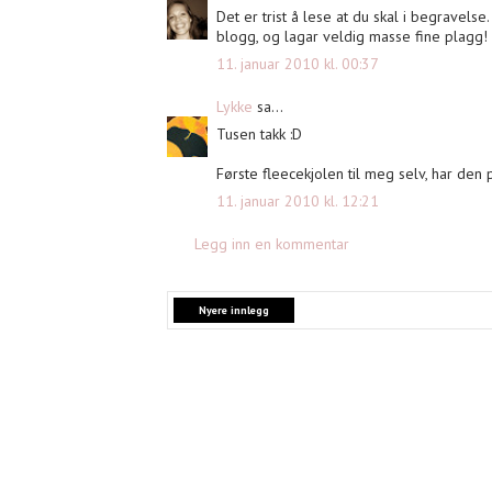
Det er trist å lese at du skal i begravels
blogg, og lagar veldig masse fine plagg!
11. januar 2010 kl. 00:37
Lykke
sa...
Tusen takk :D
Første fleecekjolen til meg selv, har den 
11. januar 2010 kl. 12:21
Legg inn en kommentar
Nyere innlegg