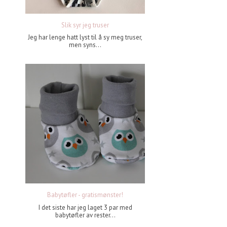
Slik syr jeg truser
Jeg har lenge hatt lyst til å sy meg truser,
men syns...
Babytøfler - gratismønster!
I det siste har jeg laget 3 par med
babytøfler av rester...