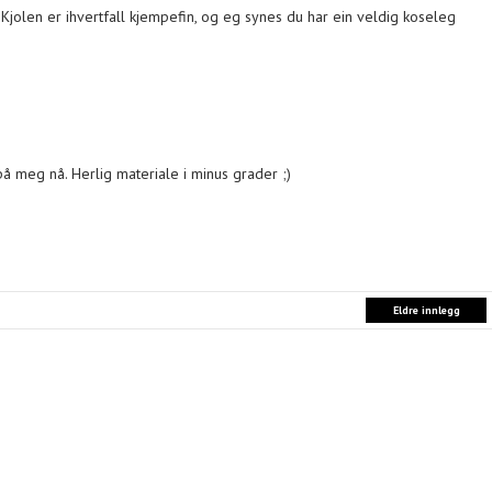
e. Kjolen er ihvertfall kjempefin, og eg synes du har ein veldig koseleg
på meg nå. Herlig materiale i minus grader ;)
Eldre innlegg