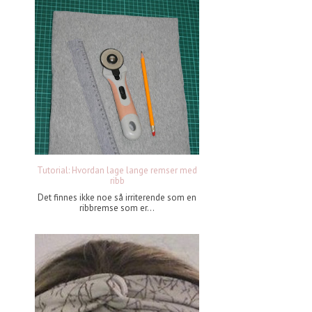
Tutorial: Hvordan lage lange remser med
ribb
Det finnes ikke noe så irriterende som en
ribbremse som er...