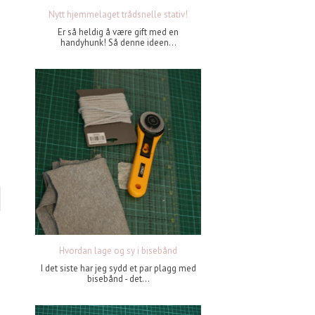
Nytt hjemmelaget trådsnelle stativ!
Er så heldig å være gift med en
handyhunk! Så denne ideen...
Hvordan lage og sy i bisebånd
I det siste har jeg sydd et par plagg med
bisebånd - det...