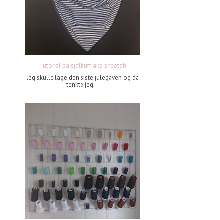
Tutorial på sjalbuff aka sheetah
Jeg skulle lage den siste julegaven og da
tenkte jeg...