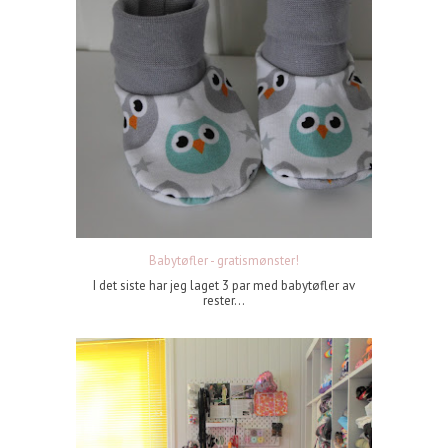
Babytøfler - gratismønster!
I det siste har jeg laget 3 par med babytøfler av
rester...