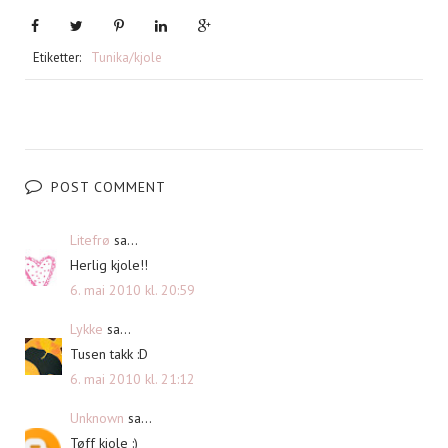
Etiketter:
Tunika/kjole
POST COMMENT
Litefrø
sa...
Herlig kjole!!
6. mai 2010 kl. 20:59
Lykke
sa...
Tusen takk :D
6. mai 2010 kl. 21:12
Unknown
sa...
Tøff kjole :)