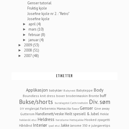
Genser tutorial
Fruktig kjole
Josefine kjole nr 2. : "Retro"
Josefine kjole
april
(4)
►
mars
(10)
►
februar
(8)
►
januar
(4)
►
2009
(53)
►
2008
(51)
►
2007
(48)
►
ETIKETTER
Applikasjon
Body
babyklær
Babyteppe
Babynest
buff
Boundless knit dress
boxer
broderimaskin
Bronte
Bukse/shorts
Div. søm
bursdagstol
Cathrineholm
Genser
englesjal
Farbenmix Mamacita
Give away
DIY
fleece
Handlenett/veske
Heilt spesiell & Jubel
Gutterom
Hekle
Heldress
Hooked zpagetti
heklenål etui
herzdame
Hettejakke
Interiør
Jakke
Hårbånd
Janome 350 e
julegavetips
ipad etui