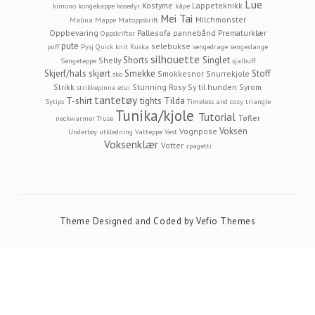
Lue
Kostyme
Lappeteknikk
kimono
kongekappe
kosedyr
kåpe
Mei Tai
Milchmonster
Malina
Mappe
Matoppskrift
Oppbevaring
Pallesofa
pannebånd
Prematurklær
Oppskrifter
pute
selebukse
puff
Pysj
Quick knit
Ruska
sengedrage
sengeslange
silhouette
Shorts
Singlet
Shelly
Sengeteppe
sjalbuff
Skjerf/hals
skjørt
Smekke
Stoff
Smokkesnor
Snurrekjole
sko
Strikk
Stunning Rosy
Sy til hunden
Syrom
strikkepinne etui
tantetøy
T-shirt
tights
Tilda
Sytips
Timeless and cozy
triangle
Tunika/kjole
Tutorial
Tøfler
neckwarmer
Truse
Voksen
Vognpose
Undertøy
utkledning
Vatteppe
Vest
Voksenklær
Votter
zpagetti
Theme Designed and Coded by
Vefio Themes