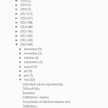
2020
(2)
►
2019
(5)
►
2018
(5)
►
2017
(12)
►
2016
(15)
►
2015
(48)
►
2014
(48)
►
2013
(45)
►
2012
(80)
►
2011
(60)
►
2010
(69)
▼
desember
(9)
►
november
(2)
►
oktober
(6)
►
september
(5)
►
august
(2)
►
juli
(6)
►
juni
(3)
►
mai
(10)
▼
Lilla skyer på en regnværsdag
Dilla på lilla
Bandana
Daffedress i reprise
Actionbilde av Hjertemothjerte mt'n
Daffedress