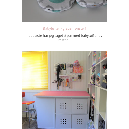
Babytøfler - gratismønster!
I det siste har jeg laget 3 par med babytøfler av
rester...