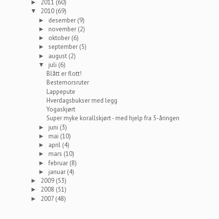
2011
(60)
►
2010
(69)
▼
desember
(9)
►
november
(2)
►
oktober
(6)
►
september
(5)
►
august
(2)
►
juli
(6)
▼
Blått er flott!
Bestemorsruter
Lappepute
Hverdagsbukser med legg
Yogaskjørt
Super myke korallskjørt - med hjelp fra 5-åringen
juni
(3)
►
mai
(10)
►
april
(4)
►
mars
(10)
►
februar
(8)
►
januar
(4)
►
2009
(53)
►
2008
(51)
►
2007
(48)
►