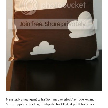
Mønster: Framgangsmåte fra "Søm med overlock" av Tove Fevang.
Stoff: Soppestoff fra Etsy, Cordgardin fra KID & Skystoff fra Gunila