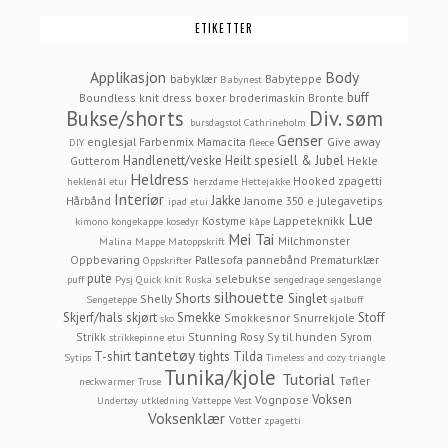
ETIKETTER
Applikasjon
Body
babyklær
Babyteppe
Babynest
buff
Boundless knit dress
boxer
broderimaskin
Bronte
Bukse/shorts
Div. søm
bursdagstol
Cathrineholm
Genser
englesjal
Farbenmix Mamacita
Give away
DIY
fleece
Handlenett/veske
Heilt spesiell & Jubel
Gutterom
Hekle
Heldress
Hooked zpagetti
heklenål etui
herzdame
Hettejakke
Interiør
Jakke
Hårbånd
Janome 350 e
julegavetips
ipad etui
Lue
Kostyme
Lappeteknikk
kimono
kongekappe
kosedyr
kåpe
Mei Tai
Milchmonster
Malina
Mappe
Matoppskrift
Oppbevaring
Pallesofa
pannebånd
Prematurklær
Oppskrifter
pute
selebukse
puff
Pysj
Quick knit
Ruska
sengedrage
sengeslange
silhouette
Shorts
Singlet
Shelly
Sengeteppe
sjalbuff
Skjerf/hals
skjørt
Smekke
Stoff
Smokkesnor
Snurrekjole
sko
Strikk
Stunning Rosy
Sy til hunden
Syrom
strikkepinne etui
tantetøy
T-shirt
tights
Tilda
Sytips
Timeless and cozy
triangle
Tunika/kjole
Tutorial
Tøfler
neckwarmer
Truse
Voksen
Vognpose
Undertøy
utkledning
Vatteppe
Vest
Voksenklær
Votter
zpagetti