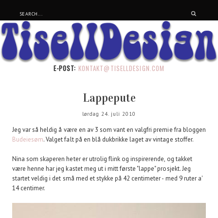
E-POST:
KONTAKT@TISELLDESIGN.COM
Lappepute
lørdag 24. juli 2010
Jeg var så heldig å være en av 3 som vant en valgfri premie fra bloggen
Budeiesøm
. Valget falt på en blå dukbrikke laget av vintage stoffer.
Nina som skaperen heter er utrolig flink og inspirerende, og takket
være henne har jeg kastet meg ut i mitt første "lappe" prosjekt. Jeg
startet veldig i det små med et stykke på 42 centimeter - med 9 ruter a'
14 centimer.