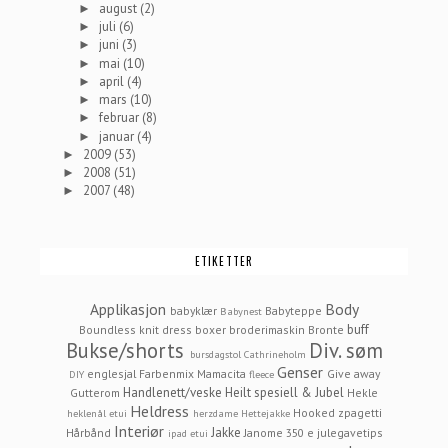
august
(2)
►
juli
(6)
►
juni
(3)
►
mai
(10)
►
april
(4)
►
mars
(10)
►
februar
(8)
►
januar
(4)
►
2009
(53)
►
2008
(51)
►
2007
(48)
►
ETIKETTER
Applikasjon
Body
babyklær
Babyteppe
Babynest
buff
Boundless knit dress
boxer
broderimaskin
Bronte
Bukse/shorts
Div. søm
bursdagstol
Cathrineholm
Genser
englesjal
Farbenmix Mamacita
Give away
DIY
fleece
Handlenett/veske
Heilt spesiell & Jubel
Gutterom
Hekle
Heldress
Hooked zpagetti
heklenål etui
herzdame
Hettejakke
Interiør
Jakke
Hårbånd
Janome 350 e
julegavetips
ipad etui