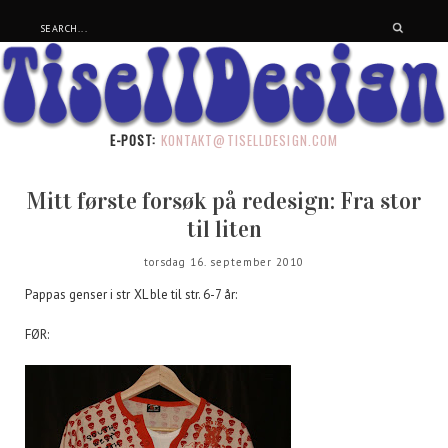
E-POST:
KONTAKT@TISELLDESIGN.COM
Mitt første forsøk på redesign: Fra stor
til liten
torsdag 16. september 2010
Pappas genser i str XL ble til str. 6-7 år:
FØR: