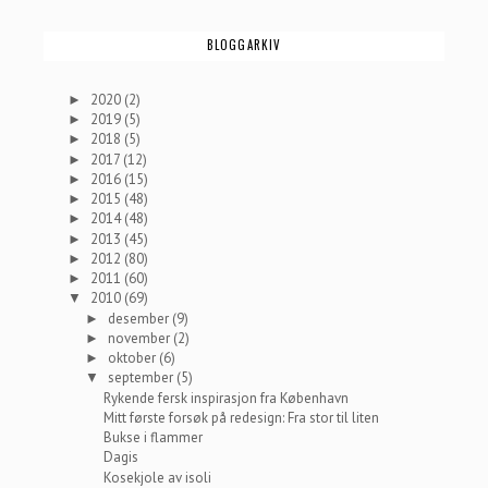
BLOGGARKIV
2020
(2)
►
2019
(5)
►
2018
(5)
►
2017
(12)
►
2016
(15)
►
2015
(48)
►
2014
(48)
►
2013
(45)
►
2012
(80)
►
2011
(60)
►
2010
(69)
▼
desember
(9)
►
november
(2)
►
oktober
(6)
►
september
(5)
▼
Rykende fersk inspirasjon fra København
Mitt første forsøk på redesign: Fra stor til liten
Bukse i flammer
Dagis
Kosekjole av isoli