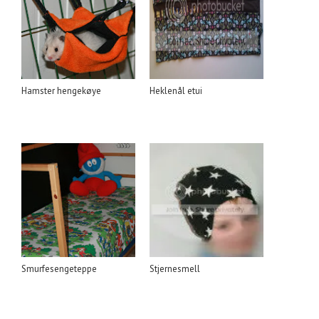
Hamster hengekøye
Heklenål etui
Smurfesengeteppe
Stjernesmell