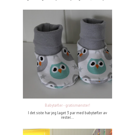
Babytøfler - gratismønster!
I det siste har jeg laget 3 par med babytøfler av
rester...