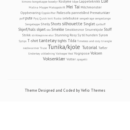
Lue
Kostyme
Lappeteknikk
kimono
kongekappe
kosedyr
kåpe
Mei Tai
Milchmonster
Malina
Mappe
Matoppskrift
Oppbevaring
Pallesofa
pannebånd
Prematurklær
Oppskrifter
pute
selebukse
puff
Pysj
Quick knit
Ruska
sengedrage
sengeslange
silhouette
Shorts
Singlet
Shelly
Sengeteppe
sjalbuff
Skjerf/hals
skjørt
Smekke
Stoff
Smokkesnor
Snurrekjole
sko
Strikk
Stunning Rosy
Sy til hunden
Syrom
strikkepinne etui
tantetøy
T-shirt
tights
Tilda
Sytips
Timeless and cozy
triangle
Tunika/kjole
Tutorial
Tøfler
neckwarmer
Truse
Voksen
Vognpose
Undertøy
utkledning
Vatteppe
Vest
Voksenklær
Votter
zpagetti
Theme Designed and Coded by
Vefio Themes