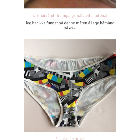
DIY hårbånd - framgangsmåte eller tutorial
Jeg har ikke funnet på denne måten å lage hårbånd
på av...
Slik syr jeg truser