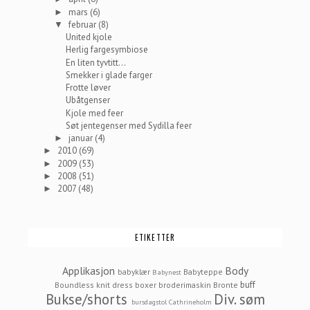
mars
(6)
►
februar
(8)
▼
United kjole
Herlig fargesymbiose
En liten tyvtitt...
Smekker i glade farger
Frotte løver
Ubåtgenser
Kjole med feer
Søt jentegenser med Sydilla feer
januar
(4)
►
2010
(69)
►
2009
(53)
►
2008
(51)
►
2007
(48)
►
ETIKETTER
Applikasjon
Body
babyklær
Babyteppe
Babynest
buff
Boundless knit dress
boxer
broderimaskin
Bronte
Bukse/shorts
Div. søm
bursdagstol
Cathrineholm