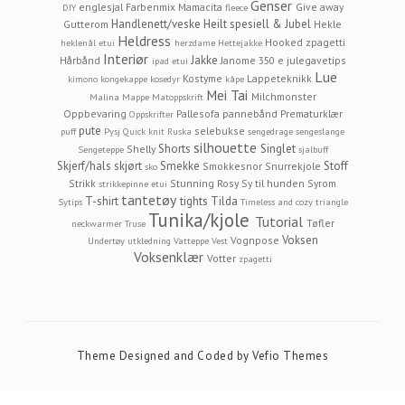
Genser
englesjal
Farbenmix Mamacita
Give away
DIY
fleece
Handlenett/veske
Heilt spesiell & Jubel
Gutterom
Hekle
Heldress
Hooked zpagetti
heklenål etui
herzdame
Hettejakke
Interiør
Jakke
Hårbånd
Janome 350 e
julegavetips
ipad etui
Lue
Kostyme
Lappeteknikk
kimono
kongekappe
kosedyr
kåpe
Mei Tai
Milchmonster
Malina
Mappe
Matoppskrift
Oppbevaring
Pallesofa
pannebånd
Prematurklær
Oppskrifter
pute
selebukse
puff
Pysj
Quick knit
Ruska
sengedrage
sengeslange
silhouette
Shorts
Singlet
Shelly
Sengeteppe
sjalbuff
Skjerf/hals
skjørt
Smekke
Stoff
Smokkesnor
Snurrekjole
sko
Strikk
Stunning Rosy
Sy til hunden
Syrom
strikkepinne etui
tantetøy
T-shirt
tights
Tilda
Sytips
Timeless and cozy
triangle
Tunika/kjole
Tutorial
Tøfler
neckwarmer
Truse
Voksen
Vognpose
Undertøy
utkledning
Vatteppe
Vest
Voksenklær
Votter
zpagetti
Theme Designed and Coded by
Vefio Themes