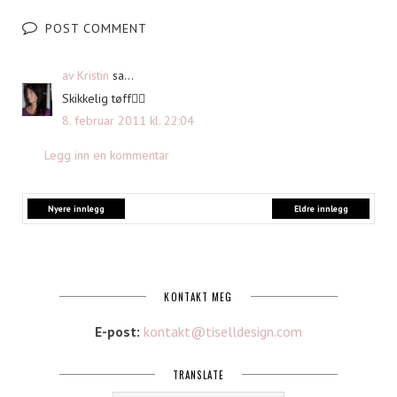
POST COMMENT
av Kristin
sa...
Skikkelig tøff
8. februar 2011 kl. 22:04
Legg inn en kommentar
Nyere innlegg
Eldre innlegg
KONTAKT MEG
E-post:
kontakt@tiselldesign.com
TRANSLATE