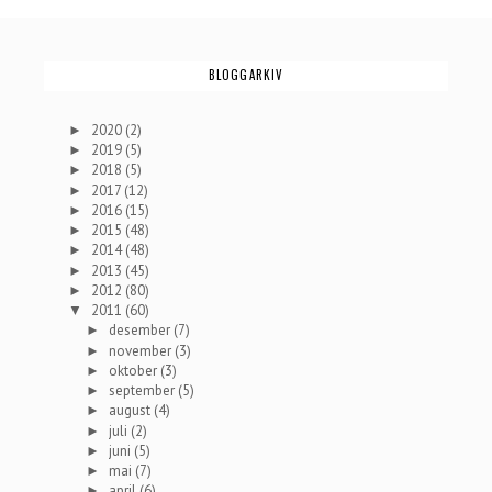
BLOGGARKIV
2020
(2)
►
2019
(5)
►
2018
(5)
►
2017
(12)
►
2016
(15)
►
2015
(48)
►
2014
(48)
►
2013
(45)
►
2012
(80)
►
2011
(60)
▼
desember
(7)
►
november
(3)
►
oktober
(3)
►
september
(5)
►
august
(4)
►
juli
(2)
►
juni
(5)
►
mai
(7)
►
april
(6)
►