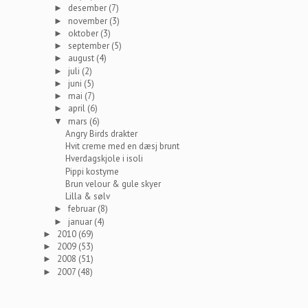
desember
(7)
►
november
(3)
►
oktober
(3)
►
september
(5)
►
august
(4)
►
juli
(2)
►
juni
(5)
►
mai
(7)
►
april
(6)
►
mars
(6)
▼
Angry Birds drakter
Hvit creme med en dæsj brunt
Hverdagskjole i isoli
Pippi kostyme
Brun velour & gule skyer
Lilla & sølv
februar
(8)
►
januar
(4)
►
2010
(69)
►
2009
(53)
►
2008
(51)
►
2007
(48)
►