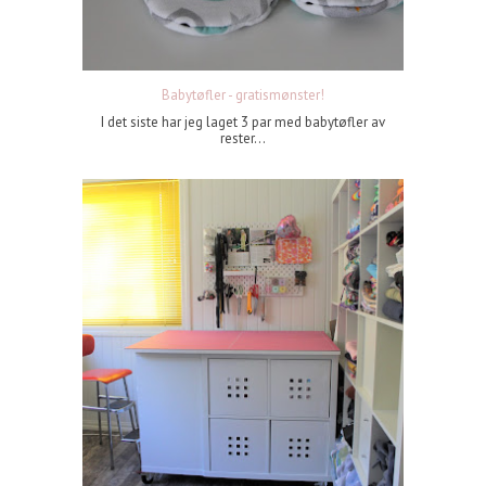
Babytøfler - gratismønster!
I det siste har jeg laget 3 par med babytøfler av
rester...