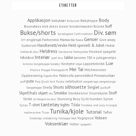
ETIKETTER
Applikasjon
Body
babyklær
Babyteppe
Babynest
buff
Boundless knit dress
boxer
broderimaskin
Bronte
Bukse/shorts
Div. søm
bursdagstol
Cathrineholm
Genser
englesjal
Farbenmix Mamacita
Give away
DIY
fleece
Handlenett/veske
Heilt spesiell & Jubel
Gutterom
Hekle
Heldress
Hooked zpagetti
heklenål etui
herzdame
Hettejakke
Interiør
Jakke
Hårbånd
Janome 350 e
julegavetips
ipad etui
Lue
Kostyme
Lappeteknikk
kimono
kongekappe
kosedyr
kåpe
Mei Tai
Milchmonster
Malina
Mappe
Matoppskrift
Oppbevaring
Pallesofa
pannebånd
Prematurklær
Oppskrifter
pute
selebukse
puff
Pysj
Quick knit
Ruska
sengedrage
sengeslange
silhouette
Shorts
Singlet
Shelly
Sengeteppe
sjalbuff
Skjerf/hals
skjørt
Smekke
Stoff
Smokkesnor
Snurrekjole
sko
Strikk
Stunning Rosy
Sy til hunden
Syrom
strikkepinne etui
tantetøy
T-shirt
tights
Tilda
Sytips
Timeless and cozy
triangle
Tunika/kjole
Tutorial
Tøfler
neckwarmer
Truse
Voksen
Vognpose
Undertøy
utkledning
Vatteppe
Vest
Voksenklær
Votter
zpagetti