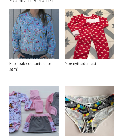
YOU MIGHT ALSO LIKE
Ego - baby og tantejente
Noe nytt siden sist
søm!