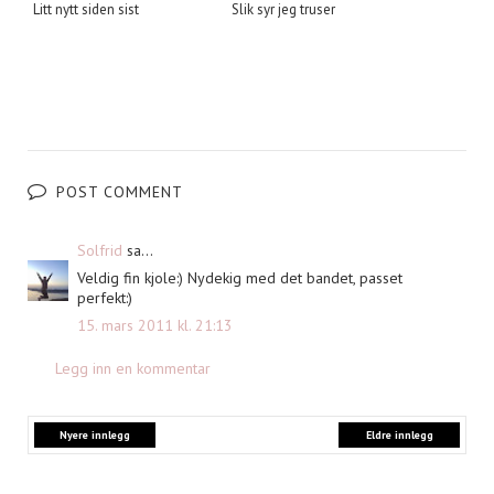
Litt nytt siden sist
Slik syr jeg truser
POST COMMENT
Solfrid
sa...
Veldig fin kjole:) Nydekig med det bandet, passet
perfekt:)
15. mars 2011 kl. 21:13
Legg inn en kommentar
Nyere innlegg
Eldre innlegg