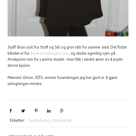
Stoff: Brun isoli fra Stoff og Stil og grov ribb fra samme sted. Det flotte
båndet er fra
www.alveskogen.com
, og skulle egentlig syes på
Alvekjolen min fra samme stedet - men fikk i stedet æren av å pryde
denne kjolen.
Mønster: Onion 2035, eneste forandringen jeg har gjort er å gjøre
utringningen mindre.
Etiketter:
Tunika/kjole
,
Voksenklær