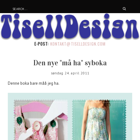
E-POST:
KONTAKT@TISELLDESIGN.COM
Den nye "må ha" syboka
søndag 24. april 2011
Denne boka bare måå jeg ha.