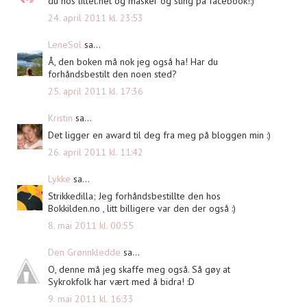
du hos lillel.net og masker og sting på facebook!:)
24. april 2011 kl. 23:53
LeneSol
sa...
Å, den boken må nok jeg også ha! Har du
forhåndsbestilt den noen sted?
25. april 2011 kl. 17:36
Kristin
sa...
Det ligger en award til deg fra meg på bloggen min :)
26. april 2011 kl. 11:42
Lykke
sa...
Strikkedilla; Jeg forhåndsbestillte den hos
Bokkilden.no , litt billigere var den der også :)
8. mai 2011 kl. 00:55
Den Grønnkledde
sa...
O, denne må jeg skaffe meg også. Så gøy at
Sykrokfolk har vært med å bidra! :D
9. mai 2011 kl. 16:33