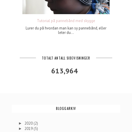
Tutorial på pannebånd med skygge
Lurer du på hvordan man kan sy pannebånd, eller
leter du...
TOTALT ANTALL SIDEVISNINGER
613,964
BLOGGARKIV
2020
(2)
►
2019
(5)
►