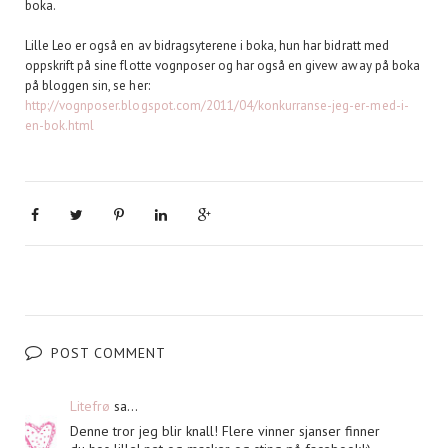
boka.
Lille Leo er også en av bidragsyterene i boka, hun har bidratt med
oppskrift på sine flotte vognposer og har også en givew away på boka
på bloggen sin, se her:
http://vognposer.blogspot.com/2011/04/konkurranse-jeg-er-med-i-
en-bok.html
POST COMMENT
Litefrø
sa...
Denne tror jeg blir knall! Flere vinner sjanser finner