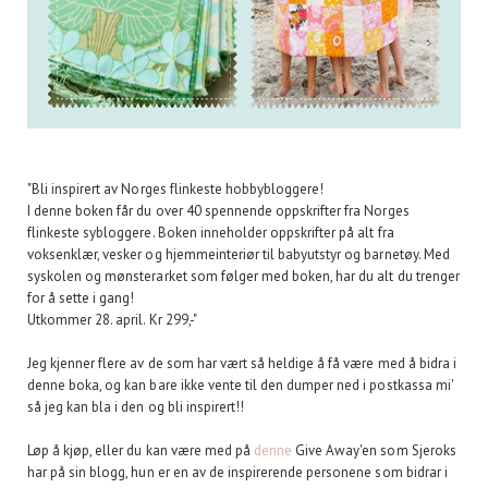
"Bli inspirert av Norges flinkeste hobbybloggere!
I denne boken får du over 40 spennende oppskrifter fra Norges
flinkeste sybloggere. Boken inneholder oppskrifter på alt fra
voksenklær, vesker og hjemmeinteriør til babyutstyr og barnetøy. Med
syskolen og mønsterarket som følger med boken, har du alt du trenger
for å sette i gang!
Utkommer 28. april. Kr 299,-"
Jeg kjenner flere av de som har vært så heldige å få være med å bidra i
denne boka, og kan bare ikke vente til den dumper ned i postkassa mi'
så jeg kan bla i den og bli inspirert!!
Løp å kjøp, eller du kan være med på
denne
Give Away'en som Sjeroks
har på sin blogg, hun er en av de inspirerende personene som bidrar i