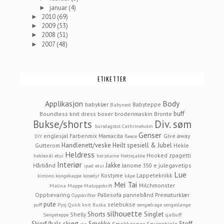
januar
(4)
►
2010
(69)
►
2009
(53)
►
2008
(51)
►
2007
(48)
►
ETIKETTER
Applikasjon
Body
babyklær
Babyteppe
Babynest
buff
Boundless knit dress
boxer
broderimaskin
Bronte
Bukse/shorts
Div. søm
bursdagstol
Cathrineholm
Genser
englesjal
Farbenmix Mamacita
Give away
DIY
fleece
Handlenett/veske
Heilt spesiell & Jubel
Gutterom
Hekle
Heldress
Hooked zpagetti
heklenål etui
herzdame
Hettejakke
Interiør
Jakke
Hårbånd
Janome 350 e
julegavetips
ipad etui
Lue
Kostyme
Lappeteknikk
kimono
kongekappe
kosedyr
kåpe
Mei Tai
Milchmonster
Malina
Mappe
Matoppskrift
Oppbevaring
Pallesofa
pannebånd
Prematurklær
Oppskrifter
pute
selebukse
puff
Pysj
Quick knit
Ruska
sengedrage
sengeslange
silhouette
Shorts
Singlet
Shelly
Sengeteppe
sjalbuff
Skjerf/hals
skjørt
Smekke
Stoff
Smokkesnor
Snurrekjole
sko