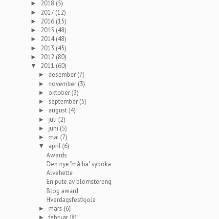
2018
(5)
►
2017
(12)
►
2016
(15)
►
2015
(48)
►
2014
(48)
►
2013
(45)
►
2012
(80)
►
2011
(60)
▼
desember
(7)
►
november
(3)
►
oktober
(3)
►
september
(5)
►
august
(4)
►
juli
(2)
►
juni
(5)
►
mai
(7)
►
april
(6)
▼
Awards
Den nye "må ha" syboka
Alvehette
En pute av blomstereng
Blog award
Hverdagsfestkjole
mars
(6)
►
februar
(8)
►