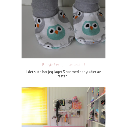
Babytøfler - gratismønster!
I det siste har jeg laget 3 par med babytøfler av
rester...