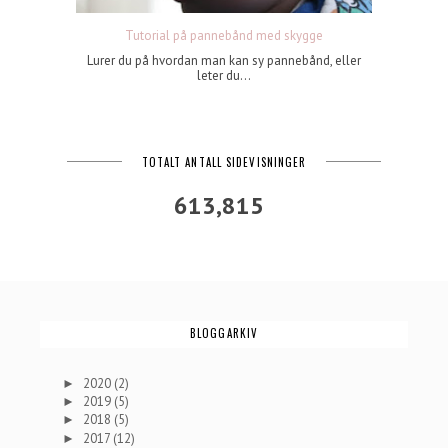
Tutorial på pannebånd med skygge
Lurer du på hvordan man kan sy pannebånd, eller
leter du...
TOTALT ANTALL SIDEVISNINGER
613,815
BLOGGARKIV
2020
(2)
►
2019
(5)
►
2018
(5)
►
2017
(12)
►