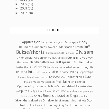
2009
(53)
►
2008
(51)
►
2007
(48)
►
ETIKETTER
Applikasjon
Body
babyklær
Babyteppe
Babynest
buff
Boundless knit dress
boxer
broderimaskin
Bronte
Bukse/shorts
Div. søm
bursdagstol
Cathrineholm
Genser
englesjal
Farbenmix Mamacita
Give away
DIY
fleece
Handlenett/veske
Heilt spesiell & Jubel
Gutterom
Hekle
Heldress
Hooked zpagetti
heklenål etui
herzdame
Hettejakke
Interiør
Jakke
Hårbånd
Janome 350 e
julegavetips
ipad etui
Lue
Kostyme
Lappeteknikk
kimono
kongekappe
kosedyr
kåpe
Mei Tai
Milchmonster
Malina
Mappe
Matoppskrift
Oppbevaring
Pallesofa
pannebånd
Prematurklær
Oppskrifter
pute
selebukse
puff
Pysj
Quick knit
Ruska
sengedrage
sengeslange
silhouette
Shorts
Singlet
Shelly
Sengeteppe
sjalbuff
Skjerf/hals
skjørt
Smekke
Stoff
Smokkesnor
Snurrekjole
sko
Strikk
Stunning Rosy
Sy til hunden
Syrom
strikkepinne etui