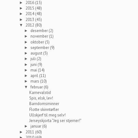
2016
(15)
►
2015
(48)
►
2014
(48)
►
2013
(45)
►
2012
(80)
▼
desember
(2)
►
november
(1)
►
oktober
(5)
►
september
(9)
►
august
(5)
►
juli
(2)
►
juni
(9)
►
mai
(14)
►
april
(11)
►
mars
(10)
►
februar
(6)
▼
Karnevalstid
Spis, elsk, lev!
Barndomsminner
Flotte skinntøfler
Ullskjerf til meg selv!
Jerseyskjorta "Jeg ser stjerner!"
januar
(6)
►
2011
(60)
►
2010
(69)
►