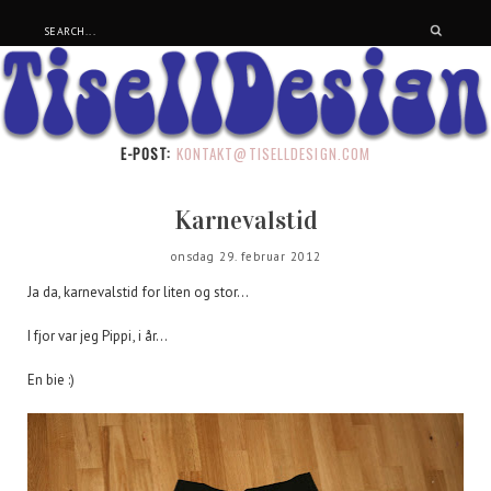
E-POST:
KONTAKT@TISELLDESIGN.COM
Karnevalstid
onsdag 29. februar 2012
Ja da, karnevalstid for liten og stor...
I fjor var jeg Pippi, i år...
En bie :)