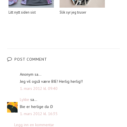
Litt nytt siden sist
Slik syr jeg truser
POST COMMENT
Anonym sa...
Jeg vil også være BIE! Herlig herlig!!
1. mars 2012 kl. 09:40
Lykke
sa...
Bie er herlige da :D
1. mars 2012 kl. 16:35
Legg inn en kommentar