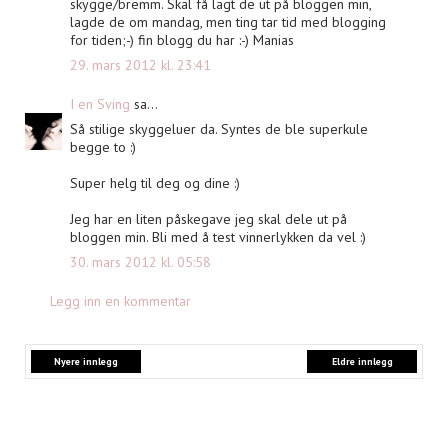
skygge/bremm. Skal få lagt de ut på bloggen min,
lagde de om mandag, men ting tar tid med blogging
for tiden;-) fin blogg du har :-) Manias
29. mars 2012 kl. 23:41
I en Sving
sa...
Så stilige skyggeluer da. Syntes de ble superkule
begge to :)
Super helg til deg og dine :)
Jeg har en liten påskegave jeg skal dele ut på
bloggen min. Bli med å test vinnerlykken da vel :)
30. mars 2012 kl. 05:58
Legg inn en kommentar
Nyere innlegg
Eldre innlegg