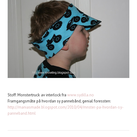
Stoff: Monstertruck av interlock fra
www.sydilla.no
Framgangsmåte på hvordan sy pannebånd, genial foressten:
http://maniasmade.blogspot.com/2010/04/mnster-pa-hvordan-sy-
panneband.html