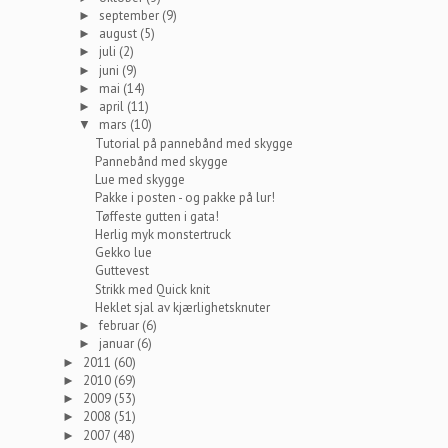
september
(9)
►
august
(5)
►
juli
(2)
►
juni
(9)
►
mai
(14)
►
april
(11)
►
mars
(10)
▼
Tutorial på pannebånd med skygge
Pannebånd med skygge
Lue med skygge
Pakke i posten - og pakke på lur!
Tøffeste gutten i gata!
Herlig myk monstertruck
Gekko lue
Guttevest
Strikk med Quick knit
Heklet sjal av kjærlighetsknuter
februar
(6)
►
januar
(6)
►
2011
(60)
►
2010
(69)
►
2009
(53)
►
2008
(51)
►
2007
(48)
►