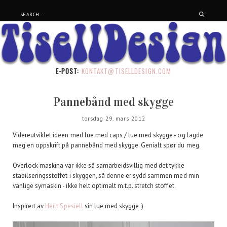
E-POST:
KONTAKT@TISELLDESIGN.COM
Pannebånd med skygge
torsdag 29. mars 2012
Videreutviklet ideen med lue med caps / lue med skygge - og lagde
meg en oppskrift på pannebånd med skygge. Genialt spør du meg.
Overlock maskina var ikke så samarbeidsvillig med det tykke
stabilseringsstoffet i skyggen, så denne er sydd sammen med min
vanlige symaskin - ikke helt optimalt m.t.p. stretch stoffet.
Inspirert av
Heilt Spesiell
sin lue med skygge :)