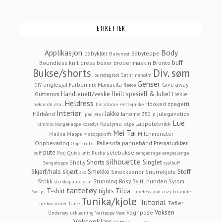
ETIKETTER
Applikasjon
Body
babyklær
Babyteppe
Babynest
buff
Boundless knit dress
boxer
broderimaskin
Bronte
Bukse/shorts
Div. søm
bursdagstol
Cathrineholm
Genser
englesjal
Farbenmix Mamacita
Give away
DIY
fleece
Handlenett/veske
Heilt spesiell & Jubel
Gutterom
Hekle
Heldress
Hooked zpagetti
heklenål etui
herzdame
Hettejakke
Interiør
Jakke
Hårbånd
Janome 350 e
julegavetips
ipad etui
Lue
Kostyme
Lappeteknikk
kimono
kongekappe
kosedyr
kåpe
Mei Tai
Milchmonster
Malina
Mappe
Matoppskrift
Oppbevaring
Pallesofa
pannebånd
Prematurklær
Oppskrifter
pute
selebukse
puff
Pysj
Quick knit
Ruska
sengedrage
sengeslange
silhouette
Shorts
Singlet
Shelly
Sengeteppe
sjalbuff
Skjerf/hals
skjørt
Smekke
Stoff
Smokkesnor
Snurrekjole
sko
Strikk
Stunning Rosy
Sy til hunden
Syrom
strikkepinne etui
tantetøy
T-shirt
tights
Tilda
Sytips
Timeless and cozy
triangle
Tunika/kjole
Tutorial
Tøfler
neckwarmer
Truse
Voksen
Vognpose
Undertøy
utkledning
Vatteppe
Vest
Voksenklær