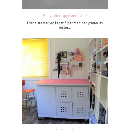
Babytøfler - gratismønster!
I det siste har jeg laget 3 par med babytøfler av
rester...