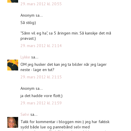
29. mars 2012 kl. 20:55
Anonym sa...
Så stilig:)
"Sånn vil eg ha", sa 5 åringen min. Så kanskje det må
prøvast;)
29. mars 2012 kl. 21:14
Lykke
sa...
OM jeg husker det kan jeg ta bilder når jeg lager
neste - lage en tut?
29. mars 2012 kl. 21:15
Anonym sa...
ja det hadde vore flott;)
29. mars 2012 kl. 21:59
Sølvi
sa...
Takk for kommentar i bloggen min:-) jeg har faktisk
sydd både lue og pannebånd selv med