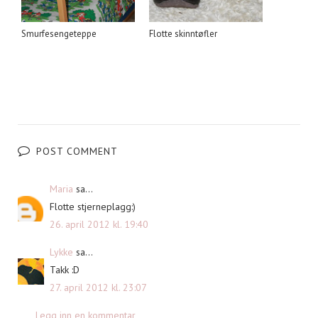
Smurfesengeteppe
Flotte skinntøfler
POST COMMENT
Maria
sa...
Flotte stjerneplagg:)
26. april 2012 kl. 19:40
Lykke
sa...
Takk :D
27. april 2012 kl. 23:07
Legg inn en kommentar