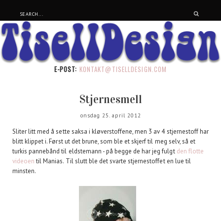
E-POST:
KONTAKT@TISELLDESIGN.COM
Stjernesmell
onsdag 25. april 2012
Sliter litt med å sette saksa i kløverstoffene, men 3 av 4 stjernestoff har
blitt klippet i. Først ut det brune, som ble et skjerf til meg selv, så et
turkis pannebånd til eldstemann - på begge de har jeg fulgt
den flotte
videoen
til Manias. Til slutt ble det svarte stjernestoffet en lue til
minsten.