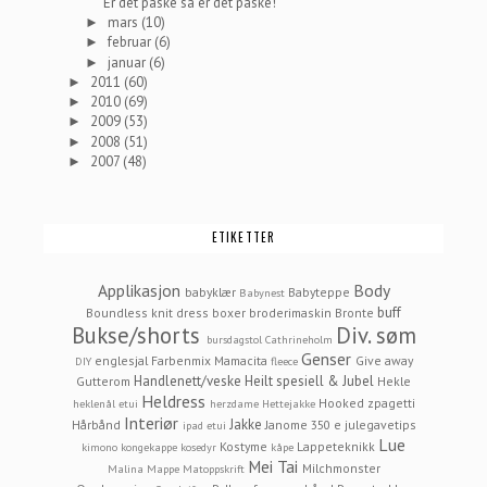
Er det påske så er det påske!
mars
(10)
►
februar
(6)
►
januar
(6)
►
2011
(60)
►
2010
(69)
►
2009
(53)
►
2008
(51)
►
2007
(48)
►
ETIKETTER
Applikasjon
Body
babyklær
Babyteppe
Babynest
buff
Boundless knit dress
boxer
broderimaskin
Bronte
Bukse/shorts
Div. søm
bursdagstol
Cathrineholm
Genser
englesjal
Farbenmix Mamacita
Give away
DIY
fleece
Handlenett/veske
Heilt spesiell & Jubel
Gutterom
Hekle
Heldress
Hooked zpagetti
heklenål etui
herzdame
Hettejakke
Interiør
Jakke
Hårbånd
Janome 350 e
julegavetips
ipad etui
Lue
Kostyme
Lappeteknikk
kimono
kongekappe
kosedyr
kåpe
Mei Tai
Milchmonster
Malina
Mappe
Matoppskrift