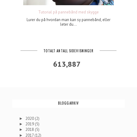
Tutorial på pannebånd med skygge
Lurer du på hvordan man kan sy pannebånd, eller
leter du...
TOTALT ANTALL SIDEVISNINGER
613,887
BLOGGARKIV
2020
(2)
►
2019
(5)
►
2018
(5)
►
2017
(12)
►