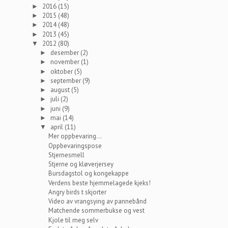
2016
(15)
►
2015
(48)
►
2014
(48)
►
2013
(45)
►
2012
(80)
▼
desember
(2)
►
november
(1)
►
oktober
(5)
►
september
(9)
►
august
(5)
►
juli
(2)
►
juni
(9)
►
mai
(14)
►
april
(11)
▼
Mer oppbevaring...
Oppbevaringspose
Stjernesmell
Stjerne og kløverjersey
Bursdagstol og kongekappe
Verdens beste hjemmelagede kjeks!
Angry birds t skjorter
Video av vrangsying av pannebånd
Matchende sommerbukse og vest
Kjole til meg selv