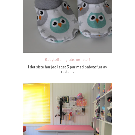
Babytøfler - gratismønster!
I det siste har jeg laget 3 par med babytøfler av
rester...