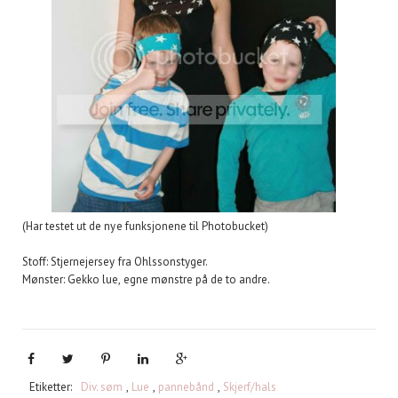
(Har testet ut de nye funksjonene til Photobucket)
Stoff: Stjernejersey fra Ohlssonstyger.
Mønster: Gekko lue, egne mønstre på de to andre.
Etiketter:
Div. søm
,
Lue
,
pannebånd
,
Skjerf/hals