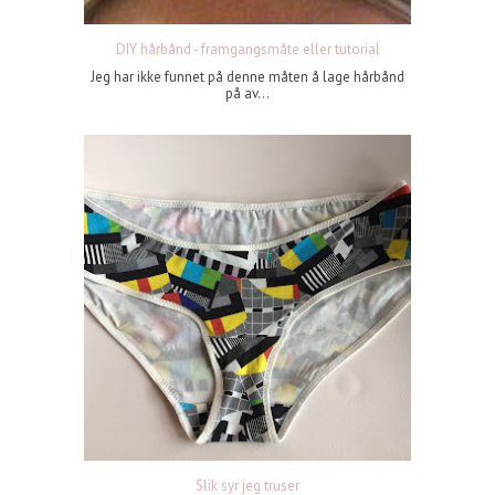
DIY hårbånd - framgangsmåte eller tutorial
Jeg har ikke funnet på denne måten å lage hårbånd
på av...
Slik syr jeg truser