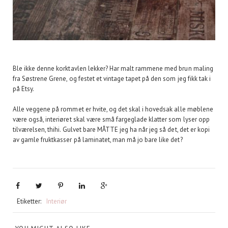
Ble ikke denne korktavlen lekker? Har malt rammene med brun maling
fra Søstrene Grene, og festet et vintage tapet på den som jeg fikk tak i
på Etsy.
Alle veggene på rommet er hvite, og det skal i hovedsak alle møblene
være også, interiøret skal være små fargeglade klatter som lyser opp
tilværelsen, thihi. Gulvet bare MÅTTE jeg ha når jeg så det, det er kopi
av gamle fruktkasser på laminatet, man må jo bare like det?
Etiketter:
Interiør