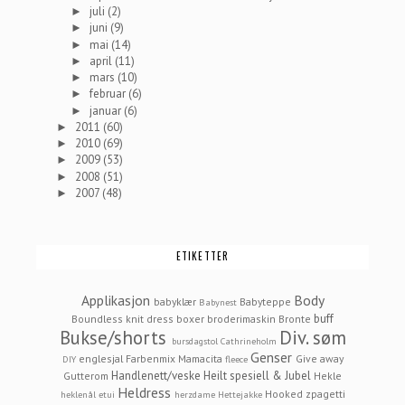
juli
(2)
►
juni
(9)
►
mai
(14)
►
april
(11)
►
mars
(10)
►
februar
(6)
►
januar
(6)
►
2011
(60)
►
2010
(69)
►
2009
(53)
►
2008
(51)
►
2007
(48)
►
ETIKETTER
Applikasjon
Body
babyklær
Babyteppe
Babynest
buff
Boundless knit dress
boxer
broderimaskin
Bronte
Bukse/shorts
Div. søm
bursdagstol
Cathrineholm
Genser
englesjal
Farbenmix Mamacita
Give away
DIY
fleece
Handlenett/veske
Heilt spesiell & Jubel
Gutterom
Hekle
Heldress
Hooked zpagetti
heklenål etui
herzdame
Hettejakke