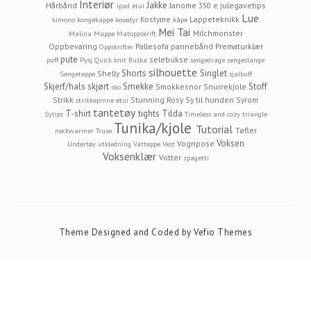
Interiør
Jakke
Hårbånd
Janome 350 e
julegavetips
ipad etui
Lue
Kostyme
Lappeteknikk
kimono
kongekappe
kosedyr
kåpe
Mei Tai
Milchmonster
Malina
Mappe
Matoppskrift
Oppbevaring
Pallesofa
pannebånd
Prematurklær
Oppskrifter
pute
selebukse
puff
Pysj
Quick knit
Ruska
sengedrage
sengeslange
silhouette
Shorts
Singlet
Shelly
Sengeteppe
sjalbuff
Skjerf/hals
skjørt
Smekke
Stoff
Smokkesnor
Snurrekjole
sko
Strikk
Stunning Rosy
Sy til hunden
Syrom
strikkepinne etui
tantetøy
T-shirt
tights
Tilda
Sytips
Timeless and cozy
triangle
Tunika/kjole
Tutorial
Tøfler
neckwarmer
Truse
Voksen
Vognpose
Undertøy
utkledning
Vatteppe
Vest
Voksenklær
Votter
zpagetti
Theme Designed and Coded by
Vefio Themes