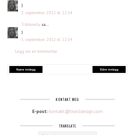
:)
3. september 2012 kl. 22:14
Trådsnella
sa...
:)
3. september 2012 kl. 22:14
Legg inn en kommentar
Nyere innlegg
Eldre innlegg
KONTAKT MEG
E-post:
kontakt@tiselldesign.com
TRANSLATE