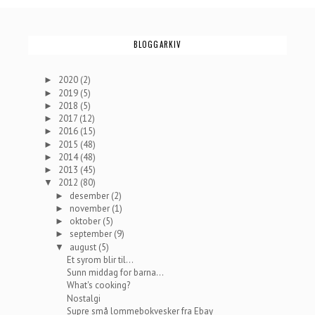
BLOGGARKIV
2020
(2)
►
2019
(5)
►
2018
(5)
►
2017
(12)
►
2016
(15)
►
2015
(48)
►
2014
(48)
►
2013
(45)
►
2012
(80)
▼
desember
(2)
►
november
(1)
►
oktober
(5)
►
september
(9)
►
august
(5)
▼
Et syrom blir til...
Sunn middag for barna...
What's cooking?
Nostalgi
Supre små lommebokvesker fra Ebay