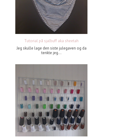
Tutorial på sjalbuff aka sheetah
Jeg skulle lage den siste julegaven og da
tenkte jeg...