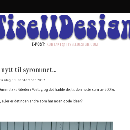
E-POST:
KONTAKT@TISELLDESIGN.COM
nytt til syrommet...
tirsdag 11. september 2012
immelske Gleder i Vestby, og det hadde de, til den nette sum av 200 kr.
. i, eller er det noen andre som har noen gode ideer?