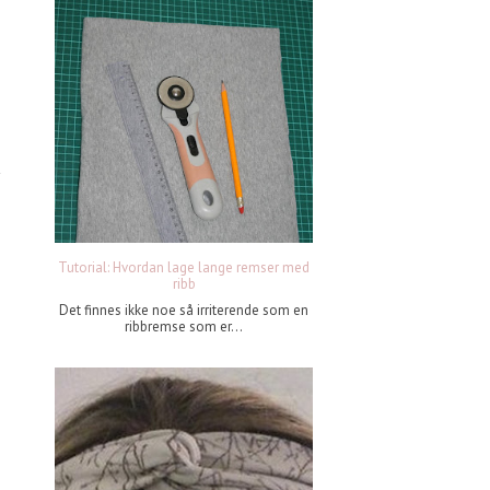
Tutorial: Hvordan lage lange remser med
ribb
Det finnes ikke noe så irriterende som en
ribbremse som er...