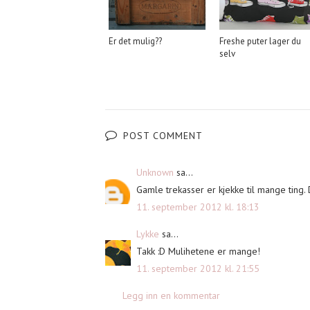
Er det mulig??
Freshe puter lager du
selv
POST COMMENT
Unknown
sa...
Gamle trekasser er kjekke til mange ting. 
11. september 2012 kl. 18:13
Lykke
sa...
Takk :D Mulihetene er mange!
11. september 2012 kl. 21:55
Legg inn en kommentar