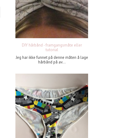
DIY hårbånd - framgangsmåte eller
tutorial
Jeg har ikke funnet på denne måten å lage
hårbånd på av...