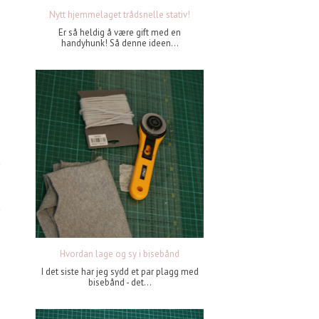
Nytt hjemmelaget trådsnelle stativ!
Er så heldig å være gift med en
handyhunk! Så denne ideen...
Hvordan lage og sy i bisebånd
I det siste har jeg sydd et par plagg med
bisebånd - det...