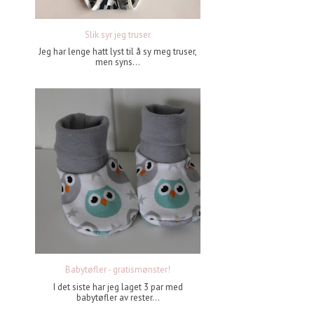
Slik syr jeg truser
Jeg har lenge hatt lyst til å sy meg truser,
men syns...
Babytøfler - gratismønster!
I det siste har jeg laget 3 par med
babytøfler av rester...