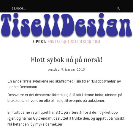
E-POST:
KONTAKT@TISELLDESIGN.COM
Flott sybok nå på norsk!
onsdag 9. januar 2013
En av de første sybøkene jeg skaffet meg i sin tid er "Blødt børnetøj" av
Lonnie Bechmann.
Dessverre er det dessverre ikke mulig å få tak i denne boka, utenom på
bruktfronten, hvor den ofte blir solgt til overpris på auksjoner.
En flott dame i symiljøet har stått på i flere år for å den trykket opp
igjen,og nå har Gyldendahl besluttet å trykke den, og appåtil på norsk!!
Nå heter den "Sy myke barneklær"