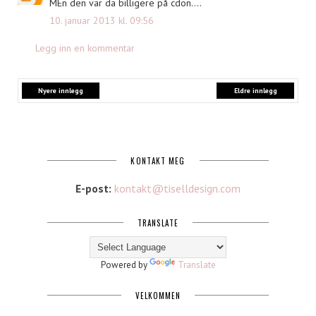
MEn den var da billigere på cdon....
10. januar 2013 kl. 09:56
Legg inn en kommentar
Nyere innlegg
Eldre innlegg
KONTAKT MEG
E-post:
kontakt@tiselldesign.com
TRANSLATE
Powered by
Translate
VELKOMMEN