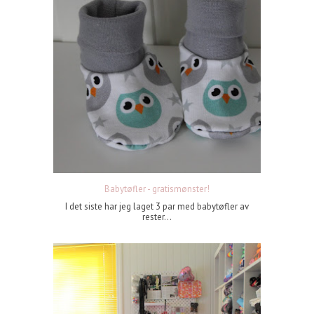
Babytøfler - gratismønster!
I det siste har jeg laget 3 par med babytøfler av
rester...