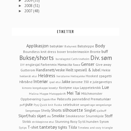
2009
(53)
►
2008
(51)
►
2007
(48)
►
ETIKETTER
Applikasjon
Body
babyklær
Babyteppe
Babynest
buff
Boundless knit dress
boxer
broderimaskin
Bronte
Bukse/shorts
Div. søm
bursdagstol
Cathrineholm
Genser
englesjal
Farbenmix Mamacita
Give away
DIY
fleece
Handlenett/veske
Heilt spesiell & Jubel
Gutterom
Hekle
Heldress
Hooked zpagetti
heklenål etui
herzdame
Hettejakke
Interiør
Jakke
Hårbånd
Janome 350 e
julegavetips
ipad etui
Lue
Kostyme
Lappeteknikk
kimono
kongekappe
kosedyr
kåpe
Mei Tai
Milchmonster
Malina
Mappe
Matoppskrift
Oppbevaring
Pallesofa
pannebånd
Prematurklær
Oppskrifter
pute
selebukse
puff
Pysj
Quick knit
Ruska
sengedrage
sengeslange
silhouette
Shorts
Singlet
Shelly
Sengeteppe
sjalbuff
Skjerf/hals
skjørt
Smekke
Stoff
Smokkesnor
Snurrekjole
sko
Strikk
Stunning Rosy
Sy til hunden
Syrom
strikkepinne etui
tantetøy
T-shirt
tights
Tilda
Sytips
Timeless and cozy
triangle