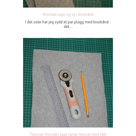
Hvordan lage og sy i bisebånd
I det siste har jeg sydd et par plagg med bisebånd -
det...
Tutorial: Hvordan lage lange remser med ribb