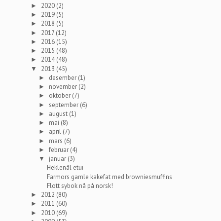
2020
(2)
►
2019
(5)
►
2018
(5)
►
2017
(12)
►
2016
(15)
►
2015
(48)
►
2014
(48)
►
2013
(45)
▼
desember
(1)
►
november
(2)
►
oktober
(7)
►
september
(6)
►
august
(1)
►
mai
(8)
►
april
(7)
►
mars
(6)
►
februar
(4)
►
januar
(3)
▼
Heklenål etui
Farmors gamle kakefat med browniesmuffins
Flott sybok nå på norsk!
2012
(80)
►
2011
(60)
►
2010
(69)
►