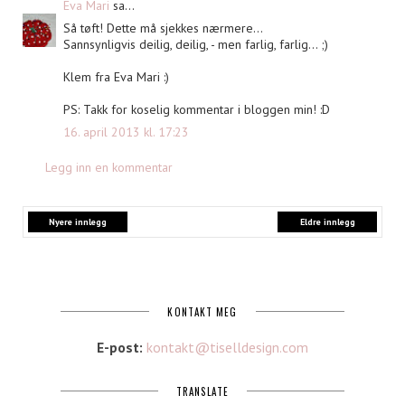
Eva Mari
sa...
Så tøft! Dette må sjekkes nærmere...
Sannsynligvis deilig, deilig, - men farlig, farlig... ;)
Klem fra Eva Mari :)
PS: Takk for koselig kommentar i bloggen min! :D
16. april 2013 kl. 17:23
Legg inn en kommentar
Nyere innlegg
Eldre innlegg
KONTAKT MEG
E-post:
kontakt@tiselldesign.com
TRANSLATE