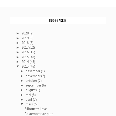
BLOGGARKIV
2020
(2)
►
2019
(5)
►
2018
(5)
►
2017
(12)
►
2016
(15)
►
2015
(48)
►
2014
(48)
►
2013
(45)
▼
desember
(1)
►
november
(2)
►
oktober
(7)
►
september
(6)
►
august
(1)
►
mai
(8)
►
april
(7)
►
mars
(6)
▼
Silhouette love
Bestemorsrute pute