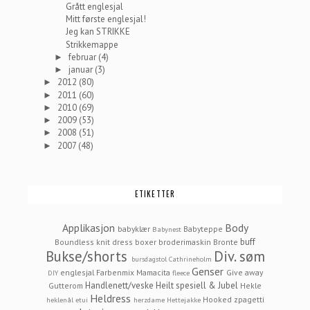
Grått englesjal
Mitt første englesjal!
Jeg kan STRIKKE
Strikkemappe
februar
(4)
►
januar
(3)
►
2012
(80)
►
2011
(60)
►
2010
(69)
►
2009
(53)
►
2008
(51)
►
2007
(48)
►
ETIKETTER
Applikasjon
Body
babyklær
Babyteppe
Babynest
buff
Boundless knit dress
boxer
broderimaskin
Bronte
Bukse/shorts
Div. søm
bursdagstol
Cathrineholm
Genser
englesjal
Farbenmix Mamacita
Give away
DIY
fleece
Handlenett/veske
Heilt spesiell & Jubel
Gutterom
Hekle
Heldress
Hooked zpagetti
heklenål etui
herzdame
Hettejakke