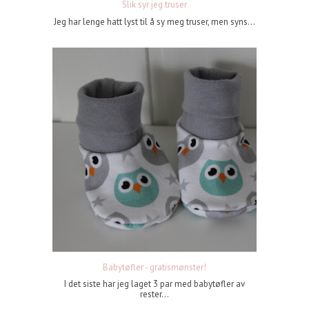
Slik syr jeg truser
Jeg har lenge hatt lyst til å sy meg truser, men syns...
Babytøfler - gratismønster!
I det siste har jeg laget 3 par med babytøfler av
rester...