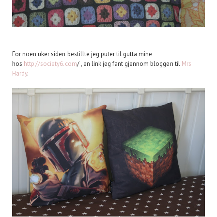
For noen uker siden bestillte jeg puter til gutta mine
hos
http://society6.com
/ , en link jeg fant gjennom bloggen til
Mrs
Hardy
.