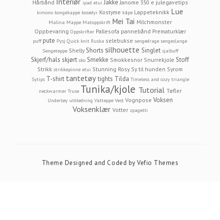
Interiør
Jakke
Hårbånd
Janome 350 e
julegavetips
ipad etui
Lue
Kostyme
Lappeteknikk
kimono
kongekappe
kosedyr
kåpe
Mei Tai
Milchmonster
Malina
Mappe
Matoppskrift
Oppbevaring
Pallesofa
pannebånd
Prematurklær
Oppskrifter
pute
selebukse
puff
Pysj
Quick knit
Ruska
sengedrage
sengeslange
silhouette
Shorts
Singlet
Shelly
Sengeteppe
sjalbuff
Skjerf/hals
skjørt
Smekke
Stoff
Smokkesnor
Snurrekjole
sko
Strikk
Stunning Rosy
Sy til hunden
Syrom
strikkepinne etui
tantetøy
T-shirt
tights
Tilda
Sytips
Timeless and cozy
triangle
Tunika/kjole
Tutorial
Tøfler
neckwarmer
Truse
Voksen
Vognpose
Undertøy
utkledning
Vatteppe
Vest
Voksenklær
Votter
zpagetti
Theme Designed and Coded by
Vefio Themes