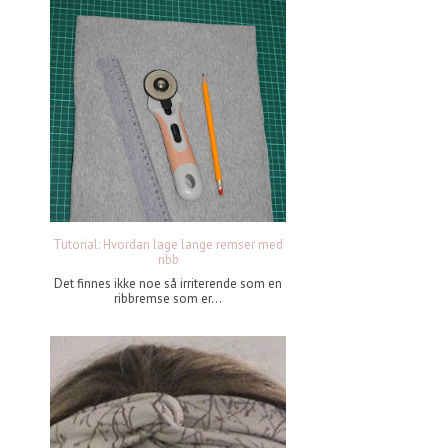
Tutorial: Hvordan lage lange remser med
ribb
Det finnes ikke noe så irriterende som en
ribbremse som er...