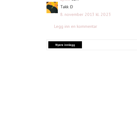
Takk :D
8. november 2013 kl. 20:23
Legg inn en kommentar
Nyere innlegg