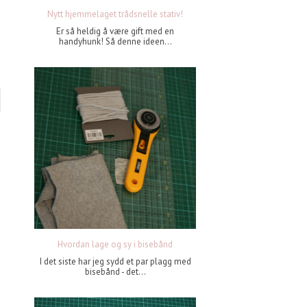
Nytt hjemmelaget trådsnelle stativ!
Er så heldig å være gift med en
handyhunk! Så denne ideen...
Hvordan lage og sy i bisebånd
I det siste har jeg sydd et par plagg med
bisebånd - det...