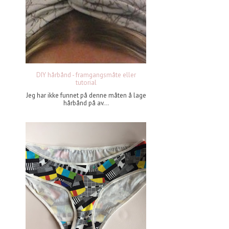
DIY hårbånd - framgangsmåte eller
tutorial
Jeg har ikke funnet på denne måten å lage
hårbånd på av...