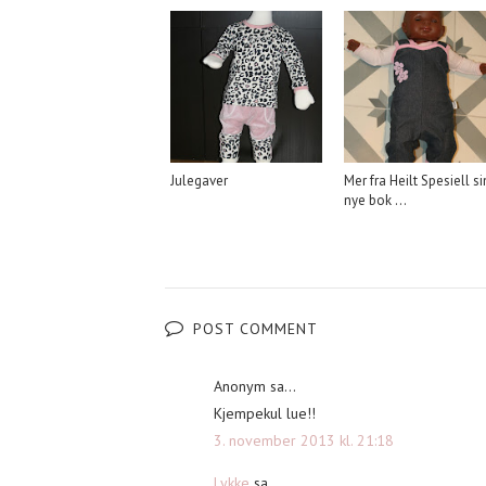
Julegaver
Mer fra Heilt Spesiell si
nye bok ...
POST COMMENT
Anonym sa...
Kjempekul lue!!
3. november 2013 kl. 21:18
Lykke
sa...