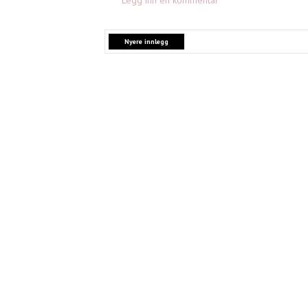
Legg inn en kommentar
Nyere innlegg