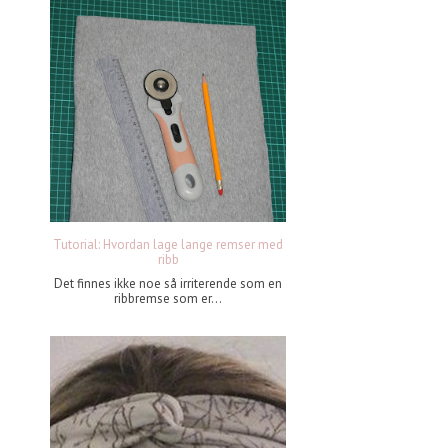
Tutorial: Hvordan lage lange remser med
ribb
Det finnes ikke noe så irriterende som en
ribbremse som er...