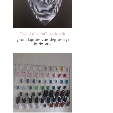
Tutorial på sjalbuff aka sheetah
Jeg skulle lage den siste julegaven og da
tenkte jeg...