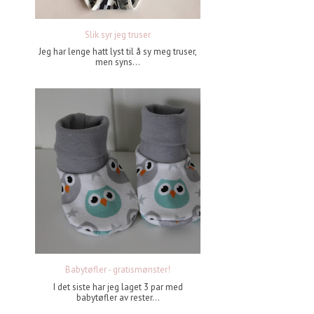
Slik syr jeg truser
Jeg har lenge hatt lyst til å sy meg truser,
men syns...
Babytøfler - gratismønster!
I det siste har jeg laget 3 par med
babytøfler av rester...