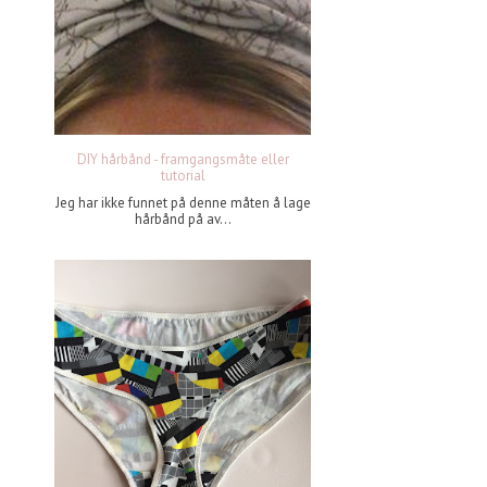
DIY hårbånd - framgangsmåte eller
tutorial
Jeg har ikke funnet på denne måten å lage
hårbånd på av...