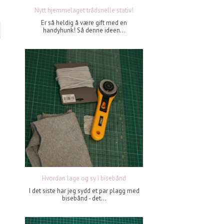
Nytt hjemmelaget trådsnelle stativ!
Er så heldig å være gift med en
handyhunk! Så denne ideen...
Hvordan lage og sy i bisebånd
I det siste har jeg sydd et par plagg med
bisebånd - det...