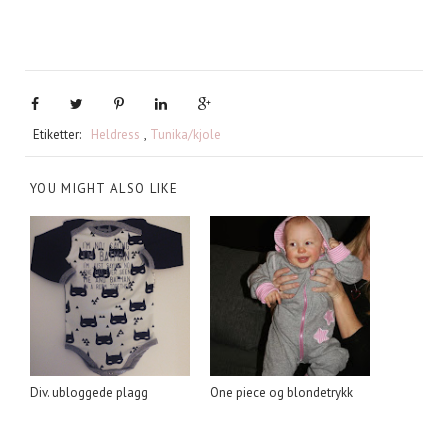
Etiketter:
Heldress
,
Tunika/kjole
YOU MIGHT ALSO LIKE
Div. ubloggede plagg
One piece og blondetrykk