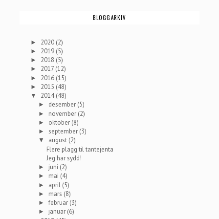
BLOGGARKIV
2020
(2)
►
2019
(5)
►
2018
(5)
►
2017
(12)
►
2016
(15)
►
2015
(48)
►
2014
(48)
▼
desember
(5)
►
november
(2)
►
oktober
(8)
►
september
(3)
►
august
(2)
▼
Flere plagg til tantejenta
Jeg har sydd!
juni
(2)
►
mai
(4)
►
april
(5)
►
mars
(8)
►
februar
(3)
►
januar
(6)
►