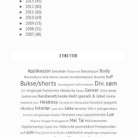
2013
(45)
►
2012
(80)
►
2011
(60)
►
2010
(69)
►
2009
(53)
►
2008
(51)
►
2007
(48)
►
ETIKETTER
Applikasjon
Body
babyklær
Babyteppe
Babynest
buff
Boundless knit dress
boxer
broderimaskin
Bronte
Bukse/shorts
Div. søm
bursdagstol
Cathrineholm
Genser
englesjal
Farbenmix Mamacita
Give away
DIY
fleece
Handlenett/veske
Heilt spesiell & Jubel
Gutterom
Hekle
Heldress
Hooked zpagetti
heklenål etui
herzdame
Hettejakke
Interiør
Jakke
Hårbånd
Janome 350 e
julegavetips
ipad etui
Lue
Kostyme
Lappeteknikk
kimono
kongekappe
kosedyr
kåpe
Mei Tai
Milchmonster
Malina
Mappe
Matoppskrift
Oppbevaring
Pallesofa
pannebånd
Prematurklær
Oppskrifter
pute
selebukse
puff
Pysj
Quick knit
Ruska
sengedrage
sengeslange