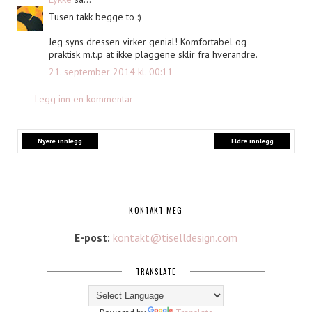
Tusen takk begge to :)
Jeg syns dressen virker genial! Komfortabel og
praktisk m.t.p at ikke plaggene sklir fra hverandre.
21. september 2014 kl. 00:11
Legg inn en kommentar
Nyere innlegg
Eldre innlegg
KONTAKT MEG
E-post:
kontakt@tiselldesign.com
TRANSLATE