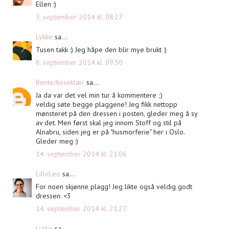
Ellen :)
5. september 2014 kl. 08:27
Lykke
sa...
Tusen takk :) Jeg håpe den blir mye brukt :)
8. september 2014 kl. 09:50
Bente/koseklær
sa...
Ja da var det vel min tur å kommentere ;)
veldig søte begge plaggene! Jeg fikk nettopp
mønsteret på den dressen i posten, gleder meg å sy
av det. Men først skal jeg innom Stoff og stil på
Alnabru, siden jeg er på "husmorferie" her i Oslo.
Gleder meg :)
14. september 2014 kl. 21:06
LilleLeo
sa...
For noen skjønne plagg! Jeg likte også veldig godt
dressen. <3
14. september 2014 kl. 21:27
Lykke
sa...