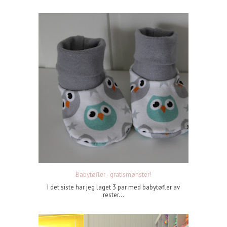
Babytøfler - gratismønster!
I det siste har jeg laget 3 par med babytøfler av
rester...