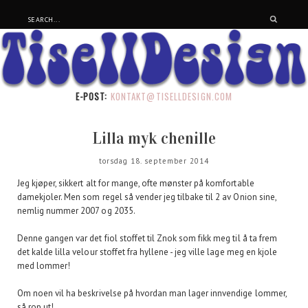
E-POST:
KONTAKT@TISELLDESIGN.COM
Lilla myk chenille
torsdag 18. september 2014
Jeg kjøper, sikkert alt for mange, ofte mønster på komfortable
damekjoler. Men som regel så vender jeg tilbake til 2 av Onion sine,
nemlig nummer 2007 og 2035.
Denne gangen var det fiol stoffet til Znok som fikk meg til å ta frem
det kalde lilla velour stoffet fra hyllene - jeg ville lage meg en kjole
med lommer!
Om noen vil ha beskrivelse på hvordan man lager innvendige lommer,
så rop ut!