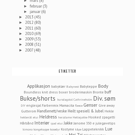
mars
(8)
►
februar
(3)
►
januar
(6)
►
2013
(45)
►
2012
(80)
►
2011
(60)
►
2010
(69)
►
2009
(53)
►
2008
(51)
►
2007
(48)
►
ETIKETTER
Applikasjon
Body
babyklær
Babyteppe
Babynest
buff
Boundless knit dress
boxer
broderimaskin
Bronte
Bukse/shorts
Div. søm
bursdagstol
Cathrineholm
Genser
englesjal
Farbenmix Mamacita
Give away
DIY
fleece
Handlenett/veske
Heilt spesiell & Jubel
Gutterom
Hekle
Heldress
Hooked zpagetti
heklenål etui
herzdame
Hettejakke
Interiør
Jakke
Hårbånd
Janome 350 e
julegavetips
ipad etui
Lue
Kostyme
Lappeteknikk
kimono
kongekappe
kosedyr
kåpe
Mei Tai