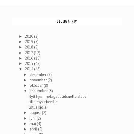
BLOGGARKIV
2020
(2)
►
2019
(5)
►
2018
(5)
►
2017
(12)
►
2016
(15)
►
2015
(48)
►
2014
(48)
▼
desember
(5)
►
november
(2)
►
oktober
(8)
►
september
(3)
▼
Nytt hjemmelaget trådsnelle stativ!
Lilla myk chenille
Lotus kjole
august
(2)
►
juni
(2)
►
mai
(4)
►
april
(5)
►