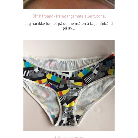
DIY hårbånd - framgangsmåte eller tutorial
Jeg har ikke funnet på denne måten å lage hårbånd
på av...
Slik syr jeg truser