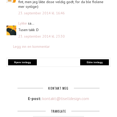
fint, men jeg likte disse veldig godt, for da ble fiolene
mer synlige:)
23. september 2014 kl. 16:46
Lykke
sa...
Tusen takk :D
23. september 2014 kl. 23:30
Legg inn en kommentar
Nyere innlegg
Eldre innlegg
KONTAKT MEG
E-post:
kontakt@tiselldesign.com
TRANSLATE