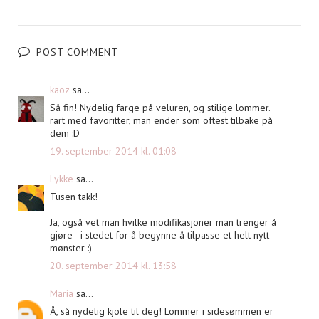
POST COMMENT
kaoz
sa...
Så fin! Nydelig farge på veluren, og stilige lommer.
rart med favoritter, man ender som oftest tilbake på
dem :D
19. september 2014 kl. 01:08
Lykke
sa...
Tusen takk!
Ja, også vet man hvilke modifikasjoner man trenger å
gjøre - i stedet for å begynne å tilpasse et helt nytt
mønster :)
20. september 2014 kl. 13:58
Maria
sa...
Å, så nydelig kjole til deg! Lommer i sidesømmen er