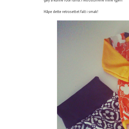
gøy å kunne rote rundt i retrostoffene mine igjen!
Håpe dette retrosettet falt i smak!