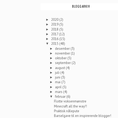
BLOGGARKIV
2020
(2)
►
2019
(5)
►
2018
(5)
►
2017
(12)
►
2016
(15)
►
2015
(48)
▼
desember
(3)
►
november
(1)
►
oktober
(5)
►
september
(2)
►
august
(4)
►
juli
(4)
►
juni
(3)
►
mai
(7)
►
april
(5)
►
mars
(4)
►
februar
(6)
▼
Flotte voksenmønstre
Minecraft all the way!!
Praktisk nålepute
Barselgave til en inspirerende blogger!