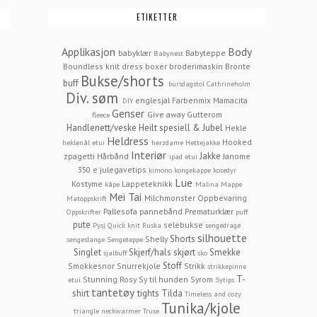
ETIKETTER
Applikasjon
Body
babyklær
Babyteppe
Babynest
Boundless knit dress
boxer
broderimaskin
Bronte
Bukse/shorts
buff
bursdagstol
Cathrineholm
Div. søm
englesjal
Farbenmix Mamacita
DIY
Genser
Give away
Gutterom
fleece
Handlenett/veske
Heilt spesiell & Jubel
Hekle
Heldress
Hooked
heklenål etui
herzdame
Hettejakke
Interiør
Jakke
zpagetti
Hårbånd
Janome
ipad etui
350 e
julegavetips
kimono
kongekappe
kosedyr
Lue
Kostyme
Lappeteknikk
kåpe
Malina
Mappe
Mei Tai
Milchmonster
Oppbevaring
Matoppskrift
Pallesofa
pannebånd
Prematurklær
Oppskrifter
puff
pute
selebukse
Pysj
Quick knit
Ruska
sengedrage
silhouette
Shorts
Shelly
sengeslange
Sengeteppe
Singlet
Skjerf/hals
skjørt
Smekke
sjalbuff
sko
Stoff
Smokkesnor
Snurrekjole
Strikk
strikkepinne
T-
Stunning Rosy
Sy til hunden
Syrom
etui
Sytips
tantetøy
shirt
tights
Tilda
Timeless and cozy
Tunika/kjole
triangle neckwarmer
Truse