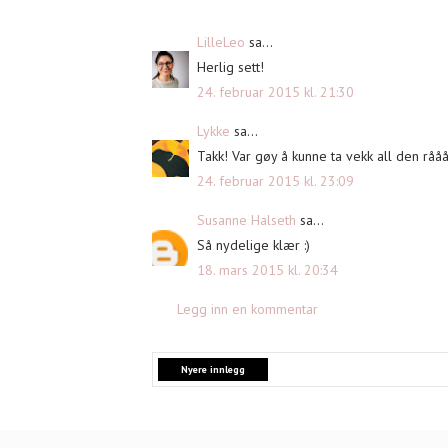
LilleLeo
sa...
Herlig sett!
24. februar 2015 kl. 21:30
Lykke
sa...
Takk! Var gøy å kunne ta vekk all den råå
24. februar 2015 kl. 23:09
Susanne Halseth
sa...
Så nydelige klær :)
18. mars 2015 kl. 20:34
Legg inn en kommentar
Nyere innlegg