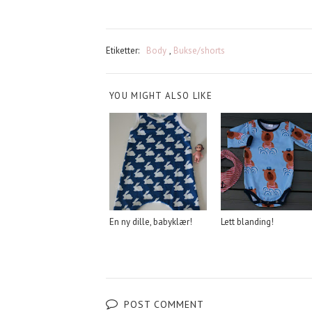
Etiketter:
Body
,
Bukse/shorts
YOU MIGHT ALSO LIKE
En ny dille, babyklær!
Lett blanding!
POST COMMENT