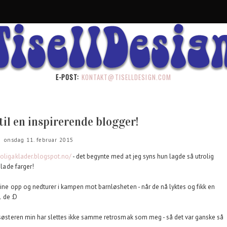
E-POST:
KONTAKT@TISELLDESIGN.COM
til en inspirerende blogger!
onsdag 11. februar 2015
/soligaklader.blogspot.no/
- det begynte med at jeg syns hun lagde så utrolig
glade farger!
sine opp og nedturer i kampen mot barnløsheten - når de nå lyktes og fikk en
l de :D
g søsteren min har slettes ikke samme retrosmak som meg - så det var ganske så