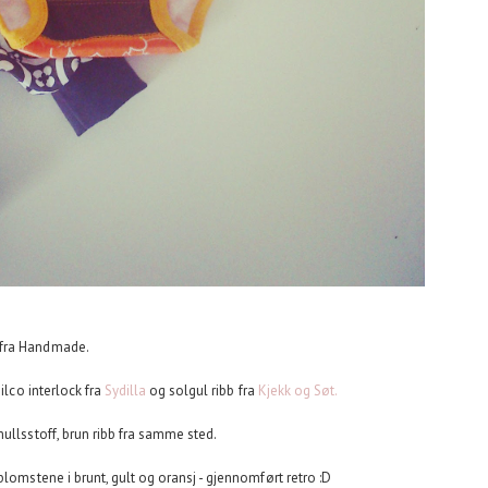
 fra Handmade.
ilco interlock fra
Sydilla
og solgul ribb fra
Kjekk og Søt.
ullsstoff, brun ribb fra samme sted.
blomstene i brunt, gult og oransj - gjennomført retro :D