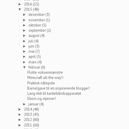
2016
(15)
►
2015
(48)
▼
desember
(3)
►
november
(1)
►
oktober
(5)
►
september
(2)
►
august
(4)
►
juli
(4)
►
juni
(3)
►
mai
(7)
►
april
(5)
►
mars
(4)
►
februar
(6)
▼
Flotte voksenmønstre
Minecraft all the way!!
Praktisk nålepute
Barselgave til en inspirerende blogger!
Lang ribb til kantebåndsapparatet
Ekorn og stjerner!
januar
(4)
►
2014
(48)
►
2013
(45)
►
2012
(80)
►
2011
(60)
►