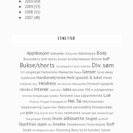
2010
(69)
►
2009
(53)
►
2008
(51)
►
2007
(48)
►
ETIKETTER
Applikasjon
Body
babyklær
Babyteppe
Babynest
buff
Boundless knit dress
boxer
broderimaskin
Bronte
Bukse/shorts
Div. søm
bursdagstol
Cathrineholm
Genser
englesjal
Farbenmix Mamacita
Give away
DIY
fleece
Handlenett/veske
Heilt spesiell & Jubel
Gutterom
Hekle
Heldress
Hooked zpagetti
heklenål etui
herzdame
Hettejakke
Interiør
Jakke
Hårbånd
Janome 350 e
julegavetips
ipad etui
Lue
Kostyme
Lappeteknikk
kimono
kongekappe
kosedyr
kåpe
Mei Tai
Milchmonster
Malina
Mappe
Matoppskrift
Oppbevaring
Pallesofa
pannebånd
Prematurklær
Oppskrifter
pute
selebukse
puff
Pysj
Quick knit
Ruska
sengedrage
sengeslange
silhouette
Shorts
Singlet
Shelly
Sengeteppe
sjalbuff
Skjerf/hals
skjørt
Smekke
Stoff
Smokkesnor
Snurrekjole
sko
Strikk
Stunning Rosy
Sy til hunden
Syrom
strikkepinne etui