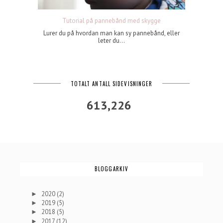
Tutorial på pannebånd med skygge
Lurer du på hvordan man kan sy pannebånd, eller
leter du...
TOTALT ANTALL SIDEVISNINGER
613,226
BLOGGARKIV
2020
(2)
►
2019
(5)
►
2018
(5)
►
2017
(12)
►