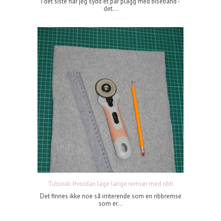
I det siste har jeg sydd et par plagg med bisebånd -
det...
Tutorial: Hvordan lage lange remser med ribb
Det finnes ikke noe så irriterende som en ribbremse
som er...