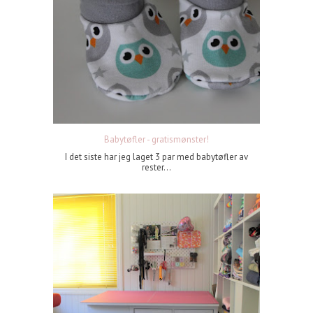
Babytøfler - gratismønster!
I det siste har jeg laget 3 par med babytøfler av
rester...