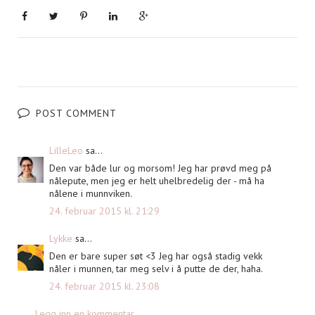
POST COMMENT
LilleLeo
sa...
Den var både lur og morsom! Jeg har prøvd meg på
nålepute, men jeg er helt uhelbredelig der - må ha
nålene i munnviken.
24. februar 2015 kl. 21:29
Lykke
sa...
Den er bare super søt <3 Jeg har også stadig vekk
nåler i munnen, tar meg selv i å putte de der, haha.
24. februar 2015 kl. 23:08
Legg inn en kommentar