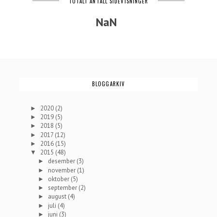
TOTALT ANTALL SIDEVISNINGER
NaN
BLOGGARKIV
2020
(2)
►
2019
(5)
►
2018
(5)
►
2017
(12)
►
2016
(15)
►
2015
(48)
▼
desember
(3)
►
november
(1)
►
oktober
(5)
►
september
(2)
►
august
(4)
►
juli
(4)
►
juni
(3)
►