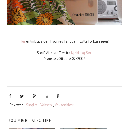
Her
er link til siden hvor jeg fant den flotte forklaringen!
Stoff: Alle stoff er fra
Kjekk og Søt
.
Mønster: Ottobre 02/2007
Etiketter:
Singlet
,
Voksen
,
Voksenklær
YOU MIGHT ALSO LIKE