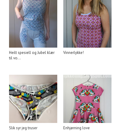
Heilt spesiell og Jubel klær
Vinnerlykke!
til vo...
Slik syr jeg truser
Enhjørning love