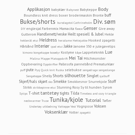
Applikasjon
Body
babyklær
Babyteppe
Babynest
buff
Boundless knit dress
boxer
broderimaskin
Bronte
Bukse/shorts
Div. søm
bursdagstol
Cathrineholm
Genser
englesjal
Farbenmix Mamacita
Give away
DIY
fleece
Handlenett/veske
Heilt spesiell & Jubel
Gutterom
Hekle
Heldress
Hooked zpagetti
heklenål etui
herzdame
Hettejakke
Interiør
Jakke
Hårbånd
Janome 350 e
julegavetips
ipad etui
Lue
Kostyme
Lappeteknikk
kimono
kongekappe
kosedyr
kåpe
Mei Tai
Milchmonster
Malina
Mappe
Matoppskrift
Oppbevaring
Pallesofa
pannebånd
Prematurklær
Oppskrifter
pute
selebukse
puff
Pysj
Quick knit
Ruska
sengedrage
sengeslange
silhouette
Shorts
Singlet
Shelly
Sengeteppe
sjalbuff
Skjerf/hals
skjørt
Smekke
Stoff
Smokkesnor
Snurrekjole
sko
Strikk
Stunning Rosy
Sy til hunden
Syrom
strikkepinne etui
tantetøy
T-shirt
tights
Tilda
Sytips
Timeless and cozy
triangle
Tunika/kjole
Tutorial
Tøfler
neckwarmer
Truse
Voksen
Vognpose
Undertøy
utkledning
Vatteppe
Vest
Voksenklær
Votter
zpagetti