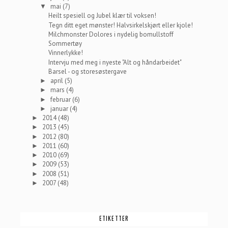
mai
(7)
▼
Heilt spesiell og Jubel klær til voksen!
Tegn ditt eget mønster! Halvsirkelskjørt eller kjole!
Milchmonster Dolores i nydelig bomullstoff
Sommertøy
Vinnerlykke!
Intervju med meg i nyeste "Alt og håndarbeidet"
Barsel - og storesøstergave
april
(5)
►
mars
(4)
►
februar
(6)
►
januar
(4)
►
2014
(48)
►
2013
(45)
►
2012
(80)
►
2011
(60)
►
2010
(69)
►
2009
(53)
►
2008
(51)
►
2007
(48)
►
ETIKETTER