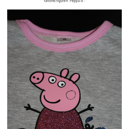
favoritt figuren "Peppa is":