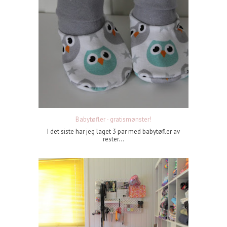
Babytøfler - gratismønster!
I det siste har jeg laget 3 par med babytøfler av
rester...