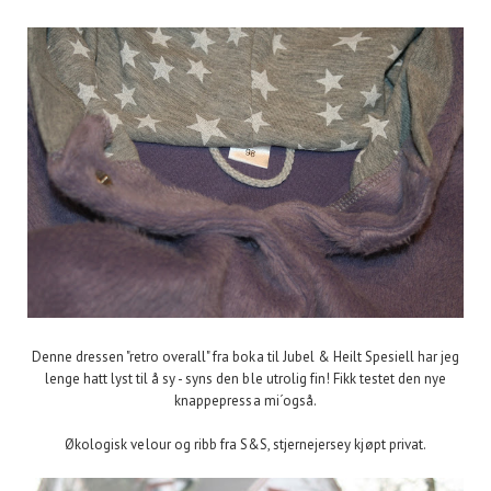
Denne dressen "retro overall" fra boka til Jubel & Heilt Spesiell har jeg
lenge hatt lyst til å sy - syns den ble utrolig fin! Fikk testet den nye
knappepressa mi´også.
Økologisk velour og ribb fra S&S, stjernejersey kjøpt privat.