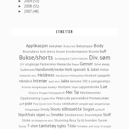
2009
(53)
►
2008
(51)
►
2007
(48)
►
ETIKETTER
Applikasjon
Body
babyklær
Babyteppe
Babynest
buff
Boundless knit dress
boxer
broderimaskin
Bronte
Bukse/shorts
Div. søm
bursdagstol
Cathrineholm
Genser
englesjal
Farbenmix Mamacita
Give away
DIY
fleece
Handlenett/veske
Heilt spesiell & Jubel
Gutterom
Hekle
Heldress
Hooked zpagetti
heklenål etui
herzdame
Hettejakke
Interiør
Jakke
Hårbånd
Janome 350 e
julegavetips
ipad etui
Lue
Kostyme
Lappeteknikk
kimono
kongekappe
kosedyr
kåpe
Mei Tai
Milchmonster
Malina
Mappe
Matoppskrift
Oppbevaring
Pallesofa
pannebånd
Prematurklær
Oppskrifter
pute
selebukse
puff
Pysj
Quick knit
Ruska
sengedrage
sengeslange
silhouette
Shorts
Singlet
Shelly
Sengeteppe
sjalbuff
Skjerf/hals
skjørt
Smekke
Stoff
Smokkesnor
Snurrekjole
sko
Strikk
Stunning Rosy
Sy til hunden
Syrom
strikkepinne etui
tantetøy
T-shirt
tights
Tilda
Sytips
Timeless and cozy
triangle