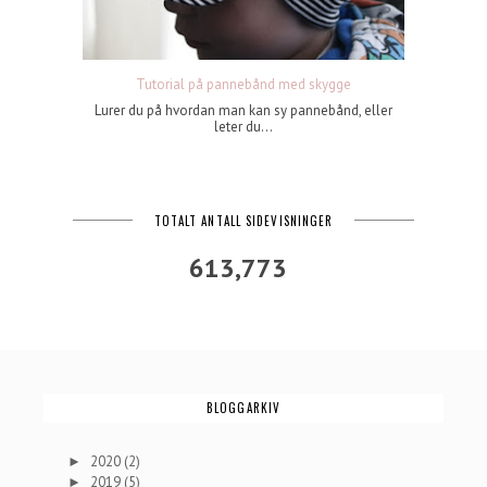
Tutorial på pannebånd med skygge
Lurer du på hvordan man kan sy pannebånd, eller
leter du...
TOTALT ANTALL SIDEVISNINGER
613,773
BLOGGARKIV
2020
(2)
►
2019
(5)
►