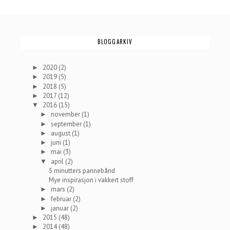
BLOGGARKIV
2020
(2)
►
2019
(5)
►
2018
(5)
►
2017
(12)
►
2016
(15)
▼
november
(1)
►
september
(1)
►
august
(1)
►
juni
(1)
►
mai
(3)
►
april
(2)
▼
5 minutters pannebånd
Mye inspirasjon i vakkert stoff
mars
(2)
►
februar
(2)
►
januar
(2)
►
2015
(48)
►
2014
(48)
►