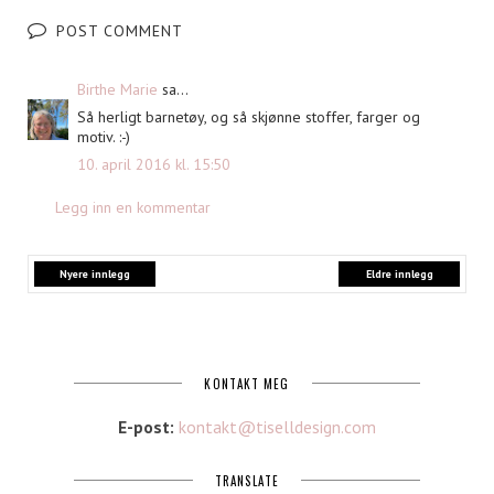
POST COMMENT
Birthe Marie
sa...
Så herligt barnetøy, og så skjønne stoffer, farger og
motiv. :-)
10. april 2016 kl. 15:50
Legg inn en kommentar
Nyere innlegg
Eldre innlegg
KONTAKT MEG
E-post:
kontakt@tiselldesign.com
TRANSLATE