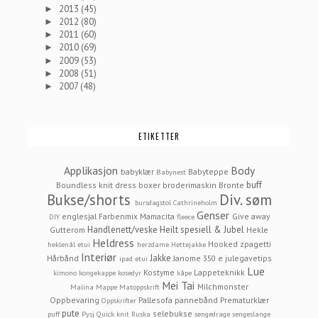
2013
(45)
►
2012
(80)
►
2011
(60)
►
2010
(69)
►
2009
(53)
►
2008
(51)
►
2007
(48)
►
ETIKETTER
Applikasjon
Body
babyklær
Babyteppe
Babynest
buff
Boundless knit dress
boxer
broderimaskin
Bronte
Bukse/shorts
Div. søm
bursdagstol
Cathrineholm
Genser
englesjal
Farbenmix Mamacita
Give away
DIY
fleece
Handlenett/veske
Heilt spesiell & Jubel
Gutterom
Hekle
Heldress
Hooked zpagetti
heklenål etui
herzdame
Hettejakke
Interiør
Jakke
Hårbånd
Janome 350 e
julegavetips
ipad etui
Lue
Kostyme
Lappeteknikk
kimono
kongekappe
kosedyr
kåpe
Mei Tai
Milchmonster
Malina
Mappe
Matoppskrift
Oppbevaring
Pallesofa
pannebånd
Prematurklær
Oppskrifter
pute
selebukse
puff
Pysj
Quick knit
Ruska
sengedrage
sengeslange