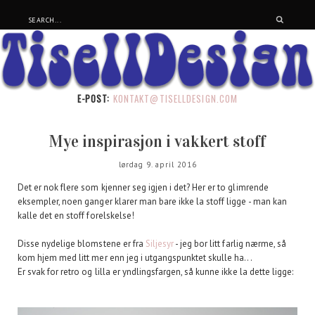
E-POST:
KONTAKT@TISELLDESIGN.COM
Mye inspirasjon i vakkert stoff
lørdag 9. april 2016
Det er nok flere som kjenner seg igjen i det? Her er to glimrende
eksempler, noen ganger klarer man bare ikke la stoff ligge - man kan
kalle det en stoff forelskelse!
Disse nydelige blomstene er fra
Siljesyr
- jeg bor litt farlig nærme, så
kom hjem med litt mer enn jeg i utgangspunktet skulle ha...
Er svak for retro og lilla er yndlingsfargen, så kunne ikke la dette ligge: