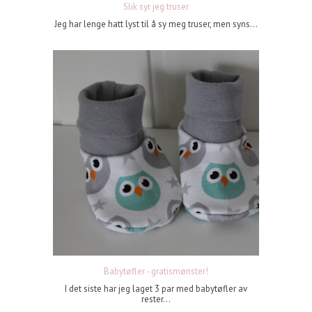
Slik syr jeg truser
Jeg har lenge hatt lyst til å sy meg truser, men syns...
Babytøfler - gratismønster!
I det siste har jeg laget 3 par med babytøfler av
rester...