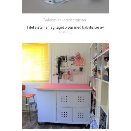
Babytøfler - gratismønster!
I det siste har jeg laget 3 par med babytøfler av
rester...