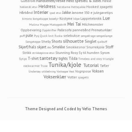
Handlenett/veske
Heilt spesiell & Jubel
Gutterom
Hekle
Heldress
Hooked zpagetti
heklenål etui
herzdame
Hettejakke
Interiør
Jakke
Hårbånd
Janome 350 e
julegavetips
ipad etui
Lue
Kostyme
Lappeteknikk
kimono
kongekappe
kosedyr
kåpe
Mei Tai
Milchmonster
Malina
Mappe
Matoppskrift
Oppbevaring
Pallesofa
pannebånd
Prematurklær
Oppskrifter
pute
selebukse
puff
Pysj
Quick knit
Ruska
sengedrage
sengeslange
silhouette
Shorts
Singlet
Shelly
Sengeteppe
sjalbuff
Skjerf/hals
skjørt
Smekke
Stoff
Smokkesnor
Snurrekjole
sko
Strikk
Stunning Rosy
Sy til hunden
Syrom
strikkepinne etui
tantetøy
T-shirt
tights
Tilda
Sytips
Timeless and cozy
triangle
Tunika/kjole
Tutorial
Tøfler
neckwarmer
Truse
Voksen
Vognpose
Undertøy
utkledning
Vatteppe
Vest
Voksenklær
Votter
zpagetti
Theme Designed and Coded by
Vefio Themes