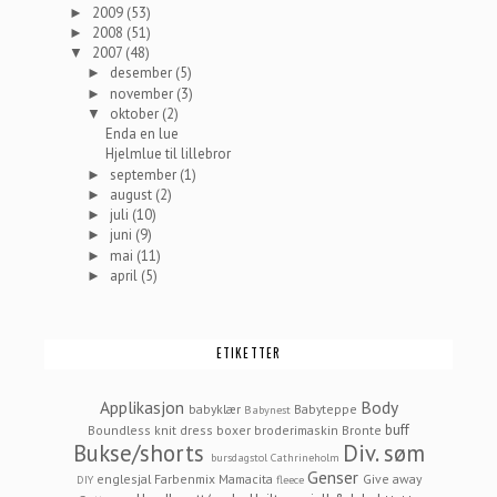
2009
(53)
►
2008
(51)
►
2007
(48)
▼
desember
(5)
►
november
(3)
►
oktober
(2)
▼
Enda en lue
Hjelmlue til lillebror
september
(1)
►
august
(2)
►
juli
(10)
►
juni
(9)
►
mai
(11)
►
april
(5)
►
ETIKETTER
Applikasjon
Body
babyklær
Babyteppe
Babynest
buff
Boundless knit dress
boxer
broderimaskin
Bronte
Bukse/shorts
Div. søm
bursdagstol
Cathrineholm
Genser
englesjal
Farbenmix Mamacita
Give away
DIY
fleece