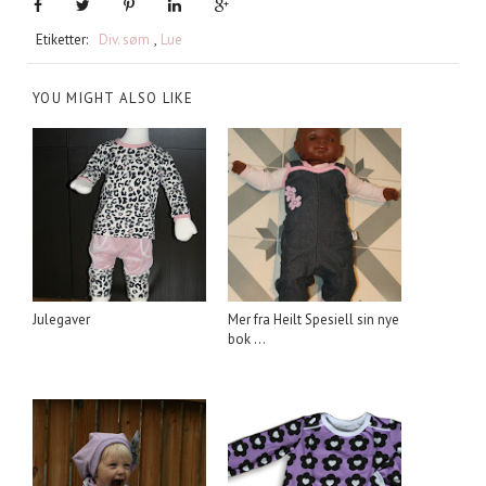
Etiketter:
Div. søm
,
Lue
YOU MIGHT ALSO LIKE
Julegaver
Mer fra Heilt Spesiell sin nye
bok ...