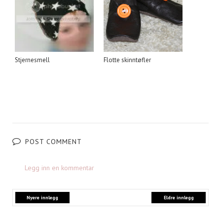
Stjernesmell
Flotte skinntøfler
POST COMMENT
Legg inn en kommentar
Nyere innlegg
Eldre innlegg