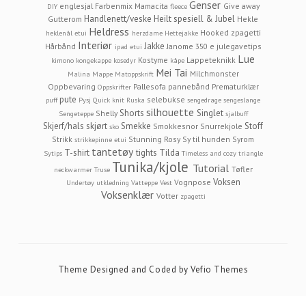
Genser
englesjal
Farbenmix Mamacita
Give away
DIY
fleece
Handlenett/veske
Heilt spesiell & Jubel
Gutterom
Hekle
Heldress
Hooked zpagetti
heklenål etui
herzdame
Hettejakke
Interiør
Jakke
Hårbånd
Janome 350 e
julegavetips
ipad etui
Lue
Kostyme
Lappeteknikk
kimono
kongekappe
kosedyr
kåpe
Mei Tai
Milchmonster
Malina
Mappe
Matoppskrift
Oppbevaring
Pallesofa
pannebånd
Prematurklær
Oppskrifter
pute
selebukse
puff
Pysj
Quick knit
Ruska
sengedrage
sengeslange
silhouette
Shorts
Singlet
Shelly
Sengeteppe
sjalbuff
Skjerf/hals
skjørt
Smekke
Stoff
Smokkesnor
Snurrekjole
sko
Strikk
Stunning Rosy
Sy til hunden
Syrom
strikkepinne etui
tantetøy
T-shirt
tights
Tilda
Sytips
Timeless and cozy
triangle
Tunika/kjole
Tutorial
Tøfler
neckwarmer
Truse
Voksen
Vognpose
Undertøy
utkledning
Vatteppe
Vest
Voksenklær
Votter
zpagetti
Theme Designed and Coded by
Vefio Themes