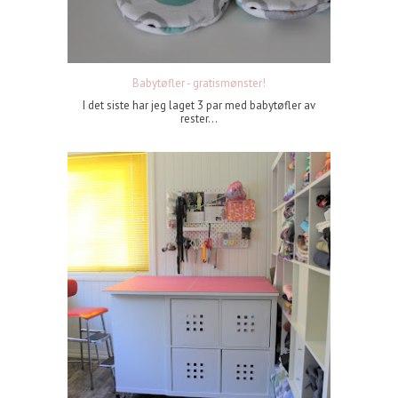
Babytøfler - gratismønster!
I det siste har jeg laget 3 par med babytøfler av
rester...