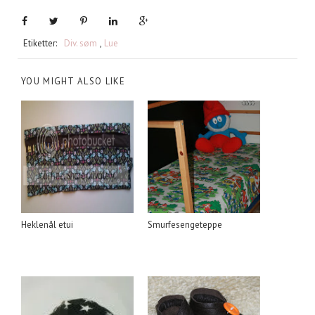
Etiketter:
Div. søm
,
Lue
YOU MIGHT ALSO LIKE
Heklenål etui
Smurfesengeteppe