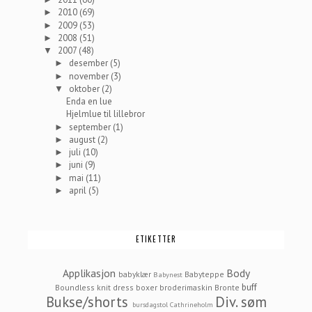
2010
(69)
►
2009
(53)
►
2008
(51)
►
2007
(48)
▼
desember
(5)
►
november
(3)
►
oktober
(2)
▼
Enda en lue
Hjelmlue til lillebror
september
(1)
►
august
(2)
►
juli
(10)
►
juni
(9)
►
mai
(11)
►
april
(5)
►
ETIKETTER
Applikasjon
Body
babyklær
Babyteppe
Babynest
buff
Boundless knit dress
boxer
broderimaskin
Bronte
Bukse/shorts
Div. søm
bursdagstol
Cathrineholm